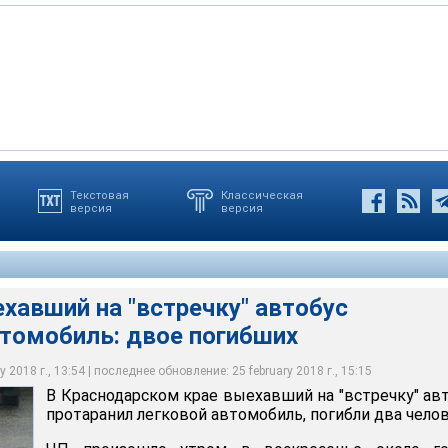
Текстовая
Классическая
версия
версия
ае выехавший на "встречку" автобус протаранил легковой
и два человека
хавший на "встречку" автобус
втомобиль: двое погибших
 2018 г., 13:54 | последнее обновление: 25 february 2018 г., 15:15
В Краснодарском крае выехавший на "встречку" ав
протаранил легковой автомобиль, погибли два челов