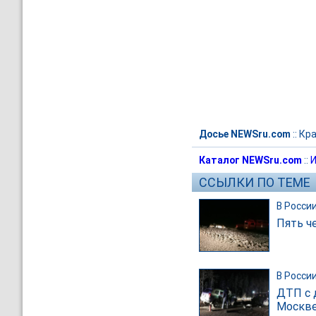
Досье NEWSru.com
::
Кра
Каталог NEWSru.com
::
И
ССЫЛКИ ПО ТЕМЕ
В Росси
Пять ч
В Росси
ДТП с 
Москв