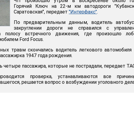
ЧП произошло утром в воскресенье около го
Горячий Ключ на 22-м км автодороги "Кубанск
Саратовская", передает
"Интерфакс"
.
По предварительным данным, водитель автобус
закруглении дороги не справился с управлен
 полосу встречного движения, где произошло лоб
обилем Ford Focus.
нных травм скончались водитель легкового автомобиля
пассажирка 1947 года рождения.
ь четыре пассажира, которые не пострадали, передает ТА
водится проверка, устанавливаются все причи
вшегося, решается вопрос о возбуждении уголовного дела