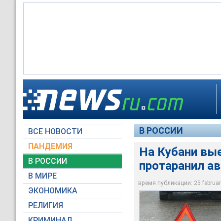
В Краснодарском кр
автомобиль, погибл
В РОССИИ
ВСЕ НОВОСТИ
Moscow-Live.ru
ПАНДЕМИЯ
На Кубани вые
В РОССИИ
протаранил а
В МИРЕ
время публикации: 25 february
ЭКОНОМИКА
РЕЛИГИЯ
КРИМИНАЛ