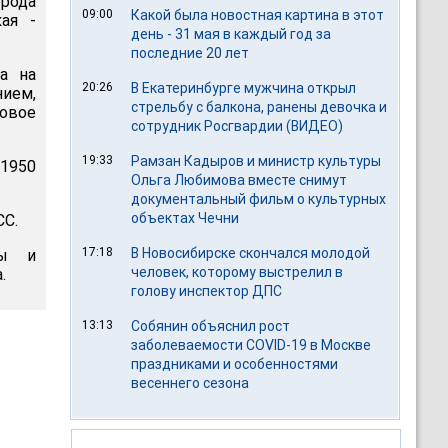
рода
09:00
Какой была новостная картина в этот
ая -
день - 31 мая в каждый год за
последние 20 лет
а на
20:26
В Екатеринбурге мужчина открыл
ием,
стрельбу с балкона, ранены девочка и
овое
сотрудник Росгвардии (ВИДЕО)
19:33
Рамзан Кадыров и министр культуры
 1950
Ольга Любимова вместе снимут
документальный фильм о культурных
объектах Чечни
СС.
17:18
В Новосибирске скончался молодой
ны и
человек, которому выстрелил в
.
голову инспектор ДПС
13:13
Собянин объяснил рост
заболеваемости COVID-19 в Москве
праздниками и особенностями
весеннего сезона