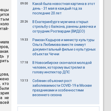
09:00
Какой была новостная картина в этот
день - 31 мая в каждый год за
бовцы
последние 20 лет
ится
устым
20:26
В Екатеринбурге мужчина открыл
коло
стрельбу с балкона, ранены девочка и
итай-
сотрудник Росгвардии (ВИДЕО)
19:33
Рамзан Кадыров и министр культуры
иала
Ольга Любимова вместе снимут
еров,
документальный фильм о культурных
акая.
объектах Чечни
дь у
орить
17:18
В Новосибирске скончался молодой
человек, которому выстрелил в
голову инспектор ДПС
ова,
жено
13:13
Собянин объяснил рост
, кто
заболеваемости COVID-19 в Москве
 были
праздниками и особенностями
мэрия
весеннего сезона
а не
 всей