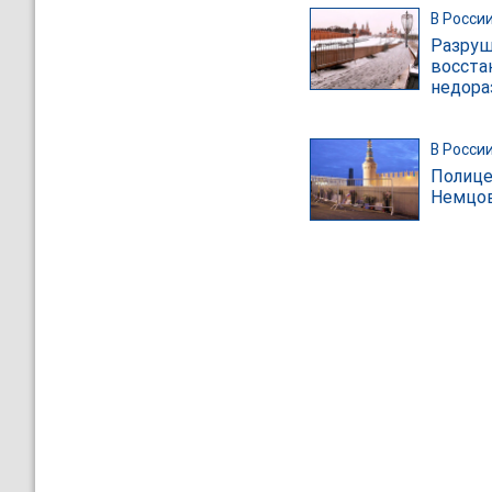
В Росси
Разруш
восста
недора
В Росси
Полице
Немцов