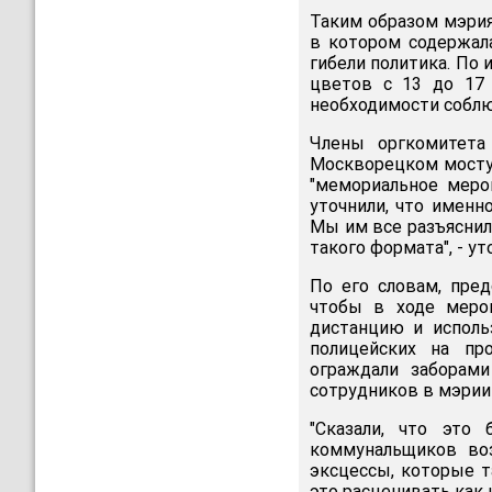
Таким образом мэрия
в котором содержал
гибели политика. По
цветов с 13 до 17 
необходимости собл
Члены оргкомитета
Москворецком мосту,
"мемориальное мероп
уточнили, что именн
Мы им все разъяснил
такого формата", - у
По его словам, пред
чтобы в ходе меро
дистанцию и исполь
полицейских на пр
ограждали заборами
сотрудников в мэрии
"Сказали, что это
коммунальщиков воз
эксцессы, которые т
это расценивать как 