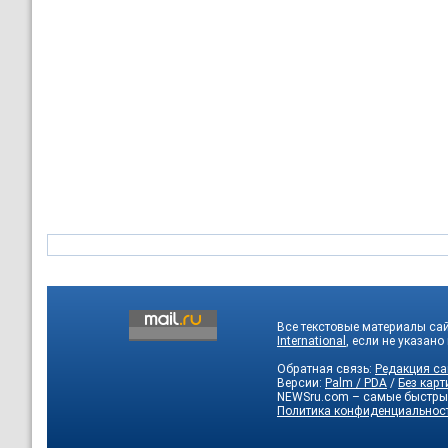
Все текстовые материалы са
International
, если не указано
Обратная связь:
Редакция са
Версии:
Palm / PDA
/
Без карт
NEWSru.com – самые быстры
Политика конфиденциальнос