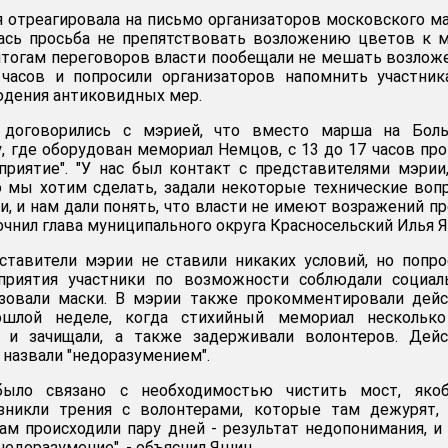
 отреагировала на письмо организаторов московского м
ась просьба не препятствовать возложению цветов к 
 итогам переговоров власти пообещали не мешать возло
часов и попросили организаторов напомнить участник
юдения антиковидных мер.
 договорились с мэрией, что вместо марша на Бол
 где оборудован мемориал Немцов, с 13 до 17 часов пр
риятие". "У нас был контакт с представителями мэрии
о мы хотим сделать, задали некоторые технические воп
и, и нам дали понять, что власти не имеют возражений п
точнил глава муниципального округа Красносельский Илья 
ставители мэрии не ставили никаких условий, но попро
приятия участники по возможности соблюдали социал
зовали маски. В мэрии также прокомментировали дейс
ошлой неделе, когда стихийный мемориал несколько
 и зачищали, а также задерживали волонтеров. Дейс
 назвали "недоразумением".
 было связано с необходимостью чистить мост, яко
никли трения с волонтерами, которые там дежурят, 
ам происходили пару дней - результат недопонимания, и
недоразумение", - объяснил Яшин.