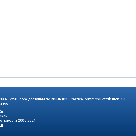
йта NEWSru.com доступны по лицензии:
Creative Commons Attribution 4.0
 иное.
йта
инок
е новости
2000-2021
ти