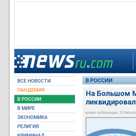
На Большом Москво
В РОССИИ
ВСЕ НОВОСТИ
Moscow-Live / Зото
ПАНДЕМИЯ
На Большом М
В РОССИИ
ликвидировал
В МИРЕ
время публикации: 25 february
ЭКОНОМИКА
РЕЛИГИЯ
КРИМИНАЛ