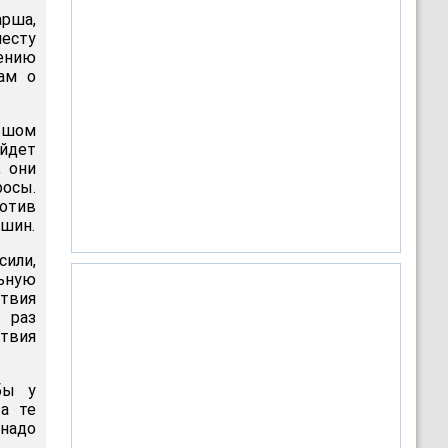
арша,
месту
жению
ам о
ьшом
ойдет
, они
росы.
ротив
Яшин.
сили,
ьную
твия
 раз
твия
бы у
а те
 надо