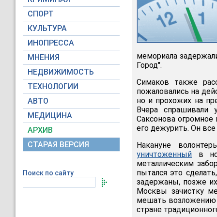
СПОРТ
КУЛЬТУРА
ИНОПРЕССА
мемориала задержали
МНЕНИЯ
Город".
НЕДВИЖИМОСТЬ
Симаков также рас
ТЕХНОЛОГИИ
пожаловались на дейс
но и прохожих на пр
АВТО
Вчера спрашивали 
МЕДИЦИНА
Саксонова огромное 
его дежурить. Он все 
АРХИВ
СТАРАЯ ВЕРСИЯ
Накануне волонте
уничтоженный
в ноч
металлическим забор
пытался это сделать
Поиск по сайту
задержаны, позже их
Москвы зачистку ме
мешать возложению ц
стране традиционног