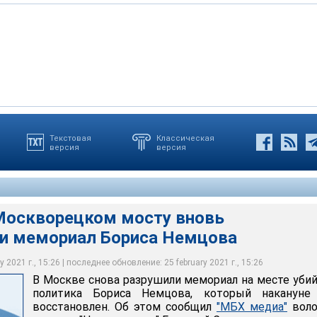
Текстовая
Классическая
версия
версия
рецком мосту вновь ликвидировали мемориал Бориса Немцова
ва Анаствсия
оскворецком мосту вновь
и мемориал Бориса Немцова
 2021 г., 15:26 | последнее обновление: 25 february 2021 г., 15:26
В Москве снова разрушили мемориал на месте уби
политика Бориса Немцова, который накануне
восстановлен. Об этом сообщил
"МБХ медиа"
воло