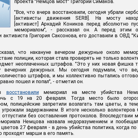
проекта "Немцов мост" Григорий Симаков.
"Все, что вчера восстановили, сегодня убрали сер
[активисты движения SERB]. На мосту наход
[активист] Аркадий Коников перед абсолютно п
мемориалом", - рассказал он. А перед этим о
 активиста Григория Саксонова, его доставили в ОВД "К
сказал, что накануне вечером дежурные около мемор
твие полиции, которая стала проверять не только волонт
едмет неоплаченных штрафов. "Это у них новая фишка т
у вечерних дежурных. Мы сегодня подумали, что ве
количество штрафов, и мы коллективно пытались отгов
равно пошел и попал", - отметил он.
ры
восстановили
мемориал на месте убийства Немц
ь с 19 на 20 февраля. Тогда место было огоро
ом, полицейские запретили возлагать там цветы, а тем
, угрожали задержанием. В итоге несколько волонтеров
 отпустили без составления протоколов. Впоследствии 
мориала Немцова назвала недоразумением и пообещал
ветов 27 февраля - в день убийства политика, когда по
о проходят марши в его память.