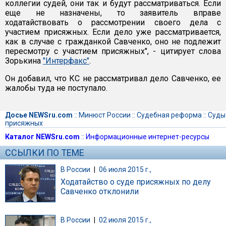
коллегии судей, они так и будут рассматриваться. Если
еще не назначены, то заявитель вправе
ходатайствовать о рассмотрении своего дела с
участием присяжных. Если дело уже рассматривается,
как в случае с гражданкой Савченко, оно не подлежит
пересмотру с участием присяжных", - цитирует слова
Зорькина
"Интерфакс"
.
Он добавил, что КС не рассматривал дело Савченко, ее
жалобы туда не поступало.
Досье NEWSru.com
::
Минюст России
::
Судебная реформа
::
Суды
присяжных
Каталог NEWSru.com
::
Информационные интернет-ресурсы
ССЫЛКИ ПО ТЕМЕ
В России
|
06 июля 2015 г.,
Ходатайство о суде присяжных по делу
Савченко отклонили
В России
|
02 июля 2015 г.,