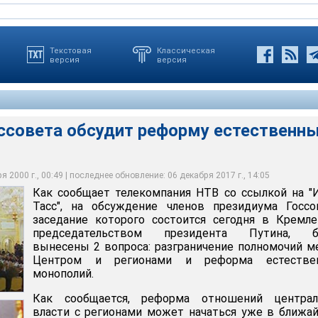
Текстовая
Классическая
версия
версия
ссовета обсудит реформу естественн
ов президиума Госсовета, заседание которого состоится
ования естественных монополий с докладом выступит вице-
од председательством президента Путина, будут вынесены 2
 полномочий между Центром и регионами и реформа
стенко. Этот вопрос решил поставить перед Госсоветом сам
ообщается о реструктуризации РАО "ЕЭС России", МПС, Минатома
та обсудит реформу естественных монополий
полий
 2000 г., 00:49 | последнее обновление: 06 декабря 2017 г., 14:05
Как сообщает телекомпания НТВ со ссылкой на "
Тасс", на обсуждение членов президиума Госсо
заседание которого состоится сегодня в Кремл
председательством президента Путина, б
вынесены 2 вопроса: разграничение полномочий 
Центром и регионами и реформа естестве
монополий.
Как сообщается, реформа отношений централ
власти с регионами может начаться уже в ближ