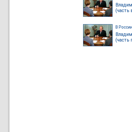
Владим
(часть 
В Росси
Владим
(часть 