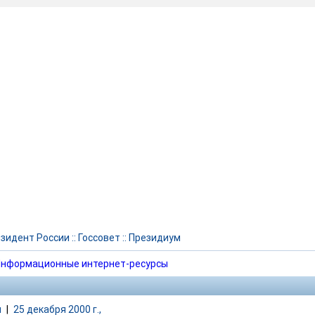
зидент России
::
Госсовет
::
Президиум
нформационные интернет-ресурсы
и
|
25 декабря 2000 г.,