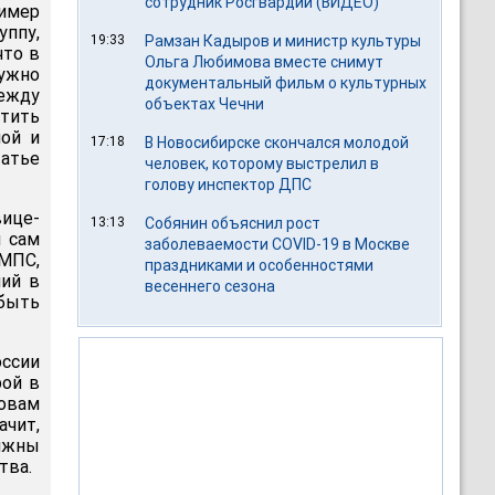
сотрудник Росгвардии (ВИДЕО)
имер
ппу,
19:33
Рамзан Кадыров и министр культуры
что в
Ольга Любимова вместе снимут
ужно
документальный фильм о культурных
ежду
объектах Чечни
атить
ной и
17:18
В Новосибирске скончался молодой
атье
человек, которому выстрелил в
голову инспектор ДПС
вице-
13:13
Собянин объяснил рост
м сам
заболеваемости COVID-19 в Москве
 МПС,
праздниками и особенностями
ний в
весеннего сезона
 быть
ссии
рой в
ловам
ачит,
лжны
тва.