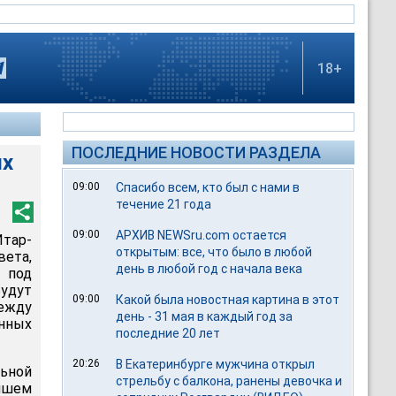
18+
ПОСЛЕДНИЕ НОВОСТИ РАЗДЕЛА
ых
09:00
Спасибо всем, кто был с нами в
течение 21 года
09:00
АРХИВ NEWSru.com остается
Итар-
открытым: все, что было в любой
вета,
день в любой год с начала века
е под
удут
09:00
Какой была новостная картина в этот
между
день - 31 мая в каждый год за
нных
последние 20 лет
20:26
В Екатеринбурге мужчина открыл
ьной
стрельбу с балкона, ранены девочка и
айшем