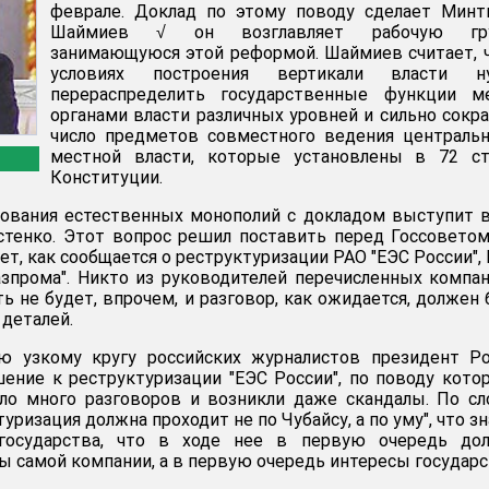
феврале. Доклад по этому поводу сделает Минт
Шаймиев √ он возглавляет рабочую гру
занимающуюся этой реформой. Шаймиев считает, 
условиях построения вертикали власти н
перераспределить государственные функции м
органами власти различных уровней и сильно сокр
число предметов совместного ведения централь
местной власти, которые установлены в 72 ст
Конституции.
ования естественных монополий с докладом выступит 
стенко. Этот вопрос решил поставить перед Госсовето
ет, как сообщается о реструктуризации РАО "ЕЭС России",
зпрома". Никто из руководителей перечисленных компа
ь не будет, впрочем, и разговор, как ожидается, должен
 деталей.
ю узкому кругу российских журналистов президент Ро
ение к реструктуризации "ЕЭС России", по поводу кото
ло много разговоров и возникли даже скандалы. По с
уризация должна проходит не по Чубайсу, а по уму", что зн
 государства, что в ходе нее в первую очередь до
ы самой компании, а в первую очередь интересы государс