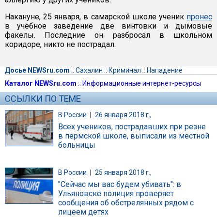
Накануне, 25 января, в самарской школе ученик
пронес
в учебное заведение две винтовки и дымовые
факелы. Последние он разбросал в школьном
коридоре, никто не пострадал.
Досье NEWSru.com
::
Сахалин
::
Криминал
::
Нападение
Каталог NEWSru.com
::
Информационные интернет-ресурсы
ССЫЛКИ ПО ТЕМЕ
В России
|
26 января 2018 г.,
Всех учеников, пострадавших при резне
в пермской школе, выписали из местной
больницы
В России
|
25 января 2018 г.,
"Сейчас мы вас будем убивать": в
Ульяновске полиция проверяет
сообщения об обстрелянных рядом с
лицеем детях