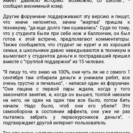
имеет давнюю историю. Возможно, со школы", -
сообщил анонимный юзер.
Другие форумчане поддерживают эту версию и пишут,
что иначе непонятно, зачем "жертва" пришла к
техникуму, "да еще долго там ошивалась". Судя по тому,
что у студента были при себе нож и баллончик, он был
готов к этой встрече, предполагают комментаторы.
Также сообщается, что студент не курит и из хорошей
семьи, а школьники давно наведываются в техникум и
вымогают у студентов деньги и пострадавший пришел
вместе с "группой поддержки" из 15 человек.
"Я пишу то, что знаю на 100%, они чуть ли не с самого 1
сентября там отбирали деньги и унижали ребят, все
очень грустно и печально", - написал один из форумчан.
"Они пацана с первой пары ждали, когда у того
закончатся занятия, и, когда он вышел, толпой наехали
на него, не один на один там все было, потом бить
начали. Надо было, чтоб они его убили? Это
самооборона в состоянии аффекта, они уже не раз
пытались забрать у первокурсников деньги", -
подтверждает другой интернет-пользователь.