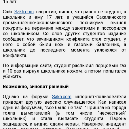
15 лет.
Сайт
Sakh.com
, напротив, пишет, что ранен не студент, а
школьник и ему 17 лет, а учащийся Сахалинского
промышленно-экономического техникума вышел
покурить на перемене между занятиями и поссорился
со школьником. Со слов других студентов издание
сообщает, что зачинщиком конфликта стал студент, у
него с собой были нож и газовый баллончик, а
школьник до последнего момента уклонялся от
конфликта.
По информации сайта, студент распылил перцовый газ
и 10 раз пырнул школьника ножом, а потом попытался
убежать.
Возможно, виноват раненый
Однако на форуме
Sakh.com
интернет-пользователи
приводят другую версию случившегося. Как написал
один из форумчан, "все было не так". "Пришла из города
толпа вымогателей (в том числе "несчастный"
школьник) и стала выпасать студента. Парень
защищался, и видно, сдали нервы. Наверное, инцидент