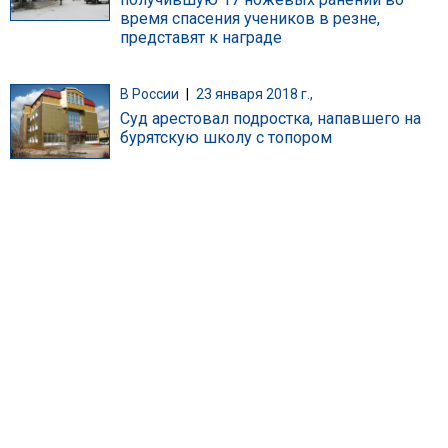
время спасения учеников в резне,
представят к награде
В России
|
23 января 2018 г.,
Суд арестовал подростка, напавшего на
бурятскую школу с топором