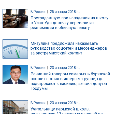
В России
|
25 января 2018 г.,
Пострадавшую при нападении на школу
в Улан-Удэ девочку перевели из
реанимации в обычную палату
Мизулина предложила наказывать
руководство соцсетей и мессенджеров
за экстремистский контент
В России
|
23 января 2018 г.,
Ранивший топором семерых в бурятской
школе состоял в интернет-группе, где
подстрекают к насилию, заявил депутат
Госдумы
В России
|
23 января 2018 г.,
Учительницу пермской школы,
получившую 17 ножевых ранений во