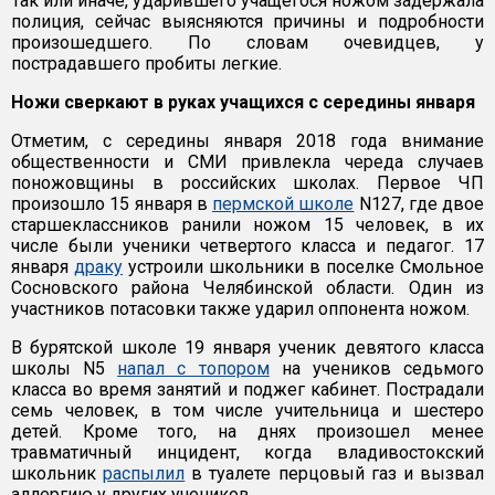
Так или иначе, ударившего учащегося ножом задержала
полиция, сейчас выясняются причины и подробности
произошедшего. По словам очевидцев, у
пострадавшего пробиты легкие.
Ножи сверкают в руках учащихся с середины января
Отметим, с середины января 2018 года внимание
общественности и СМИ привлекла череда случаев
поножовщины в российских школах. Первое ЧП
произошло 15 января в
пермской школе
N127, где двое
старшеклассников ранили ножом 15 человек, в их
числе были ученики четвертого класса и педагог. 17
января
драку
устроили школьники в поселке Смольное
Сосновского района Челябинской области. Один из
участников потасовки также ударил оппонента ножом.
В бурятской школе 19 января ученик девятого класса
школы N5
напал с топором
на учеников седьмого
класса во время занятий и поджег кабинет. Пострадали
семь человек, в том числе учительница и шестеро
детей. Кроме того, на днях произошел менее
травматичный инцидент, когда владивостокский
школьник
распылил
в туалете перцовый газ и вызвал
аллергию у других учеников.