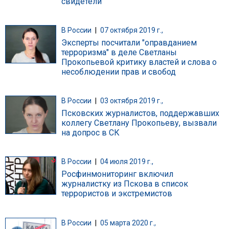
свидетели
В России
|
07 октября 2019 г.,
Эксперты посчитали "оправданием
терроризма" в деле Светланы
Прокопьевой критику властей и слова о
несоблюдении прав и свобод
В России
|
03 октября 2019 г.,
Псковских журналистов, поддержавших
коллегу Светлану Прокопьеву, вызвали
на допрос в СК
В России
|
04 июля 2019 г.,
Росфинмониторинг включил
журналистку из Пскова в список
террористов и экстремистов
В России
|
05 марта 2020 г.,