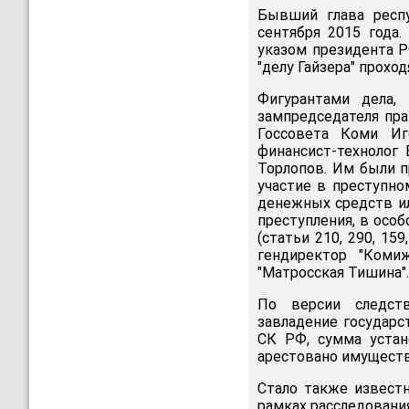
Бывший глава респ
сентября 2015 года.
указом президента Р
"делу Гайзера" прохо
Фигурантами дела, 
зампредседателя пра
Госсовета Коми Иг
финансист-технолог
Торлопов. Им были п
участие в преступно
денежных средств ил
преступления, в особ
(статьи 210, 290, 15
гендиректор "Коми
"Матросская Тишина".
По версии следств
завладение государ
СК РФ, сумма устан
арестовано имуществ
Стало также извест
рамках расследовани