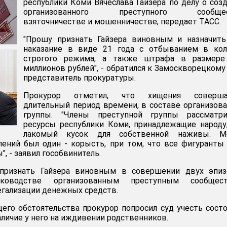
республики Коми Вячеслава Гайзера по делу о соз
организованного преступного сообщес
взяточничестве и мошенничестве, передает ТАСС.
"Прошу признать Гайзера виновным и назначить
наказание в виде 21 года с отбыванием в кол
строгого режима, а также штрафа в размере
миллионов рублей", - обратился к Замоскворецкому
представитель прокуратуры.
Прокурор отметил, что хищения соверша
длительный период времени, в составе организов
группы. "Члены преступной группы рассматри
ресурсы республики Коми, принадлежащие народу
лакомый кусок для собственной наживы. М
ений был один - корысть, при том, что все фигуранты
", - заявил гособвинитель.
 признать Гайзера виновным в совершении двух эпиз
уководстве организованным преступным сообщест
легализации денежных средств.
его обстоятельства прокурор попросил суд учесть сост
аличие у него на иждивении родственников.