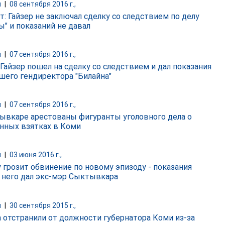
и
|
08 сентября 2016 г.,
т: Гайзер не заключал сделку со следствием по делу
ы" и показаний не давал
и
|
07 сентября 2016 г.,
 Гайзер пошел на сделку со следствием и дал показания
шего гендиректора "Билайна"
и
|
07 сентября 2016 г.,
ывкаре арестованы фигуранты уголовного дела о
нных взятках в Коми
и
|
03 июня 2016 г.,
у грозит обвинение по новому эпизоду - показания
 него дал экс-мэр Сыктывкара
и
|
30 сентября 2015 г.,
а отстранили от должности губернатора Коми из-за