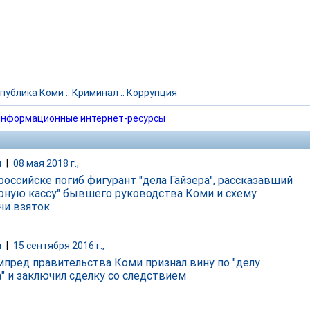
публика Коми
::
Криминал
::
Коррупция
нформационные интернет-ресурсы
и
|
08 мая 2018 г.,
российске погиб фигурант "дела Гайзера", рассказавший
ерную кассу" бывшего руководства Коми и схему
чи взяток
и
|
15 сентября 2016 г.,
мпред правительства Коми признал вину по "делу
а" и заключил сделку со следствием