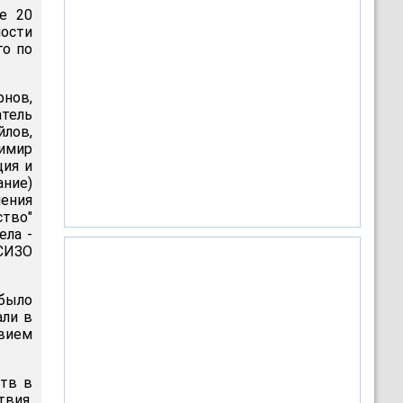
е 20
ности
го по
нов,
атель
лов,
димир
ция и
ание)
шения
ство"
ела -
СИЗО
было
али в
твием
ств в
твия,