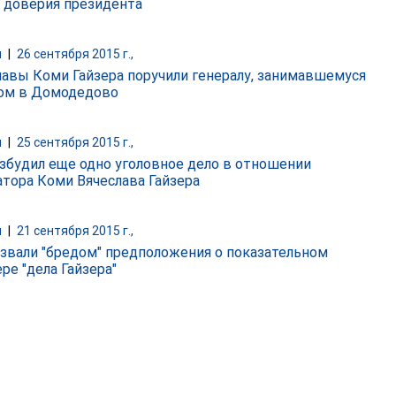
 доверия президента
и
|
26 сентября 2015 г.,
лавы Коми Гайзера поручили генералу, занимавшемуся
ом в Домодедово
и
|
25 сентября 2015 г.,
збудил еще одно уголовное дело в отношении
атора Коми Вячеслава Гайзера
и
|
21 сентября 2015 г.,
азвали "бредом" предположения о показательном
ре "дела Гайзера"