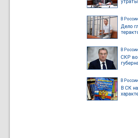
утраты
В Росси
Дело г
теракт
В Росси
СКР во
губерн
В Росси
В СК н
характе