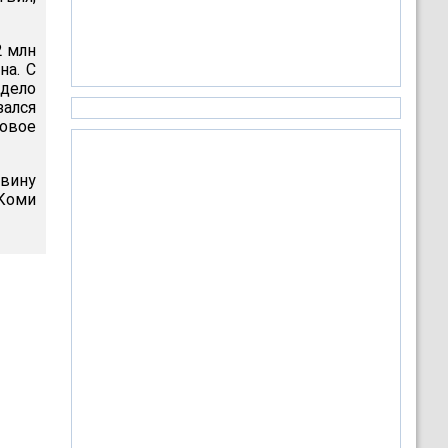
2 млн
на. С
 дело
зался
новое
 вину
Коми