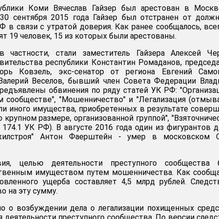
ублики Коми Вячеслав Гайзер был арестован в Москв
 30 сентября 2015 года Гайзер был отстранен от долж
Ф в связи с утратой доверия. Как ранее сообщалось, все
дят 19 человек, 15 из которых были арестованы.
в частности, стали заместитель Гайзера Алексей Чер
вительства республики Константин Ромаданов, председ
орь Ковзель, экс-сенатор от региона Евгений Самой
 Валерий Веселов, бывший член Совета Федерации Вла
редъявлены обвинения по ряду статей УК РФ: "Организа
м сообществе", "Мошенничество" и "Легализация (отмыв
и иного имущества, приобретенных в результате совер
о крупном размере, организованной группой", "Взяточниче
9, 174.1 УК РФ). В августе 2016 года один из фигурантов д
жилстроя" Антон Фаерштейн - умер в московском 
ия, целью деятельности преступного сообщества 
ственным имуществом путем мошенничества. Как сообщ
овленного ущерба составляет 4,5 млрд рублей. Следс
о на эту сумму.
но о возбуждении дела о легализации похищенных сред
я деятельности преступного сообщества. По версии следс