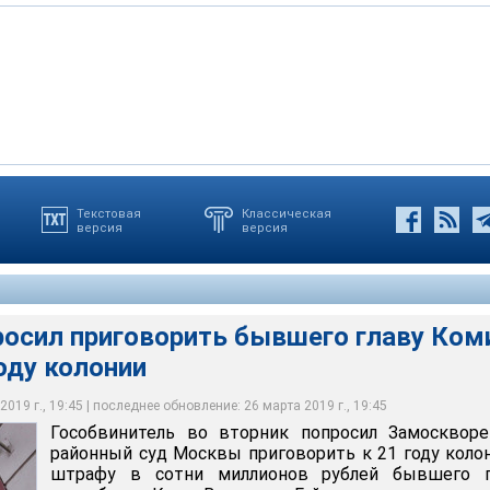
торник попросил Замоскворецкий районный суд Москвы
Текстовая
Классическая
версия
версия
оду колонии и штрафу в сотни миллионов рублей бывшего главу
чеслава Гайзера по делу о создании организованного
ства, взяточничестве и мошенничестве
астасия Зотова
идента России
росил приговорить бывшего главу Ком
году колонии
019 г., 19:45 | последнее обновление: 26 марта 2019 г., 19:45
Гособвинитель во вторник попросил Замоскворе
районный суд Москвы приговорить к 21 году коло
штрафу в сотни миллионов рублей бывшего г