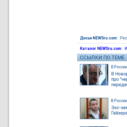
Досье NEWSru.com
::
Рес
Каталог NEWSru.com
::
И
ССЫЛКИ ПО ТЕМЕ
В Росси
В Ново
про "ч
переда
В Росси
Экс-за
Гайзер