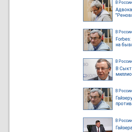
В Росси
Адвока
"Ренов
В Росси
Forbes:
на быв
В Росси
В Сыкт
миллио
В Росси
Гайзер
против
В Росси
Гайзер