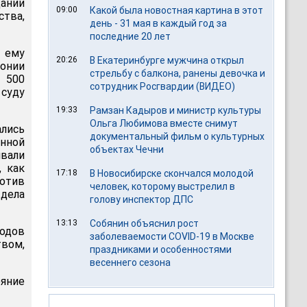
дании
09:00
Какой была новостная картина в этот
тва,
день - 31 мая в каждый год за
последние 20 лет
 ему
20:26
В Екатеринбурге мужчина открыл
онии
стрельбу с балкона, ранены девочка и
 500
сотрудник Росгвардии (ВИДЕО)
 суду
19:33
Рамзан Кадыров и министр культуры
Ольга Любимова вместе снимут
лись
документальный фильм о культурных
анной
объектах Чечни
вали
, как
17:18
В Новосибирске скончался молодой
отив
человек, которому выстрелил в
 дела
голову инспектор ДПС
13:13
Собянин объяснил рост
одов
заболеваемости COVID-19 в Москве
вом,
праздниками и особенностями
весеннего сезона
ояние