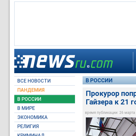
Гособвинитель во в
приговорить к 21 г
республики Коми Вя
преступного сообще
Вячеслав Гайзер
В РОССИИ
ВСЕ НОВОСТИ
Moscow-Live.ru / Ан
Пресс-служба През
ПАНДЕМИЯ
Прокурор поп
В РОССИИ
Гайзера к 21 
В МИРЕ
время публикации: 26 марта 2
ЭКОНОМИКА
РЕЛИГИЯ
КРИМИНАЛ