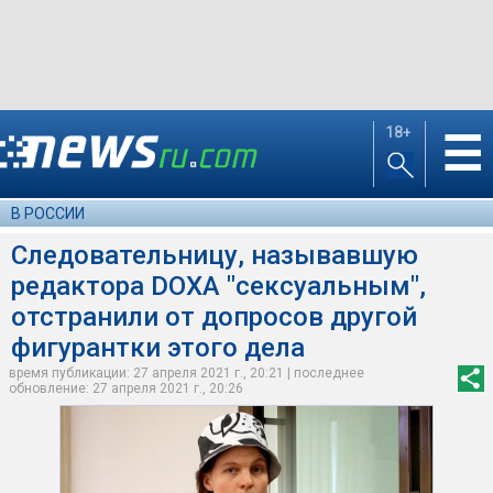
18+
☰
В РОССИИ
Следовательницу, называвшую
редактора DOXA "сексуальным",
отстранили от допросов другой
фигурантки этого дела
время публикации: 27 апреля 2021 г., 20:21 | последнее
обновление: 27 апреля 2021 г., 20:26