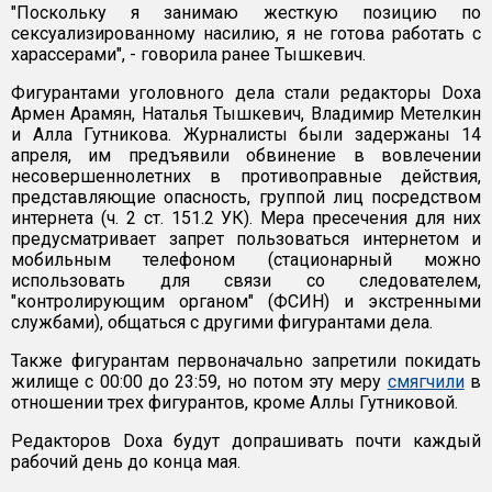
"Поскольку я занимаю жесткую позицию по
сексуализированному насилию, я не готова работать с
харассерами", - говорила ранее Тышкевич.
Фигурантами уголовного дела стали редакторы Doxa
Армен Арамян, Наталья Тышкевич, Владимир Метелкин
и Алла Гутникова. Журналисты были задержаны 14
апреля, им предъявили обвинение в вовлечении
несовершеннолетних в противоправные действия,
представляющие опасность, группой лиц посредством
интернета (ч. 2 ст. 151.2 УК). Мера пресечения для них
предусматривает запрет пользоваться интернетом и
мобильным телефоном (стационарный можно
использовать для связи со следователем,
"контролирующим органом" (ФСИН) и экстренными
службами), общаться с другими фигурантами дела.
Также фигурантам первоначально запретили покидать
жилище с 00:00 до 23:59, но потом эту меру
смягчили
в
отношении трех фигурантов, кроме Аллы Гутниковой.
Редакторов Doxa будут допрашивать почти каждый
рабочий день до конца мая.