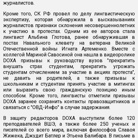
журналистов.
Кроме того, СК РФ провел по делу лингвистическую
экспертизу, которая обнаружила в высказываниях
журналистов признаки склонения несовершеннолетних
к участию в протестах. Одним из ее авторов стала
лингвист Альбина Глотова, ранее обнаружившая в
постах Навального клевету на ветерана Великой
Отечественной войны Игната Артеменко. Вместе с
коллегой Мариной Савосиной она нашла в видеоролике
DОХА призывы к руководству вузов "прекратить
внушать страх студентам, прекратить угрожать
студентам отчислением за участие в акциях протеста",
не давить на родителей, а также призывы к
школьникам и студентам принять участие в митингах
или выразить свою гражданскую позицию иным
способом. Кроме того, лингвисты отметили призывы
DОХА заранее сохранить контакты правозащитников и
связаться с "ОВД-Инфо" в случае задержания.
В защиту редакторов DОХА выступили более 120
преподавателей ВШЭ, а также более 250 ученых и
писателей со всего мира, включая философов Славоя
Жижека, Джудит Батлер и Этьена Балибара. В письме в