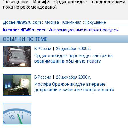
"посещение Иосифа Орджоникидзе следователями
пока не рекомендовано".
Досье NEWSru.com
::
Москва
::
Криминал
::
Покушение
Каталог NEWSru.com
::
Информационные интернет-ресурсы
ССЫЛКИ ПО ТЕМЕ
В России
|
26 декабря 2000 г.,
Орджоникидзе переведут завтра из
реанимации в обычную палату
В России
|
26 декабря 2000 г.,
Иосифа Орджоникидзе впервые
допросили в качестве потерпевшего