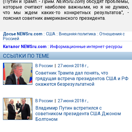
(Путин и Трамп. -
Прим. NEWSru.com
) обсудят проблемы,
которые считают наиболее важными, но я не думаю,
что мы ждем каких-то конкретных результатов", -
пояснил советник американского президента.
Досье NEWSru.com
::
США
::
Внешняя политика
::
Отношения с
Россией
Каталог NEWSru.com
::
Информационные интернет-ресурсы
ССЫЛКИ ПО ТЕМЕ
В России
|
27 июня 2018 г.,
Советник Трампа дал понять, что
грядущая встреча президентов США и РФ
окажется безрезультатной
В России
|
27 июня 2018 г.,
Владимир Путин встретился с
советником президента США Джоном
Болтоном