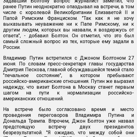
Задавший Болтону вопрос журналист заметил, что
ранее Путин неоднократно опаздывал на встречи, в том
числе с королевой Великобритании Елизаветой II и
Папой Римским Франциском. "Так как я не хочу
выказывать неуважение ни к Папе Римскому, ни к
другим людям, которых вы назвали, я воздержусь от
ответа", - добавил Болтон. Он отметил, что это был
самый сложный вопрос из тех, которые ему задали в
России.
Владимир Путин встретился с Джоном Болтоном 27
июня. По словам пресс-секретаря главы государства
Дмитрия Пескова, главной обсуждавшейся темой стало
"печальное состояние", в котором пребывают
российско-американские отношения. Путин же выразил
надежду, что визит Болтона в Москву станет первым
шагом на пути к нормализации российско-
американских отношений.
На встрече было согласовано время и место
проведения переговоров Владимира Путина и
Дональда Трампа. Впрочем, Джон Болтон уже назвал
предстоящую встречу двух президентов
безрезультатной. "Я ожидаю, что между собой они