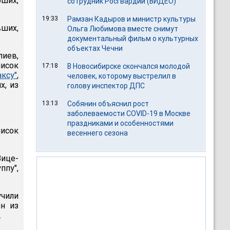
бших,
сотрудник Росгвардии (ВИДЕО)
19:33
Рамзан Кадыров и министр культуры
вших,
Ольга Любимова вместе снимут
документальный фильм о культурных
объектах Чечни
иев,
исок
17:18
В Новосибирске скончался молодой
ксу"
,
человек, которому выстрелил в
х, из
голову инспектор ДПС
13:13
Собянин объяснил рост
заболеваемости COVID-19 в Москве
праздниками и особенностями
писок
весеннего сезона
ице-
ппу",
учили
н из
.