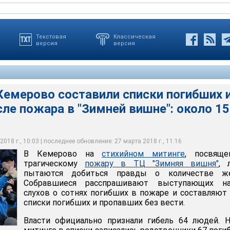
Текстовая
Классическая
версия
версия
Кемерово составили списки погибших 
ле пожара в "Зимней вишне": около 1
 пальцах сколько родственников у них погибло при пожаре в
признали гибель 64 людей. Но на митинге в списки записались
льном центре «Зимняя вишня» во время митинга на площади
ибших. В списке тех, кто на митинге записывает пропавших, уже
дминистрации в Кемерово
018 г., 10:03 | последнее обновление: 27 марта 2018 г., 11:16
ександр Кряжев
В Кемерово на
стихийном митинге
, посвяще
трагическому
пожару в ТЦ "Зимняя вишня"
, 
пытаются добиться правды о количестве же
Собравшиеся расспрашивают выступающих на
слухов о сотнях погибших в пожаре и составляют
списки погибших и пропавших без вести.
Власти официально признали гибель 64 людей. 