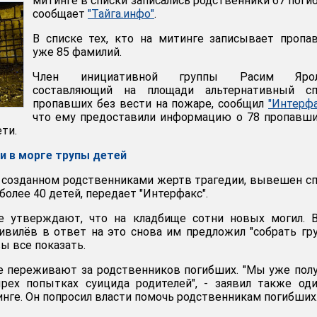
митинге в списки записались родственники 67 поги
сообщает
"Тайга.инфо"
.
В списке тех, кто на митинге записывает пропа
уже 85 фамилий.
Член инициативной группы Расим Ярол
составляющий на площади альтернативный сп
пропавших без вести на пожаре, сообщил
"Интерфа
что ему предоставили информацию о 78 пропавши
ети.
и в морге трупы детей
, созданном родственниками жертв трагедии, вывешен с
более 40 детей, передает "Интерфакс".
 утверждают, что на кладбище сотни новых могил. В
ивилёв в ответ на это снова им предложил "собрать гру
ы все показать.
 переживают за родственников погибших. "Мы уже пол
ех попытках суицида родителей", - заявил также оди
нге. Он попросил власти помочь родственникам погибших