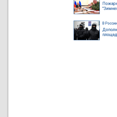
Пожарн
"Зимне
В Росси
Дополн
площад