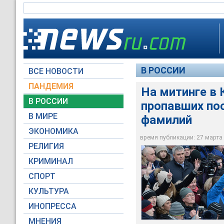
В РОССИИ
ВСЕ НОВОСТИ
ПАНДЕМИЯ
На митинге в 
В РОССИИ
пропавших пос
Люди показывают на
Власти официально 
торгово-развлекате
родственники 67 пог
В МИРЕ
фамилий
Советов у здания а
85 фамилий
ЭКОНОМИКА
время публикации: 27 марта 2
©РИА Новости / Ал
МЧС России
РЕЛИГИЯ
КРИМИНАЛ
СПОРТ
КУЛЬТУРА
ИНОПРЕССА
МНЕНИЯ