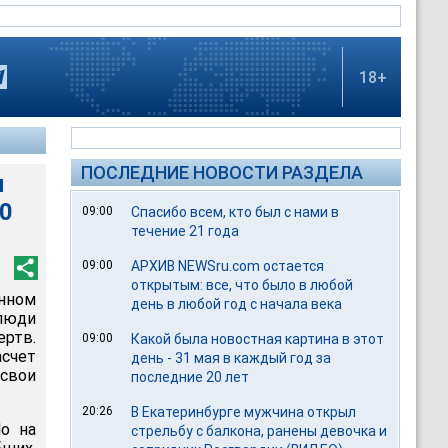
18+
ПОСЛЕДНИЕ НОВОСТИ РАЗДЕЛА
и
50
09:00
Спасибо всем, кто был с нами в
течение 21 года
09:00
АРХИВ NEWSru.com остается
открытым: все, что было в любой
нном
день в любой год с начала века
люди
ртв.
09:00
Какой была новостная картина в этот
счет
день - 31 мая в каждый год за
 свои
последние 20 лет
20:26
В Екатеринбурге мужчина открыл
Но на
стрельбу с балкона, ранены девочка и