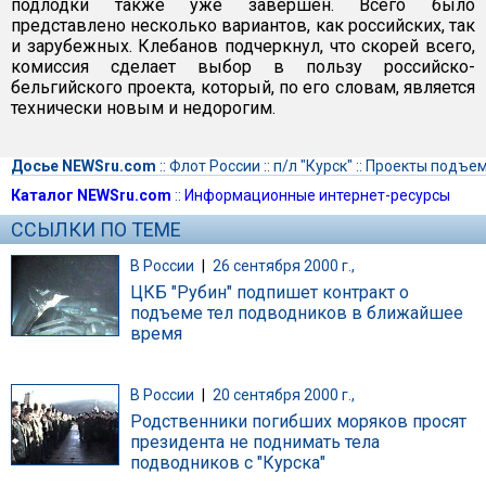
подлодки также уже завершен. Всего было
представлено несколько вариантов, как российских, так
и зарубежных. Клебанов подчеркнул, что скорей всего,
комиссия сделает выбор в пользу российско-
бельгийского проекта, который, по его словам, является
технически новым и недорогим.
Досье NEWSru.com
::
Флот России
::
п/л "Курск"
::
Проекты подъе
Каталог NEWSru.com
::
Информационные интернет-ресурсы
ССЫЛКИ ПО ТЕМЕ
В России
|
26 сентября 2000 г.,
ЦКБ "Рубин" подпишет контракт о
подъеме тел подводников в ближайшее
время
В России
|
20 сентября 2000 г.,
Родственники погибших моряков просят
президента не поднимать тела
подводников с "Курска"