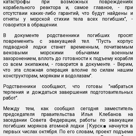
катастрофы при возможных повреждениях
корабельного реактора и, самое главное, - при
отсутствии каких-либо гарантий, что будут найдены и
отняты у морской стихии тела всех погибших", -
говорится в обращении.
В документе родственники погибших просят
повременить с эвакуацией тел. "Пусть корпус
подводной лодки станет временным, почитаемым
вековыми морскими обычаями военным
захоронением, вплоть до готовности к подъему корабля
со всем экипажем, - говорится в документе. - Верим,
что эта сложная операция вполне по силам нашим
конструкторам, морякам и водолазам".
Родственники сообщают, что готовы "набраться
терпения и дождаться завершения подготовительных
работ".
Между тем, как сообщил сегодня заместитель
председателя правительства Илья Клебанов на
заседании Совета Федерации, работы по эвакуации
погибших моряков атомной лодки ⌠Курск■ начнутся в
первых числах октября. По его словам, проект подъема