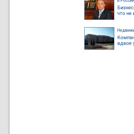
В Росси
Бизнес
что не
Недвиж
Компан
вдвое 