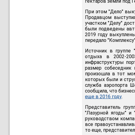
гектаров земли под 
При этом "Дело" вык
Продавцом выступил
участком "Делу" дос
были подведены авто
2019 году выкуплены
передало "Комплексу"
Источник в группе 
отдыха в 2002-200
инфраструктуры порт
размер собеседник 
произошла в тот мом
которых были и стру
служба аэропорта Ш
сообщила, что бизнес
еще в 2016 году
.
Представитель груп
"Лазурной ягоды" и 
руководством компан
все правоустанавлив
то еще, представител