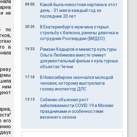
нала
09:00
Какой была новостная картина в этот
арев
день - 31 мая в каждый год за
и не
последние 20 лет
20:26
В Екатеринбурге мужчина открыл
о по
стрельбу с балкона, ранены девочка и
тков,
сотрудник Росгвардии (ВИДЕО)
ргею
то в
19:33
Рамзан Кадыров и министр культуры
нала
Ольга Любимова вместе снимут
документальный фильм о культурных
объектах Чечни
реву
ирмы
17:18
В Новосибирске скончался молодой
шила
человек, которому выстрелил в
 ним
голову инспектор ДПС
деют
13:13
Собянин объяснил рост
заболеваемости COVID-19 в Москве
арев,
праздниками и особенностями
еста"
весеннего сезона
о его
панию
 двух