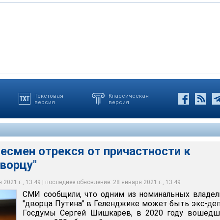
Текстовая
Классическая
версия
версия
ы Сергей Шишкарев, в 2020 году вошедший в список 200
несмена говорят, что Шишкарев облюбовал Геленджик еще до
 по версии журнала Forbes
 не имеет к нему отношения
rg
/ YouTube
есмен отрекся от причастности к
ворцу"
2021 г., 13:49 | последнее обновление: 28 января 2021 г., 13:49
СМИ сообщили, что одним из номинальных владе
"дворца Путина" в Геленджике может быть экс-де
Госдумы Сергей Шишкарев, в 2020 году вошедш