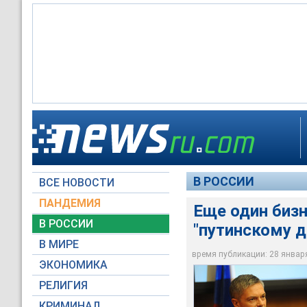
Экс-депутат Госдум
Представители биз
богатейших россиян
появления дворца и
В РОССИИ
ВСЕ НОВОСТИ
Key157 / wikimedia.o
Алексей Навальный 
ПАНДЕМИЯ
Еще один бизн
В РОССИИ
"путинскому д
В МИРЕ
время публикации: 28 января 
ЭКОНОМИКА
РЕЛИГИЯ
КРИМИНАЛ