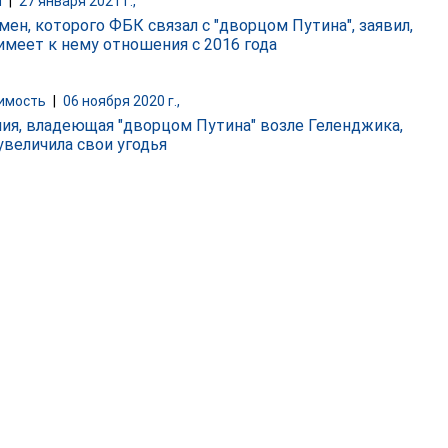
и
|
27 января 2021 г.,
мен, которого ФБК связал с "дворцом Путина", заявил,
 имеет к нему отношения с 2016 года
имость
|
06 ноября 2020 г.,
ия, владеющая "дворцом Путина" возле Геленджика,
увеличила свои угодья