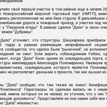
Геленджиком.
упило свой первый участок в том районе еще в начале 20
 Новороссийский морской торговый порт (НМТП), вмес
талась расположенная на нем база отдыха. В дальнейшем 
мобильная дорога и пожарный проезд, а участки под н
 у "Лазурной ягоды". В рамках сделки "Дело" в свою оч
 земли "Дубравы".
"Дело" уточняет, что структуры Шишкарева приобрели
3 годах в рамках реализации непрофильной социал
а: сообщается, что сделка была "рыночной", но вспомни
издания не смог. Если верить собеседникам Forbes, с
ент, когда "Дело" было одним из совладельцев порта, 
ктуры миллиардера Александра Пономаренко. Накануне п
ереметьево, совладельцем которого является Пономар
мен не располагает данными о проекте, так как вышел из
пы "Дело" сообщил, что там также не знают бенефици
"Комплекса". Переговоры по сделкам велись не с ними
ий, имена которых он не назвал, но уточнил, что у них 
ающие документы". Представляли ли они самих себя или 
ю "Дела" неизвестно.