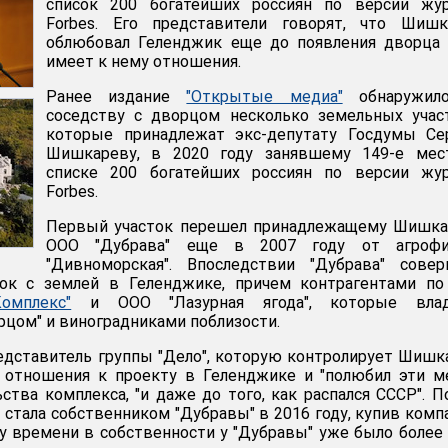
список 200 богатейших россиян по версии жур
Forbes. Его представители говорят, что Шишк
облюбовал Геленджик еще до появления дворца 
имеет к нему отношения.
Ранее издание
"Открытые медиа"
обнаружил
соседству с дворцом несколько земельных учас
которые принадлежат экс-депутату Госдумы Се
Шишкареву, в 2020 году занявшему 149-е мес
списке 200 богатейших россиян по версии жур
Forbes.
Первый участок перешел принадлежащему Шишка
ООО "Дубрава" еще в 2007 году от агроф
"Дивноморская". Впоследствии "Дубрава" совер
ок с землей в Геленджике, причем контрагентами по
омплекс"
и ООО "Лазурная ягода", которые вла
рцом" и виноградниками поблизости.
дставитель группы "Дело", которую контролирует Шишк
 отношения к проекту в Геленджике и "полюбил эти м
ства комплекса, "и даже до того, как распался СССР". П
" стала собственником "Дубравы" в 2016 году, купив ком
му времени в собственности у "Дубравы" уже было более