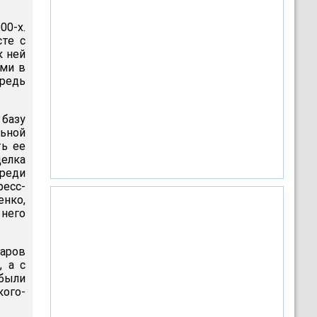
00-х.
те с
к ней
ими в
ередь
 базу
ьной
ть ее
делка
среди
ресс-
енко,
 него
аров
, а с
"были
кого-