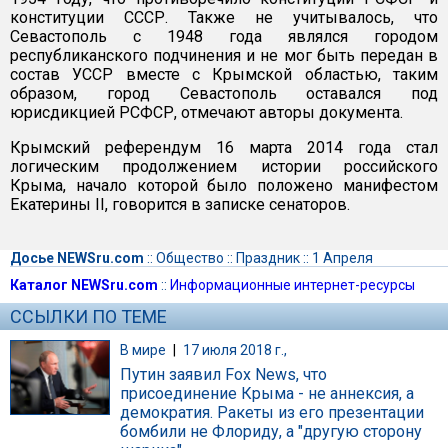
конституции СССР. Также не учитывалось, что
Севастополь с 1948 года являлся городом
республиканского подчинения и не мог быть передан в
состав УССР вместе с Крымской областью, таким
образом, город Севастополь оставался под
юрисдикцией РСФСР, отмечают авторы документа.
Крымский референдум 16 марта 2014 года стал
логическим продолжением истории российского
Крыма, начало которой было положено манифестом
Екатерины II, говорится в записке сенаторов.
Досье NEWSru.com
::
Общество
::
Праздник
::
1 Апреля
Каталог NEWSru.com
::
Информационные интернет-ресурсы
ССЫЛКИ ПО ТЕМЕ
В мире
|
17 июля 2018 г.,
Путин заявил Fox News, что
присоединение Крыма - не аннексия, а
демократия. Ракеты из его презентации
бомбили не Флориду, а "другую сторону