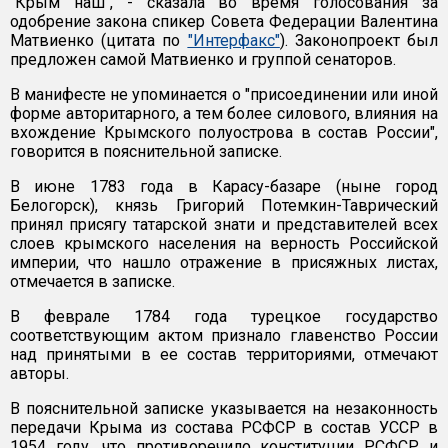
"Крым наш", - сказала во время голосования за
одобрение закона спикер Совета Федерации Валентина
Матвиенко (цитата по
"Интерфакс"
). Законопроект был
предложен самой Матвиенко и группой сенаторов.
В манифесте не упоминается о "присоединении или иной
форме авторитарного, а тем более силового, влияния на
вхождение Крымского полуострова в состав России",
говорится в пояснительной записке.
В июне 1783 года в Карасу-базаре (ныне город
Белогорск), князь Григорий Потемкин-Таврический
принял присягу татарской знати и представителей всех
слоев крымского населения на верность Российской
империи, что нашло отражение в присяжных листах,
отмечается в записке.
В феврале 1784 года турецкое государство
соответствующим актом признало главенство России
над принятыми в ее состав территориями, отмечают
авторы.
В пояснительной записке указывается на незаконность
передачи Крыма из состава РСФСР в состав УССР в
1954 году, что противоречило конституции РСФСР и