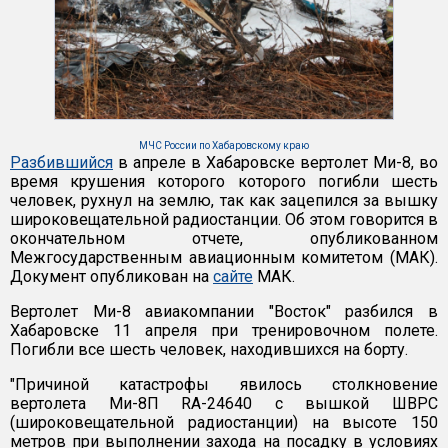
МЧС России по Хабаровскому краю
Разбившийся
в апреле в Хабаровске вертолет Ми-8, во
время крушения которого которого погибли шесть
человек, рухнул на землю, так как зацепился за вышку
широковещательной радиостанции. Об этом говорится в
окончательном отчете, опубликованном
Межгосударственным авиационным комитетом (МАК).
Документ опубликован на
сайте
МАК.
Вертолет Ми-8 авиакомпании "Восток" разбился в
Хабаровске 11 апреля при тренировочном полете.
Погибли все шесть человек, находившихся на борту.
"Причиной катастрофы явилось столкновение
вертолета Ми-8П RA-24640 с вышкой ШВРС
(широковещательной радиостанции) на высоте 150
метров при выполнении захода на посадку в условиях