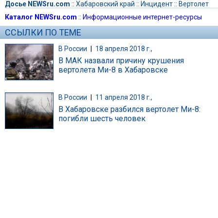
Досье NEWSru.com
::
Хабаровский край
::
Инцидент
::
Вертолет
Каталог NEWSru.com
::
Информационные интернет-ресурсы
ССЫЛКИ ПО ТЕМЕ
В России
|
18 апреля 2018 г.,
В МАК назвали причину крушения
вертолета Ми-8 в Хабаровске
В России
|
11 апреля 2018 г.,
В Хабаровске разбился вертолет Ми-8:
погибли шесть человек