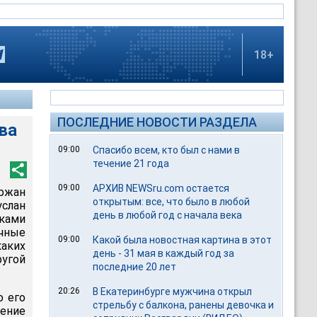
18+
ПОСЛЕДНИЕ НОВОСТИ РАЗДЕЛА
ва
09:00
Спасибо всем, кто был с нами в
течение 21 года
09:00
АРХИВ NEWSru.com остается
ержан
открытым: все, что было в любой
слан
день в любой год с начала века
ками
чные
09:00
Какой была новостная картина в этот
каких
день - 31 мая в каждый год за
угой
последние 20 лет
20:26
В Екатеринбурге мужчина открыл
о его
стрельбу с балкона, ранены девочка и
ение