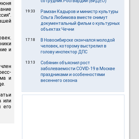
сотрудник Росгвардии (ВИДЕО)
 июня
жание
19:33
Рамзан Кадыров и министр культуры
сия".
Ольга Любимова вместе снимут
нашей
документальный фильм о культурных
объектах Чечни
овек.
17:18
В Новосибирске скончался молодой
тники
человек, которому выстрелил в
ние и
голову инспектор ДПС
13:13
Собянин объяснил рост
член
заболеваемости COVID-19 в Москве
есс-
праздниками и особенностями
ма и
весеннего сезона
е.
татьи
в или
л его