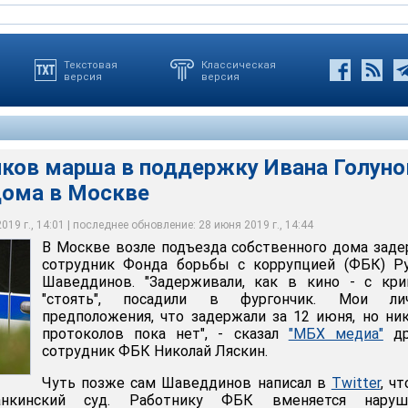
Текстовая
Классическая
версия
версия
иков марша в поддержку Ивана Голуно
дома в Москве
арша в поддержку Ивана Голунова задержали у дома в Москве
19 г., 14:01 | последнее обновление: 28 июня 2019 г., 14:44
В Москве возле подъезда собственного дома зад
сотрудник Фонда борьбы с коррупцией (ФБК) Ру
Шаведдинов. "Задерживали, как в кино - с кри
"стоять", посадили в фургончик. Мои ли
предположения, что задержали за 12 июня, но ни
протоколов пока нет", - сказал
"МБХ медиа"
др
сотрудник ФБК Николай Ляскин.
Чуть позже сам Шаведдинов написал в
Twitter
, чт
нкинский суд. Работнику ФБК вменяется наруш