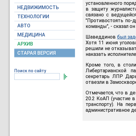
установленного поря
НЕДВИЖИМОСТЬ
в защиту журналист
связано с ведущейс
ТЕХНОЛОГИИ
"Противостоять по-д
АВТО
команды", - сказал он
МЕДИЦИНА
Шаведдинов
был за
Хотя 11 июня уголов
АРХИВ
решили не отказыват
СТАРАЯ ВЕРСИЯ
наказать исполнителе
Кроме того, в стол
Либертарианской п
Поиск по сайту
секретарь ЛПР Дарь
отвезли в Замоскворе
Отмечается, что в де
20.2 КоАП (участие 
транспорту). На пер
административное де