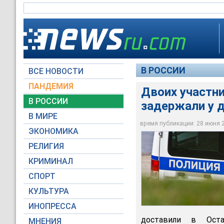
В РОССИИ
ВСЕ НОВОСТИ
ПАНДЕМИЯ
Двоих участн
В РОССИИ
задержали у 
В МИРЕ
Двоих участников м
время публикации: 28 июня 20
ЭКОНОМИКА
Moscow-Live.ru
РЕЛИГИЯ
КРИМИНАЛ
СПОРТ
КУЛЬТУРА
ИНОПРЕССА
доставили в Оста
МНЕНИЯ