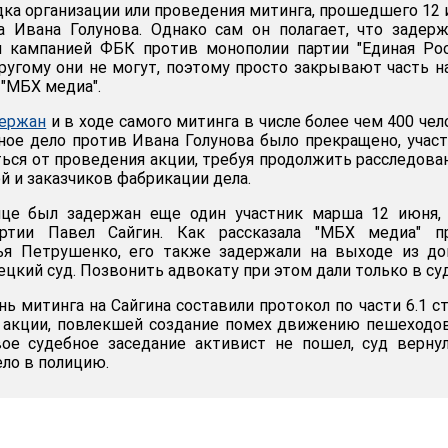
дка организации или проведения митинга, прошедшего 12
а Ивана Голунова. Однако сам он полагает, что задер
я кампанией ФБК против монополии партии "Единая Рос
ругому они не могут, поэтому просто закрывают часть 
 "МБХ медиа".
держан
и в ходе самого митинга в числе более чем 400 чел
ное дело против Ивана Голунова было прекращено, учас
ься от проведения акции, требуя продолжить расследова
й и заказчиков фабрикации дела.
ице был задержан еще один участник марша 12 июня, 
артии Павел Сайгин. Как рассказала "МБХ медиа" пр
я Петрушенко, его также задержали на выходе из до
цкий суд. Позвонить адвокату при этом дали только в суд
нь митинга на Сайгина составили протокол по части 6.1 с
в акции, повлекшей создание помех движению пешеходо
вое судебное заседание активист не пошел, суд верну
ло в полицию.