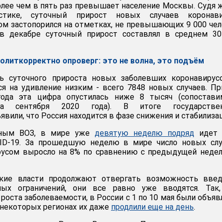
олее чем в пять раз превышает население Москвы. Судя 
стике, суточный прирост новых случаев коронави
м застопорился на отметках, не превышающих 9 000 че
 в декабре суточный прирост составлял в среднем 30
олиткорректно опроверг: это не волна, это подъём
ль суточного прироста новых заболевших коронавирус
ся на удивление низким - всего 7848 новых случаев. П
года эта цифра опустилась ниже 8 тысяч (сопостави
ца сентября 2020 года). В итоге государстве
вили, что Россия находится в фазе снижения и стабилиза
нным ВОЗ, в мире уже
девятую неделю подряд
идет 
ID-19. За прошедшую неделю в мире число новых слу
русом выросло на 8% по сравнению с предыдущей недел
ские власти продолжают отвергать возможность введ
ных ограничений, они все равно уже вводятся. Так,
роста заболеваемости, в России с 1 по 10 мая были объя
в некоторых регионах их даже
продлили еще на день
.