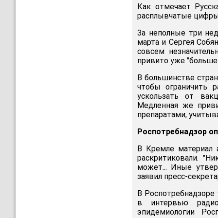
Как отмечает Русс
расплывчатые цифры
За неполные три не
марта и Сергея Собя
совсем незначительн
привито уже "больше 
В большинстве стран
чтобы ограничить р
ускользать от вак
Медленная же приви
препаратами, учиты
Роспотребнадзор опр
В Кремле материал 
раскритиковали. "Ни
может... Иные утве
заявил пресс-секрет
В Роспотребнадзоре т
в интервью ради
эпидемиологии Рос