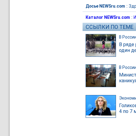
Досье NEWSru.com
::
Зд
Каталог NEWSru.com
::
И
ССЫЛКИ ПО ТЕМЕ
В Росси
В ряде
один д
В Росси
Минист
канику
Эконом
Голико
4 по 7 