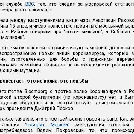
кая служба
BBC
, тех, кто следит за московской статист
 мэра настораживают.
дели между выступлениями вице-мэра Анастасии Раков
нина 15 апреля число полностью привитых москвичей вы
о - Ракова говорила про "почти миллион", а Собянин 
миллиона".
 стремятся закончить прививочную кампанию до осени с
аспространение новых линий коронавируса, которые м
цин, изготовленных для борьбы с прежними вариант
вочная кампания приведет к необходимости ревакцин
вающими мутации.
овергает: это не волна, это подъём
агентства Bloomberg о третье волне коронавируса в Р
какой второй бухгалтерии (по коронавирусу) нет и бы
рждения абсурдны и не соответствуют действительност
арь президента Дмитрий Песков.
акже заявили, что о третьей волне говорить рано. Как з
останции
"Говорит Москва"
заведующий отделом
потребнадзора Вадим Покровский, то, что происход