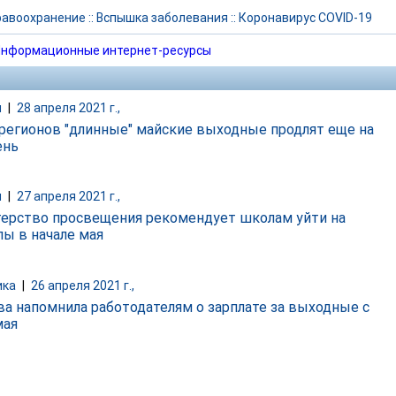
равоохранение
::
Вспышка заболевания
::
Коронавирус COVID-19
нформационные интернет-ресурсы
и
|
28 апреля 2021 г.,
 регионов "длинные" майские выходные продлят еще на
ень
и
|
27 апреля 2021 г.,
ерство просвещения рекомендует школам уйти на
лы в начале мая
ика
|
26 апреля 2021 г.,
ва напомнила работодателям о зарплате за выходные с
мая