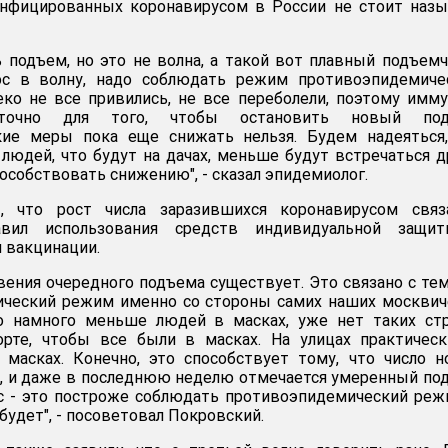
инфицированных коронавирусом в России не стоит наз
ь подъем, но это не волна, а такой вот плавный подъемч
с в волну, надо соблюдать режим противоэпидемичес
ко не все привились, не все переболели, поэтому имм
аточно для того, чтобы остановить новый под
ие меры пока еще снижать нельзя. Будем надеяться,
людей, что будут на дачах, меньше будут встречаться д
пособствовать снижению", - сказал эпидемиолог.
т, что рост числа заразившихся коронавирусом связ
авил использования средств индивидуальной защи
 вакцинации.
вения очередного подъема существует. Это связано с тем
ический режим именно со стороны самих наших москвич
о намного меньше людей в масках, уже нет таких стр
орте, чтобы все были в масках. На улицах практичес
масках. Конечно, это способствует тому, что число 
я, и даже в последнюю неделю отмечается умеренный по
с - это построже соблюдать противоэпидемический реж
будет", - посоветовал Покровский.