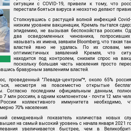
ситуации с COVID-19, привели к тому, что рос
перестали бояться вируса и неохотно делают приви
Столкнувшись с растущей волной инфекций Covid
низким уровнем вакцинации, Кремль пытался сде
эпидемию, не вызывая беспокойства россиян. О
два осведомленных чиновника, попросивши
называть их имена, заявили Bloomberg, что такая та
властей явно не удалась. По их словам, ме
оптимистичных заявлений Кремля, что ситу
находится под контролем, снизили спрос на вак
поскольку большая часть населения просто пере
давшись бравурным заявлениям властей.
ос, проведенный "Левада-центром"*, около 65% росси
аться, несмотря на повсеместно открытые беспла
ы. Согласно последним официальным данным, полно
 7 млн россиян, а одним компонентом - почти 12 млн чел
оссии коллективного иммунитета необходимо, ч
мерно 70% населения.
ий семидневный показатель количества новых слу
вышел на самый высокий уровень с начала января 2021 го
олевания увеличивается быстрее, чем в Великобрита