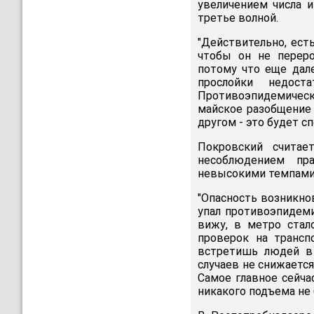
увеличением числа 
третье волной.
"Действительно, ест
чтобы он не переро
потому что еще дале
прослойки недост
Противоэпидемическ
майское разобщение 
другом - это будет с
Покровский считае
несоблюдением пр
невысокими темпами
"Опасность возникно
упал противоэпидем
вижу, в метро стал
проверок на трансп
встретишь людей в 
случаев не снижаетс
Самое главное сейча
никакого подъема не 