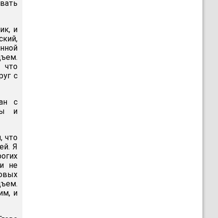
ывать
ик, и
кий,
унной
ъем.
 что
руг с
ан с
ты и
, что
ей. Я
огих
ки не
новых
дъем.
им, и