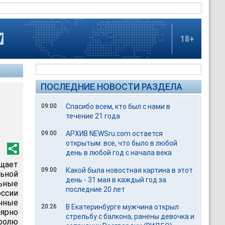
18+
ПОСЛЕДНИЕ НОВОСТИ РАЗДЕЛА
09:00
Спасибо всем, кто был с нами в
течение 21 года
09:00
АРХИВ NEWSru.com остается
открытым: все, что было в любой
день в любой год с начала века
бщает
09:00
Какой была новостная картина в этот
ьной
день - 31 мая в каждый год за
ьные
последние 20 лет
ссии
ичные
20:26
В Екатеринбурге мужчина открыл
лярно
стрельбу с балкона, ранены девочка и
тролю