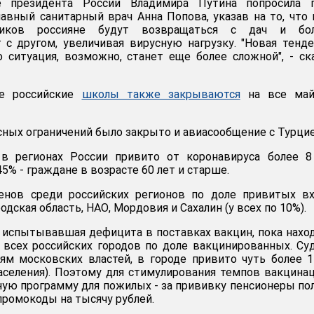
 президента России Владимира Путина попросила г
лавный санитарный врач Анна Попова, указав на то, что 
ников россияне будут возвращаться с дач и бо
 с другом, увеличивая вирусную нагрузку. "Новая тенд
о ситуация, возможно, станет еще более сложной", - ск
е российские
школы также закрываются
на все май
сных ограничений было закрыто и авиасообщение с Турцие
в регионах России привито от коронавируса более 8
45% - граждане в возрасте 60 лет и старше.
енов среди российских регионов по доле привитых вх
одская область, НАО, Мордовия и Сахалин (у всех по 10%).
е испытывавшая дефицита в поставках вакцин, пока нахо
 всех российских городов по доле вакцинированных. Су
ям московских властей, в городе привито чуть более 
аселения). Поэтому для стимулирования темпов вакцина
ную программу для пожилых - за прививку пенсионеры по
промокоды на тысячу рублей.