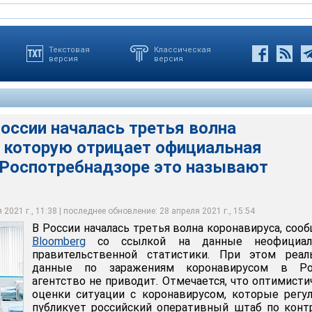
Текстовая
Классическая
версия
версия
России началась третья волна
ьной статистике, суточный прирост новых случаев коронавируса
, которую отрицает официальная
третья волна коронавируса, сообщает Bloomberg со ссылкой на
ом застопорился на отметках, не превышающих 9 000 человек в
третья волна коронавируса, которую официальная статистика
ной правительственной статистики. При этом реальные данные
декабре суточный прирост составлял в среднем 30 000
В Роспотребнадзоре это называют
онавирусом в России агентство не приводит
и Правительства Москвы / М. Мишин
и Правительства Москвы / Д. Гришкин
и Правительства Москвы / М. Мишин
2021 г., 11:38 | последнее обновление: 28 апреля 2021 г., 15:54
В России началась третья волна коронавируса, соо
Bloomberg
со ссылкой на данные неофициал
правительственной статистики. При этом реал
данные по заражениям коронавирусом в Ро
агентство не приводит. Отмечается, что оптимист
оценки ситуации с коронавирусом, которые регу
публикует российский оперативный штаб по кон