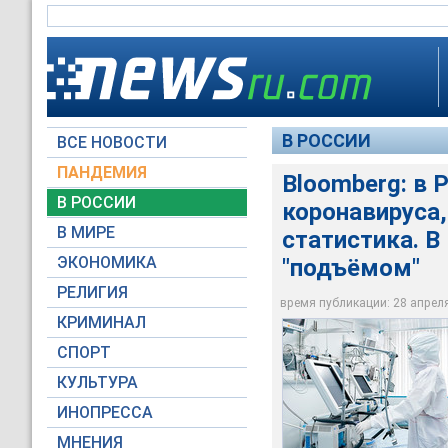
В РОССИИ
ВСЕ НОВОСТИ
ПАНДЕМИЯ
Bloomberg: в 
Судя же по официал
В РОССИИ
коронавируса
В России началась 
удивительным образ
В России началась 
данные неофициаль
сутки, тогда как в 
В МИРЕ
статистика. 
отрицает
по заражениями кор
инфицированных
ЭКОНОМИКА
"подъёмом"
Пресс-служба Мэра 
Пресс-служба Мэра 
Пресс-служба Мэра 
РЕЛИГИЯ
время публикации: 28 апреля 
КРИМИНАЛ
СПОРТ
КУЛЬТУРА
ИНОПРЕССА
МНЕНИЯ