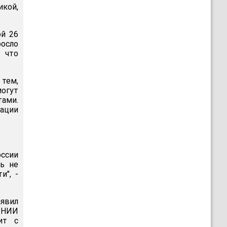
икой,
ой 26
росло
- что
 тем,
огут
ами.
ации
оссии
ть не
и", -
аявил
 НИИ
ит с