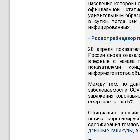
население которой б
официальной стати
удивительным образо
в сутки, тогда как
инфицированных.
-
Роспотребнадзор п
28 апреля показате
России снова оказал
впервые с начала 
показателями кон
информагентства объя
Между тем, по да
заболеваемости COV
заражения коронави
смертность - на 5%.
Официально россий
новых коронавирус
сдерживания темпов 
длинные каникулы
, 