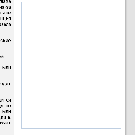
лава
из-за
льше
енция
азала
ские
й.
 млн
одят
дится
дя по
1 млн
ции в
лучат