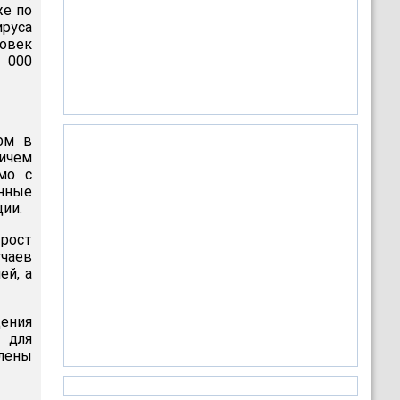
же по
руса
ловек
 000
ом в
ричем
мо с
нные
ции.
рост
чаев
ей, а
ения
 для
влены