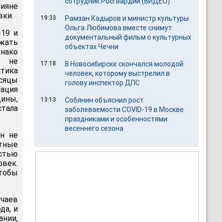
сотрудник Росгвардии (ВИДЕО)
сияне
вки.
19:33
Рамзан Кадыров и министр культуры
Ольга Любимова вместе снимут
-19 и
документальный фильм о культурных
ржать
объектах Чечни
днако
х не
17:18
В Новосибирске скончался молодой
ктика
человек, которому выстрелил в
сяцы
голову инспектор ДПС
ация
цины,
13:13
Собянин объяснил рост
стала
заболеваемости COVID-19 в Москве
праздниками и особенностями
весеннего сезона
ян не
тные
стью
овек.
тобы
чаев
да, и
нии,