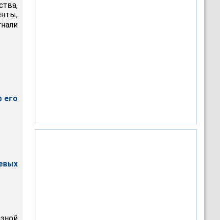
ства,
нты,
гнали
р его
евых
зной