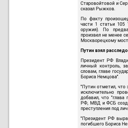
Старовойтовой и Сер
сказал Рыжков.
По факту произоше
части 1 статьи 105
оружия). По предв
произвел не менее с
Москворецкому мост
Путин взял расследо
Президент РФ Влади
личный контроль, з
словам, главе госуд
Бориса Немцова".
"Путин отметил, что
исключительно пров
добавил, что "глава
РФ, МВД и ФСБ созда
преступления под ли
"Президент РФ выра
погибшего Бориса Нем