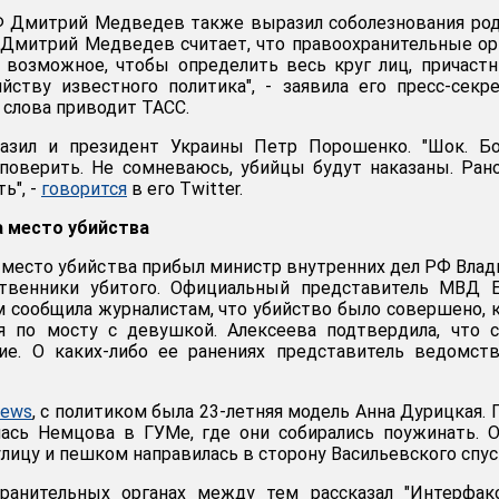
 Дмитрий Медведев также выразил соболезнования ро
"Дмитрий Медведев считает, что правоохранительные о
 возможное, чтобы определить весь круг лиц, причаст
ству известного политика", - заявила его пресс-секр
 слова приводит ТАСС.
азил и президент Украины Петр Порошенко. "Шок. Бо
 поверить. Не сомневаюсь, убийцы будут наказаны. Ран
ь", -
говорится
в его Twitter.
а место убийства
а место убийства прибыл министр внутренних дел РФ Вла
твенники убитого. Официальный представитель МВД Е
 сообщила журналистам, что убийство было совершено, 
я по мосту с девушкой. Алексеева подтвердила, что 
ие. О каких-либо ее ранениях представитель ведомст
News
, с политиком была 23-летняя модель Анна Дурицкая. 
лась Немцова в ГУМе, где они собирались поужинать. 
улицу и пешком направилась в сторону Васильевского спус
ранительных органах между тем рассказал "Интерфакс