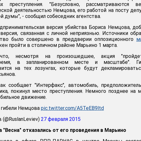
 преступления. "Безусловно, рассматриваются ве
еской деятельностью Немцова, его работой на посту деп
й думы", - сообщил собеседник агентства.
дпринимательская версия убийства Бориса Немцова, до
 версия, связанная с личной неприязнью. Источники обр
ство было совершено в преддверии оппозиционного
м
жен пройти в столичном районе Марьино 1 марта.
 что, несмотря на произошедшее, акция "пройд
время, в запланированном месте и масштабе". Ги
зится на тех лозунгах, которые будут декламировать
сьянов.
как сообщает "Интерфакс", автомобиль, предположител
ика, покинул место преступления. Немного позднее на 
бильное движение.
 гибели Немцова
pic.twitter.com/A5TeEB9ltd
 (@RuslanLeviev)
27 февраля 2015
"Весна" отказались от его проведения в Марьино