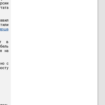
рсии
утата
бавил
атили
арша
ет в
бель
ся на
ьно с
мосту