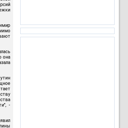
ерсий
лежки
имир
мимо
ивают
илась
о она
азала
Путин
щное
итает
дству
йства
и", -
явил
лины