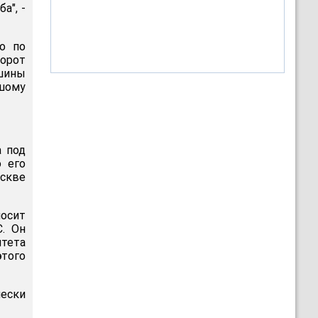
а", -
о по
борот
шины
ьшому
а под
о его
оскве
носит
С. Он
итета
этого
чески