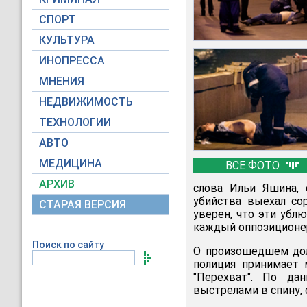
СПОРТ
КУЛЬТУРА
ИНОПРЕССА
МНЕНИЯ
НЕДВИЖИМОСТЬ
ТЕХНОЛОГИИ
АВТО
МЕДИЦИНА
ВСЕ ФОТО
АРХИВ
слова Ильи Яшина,
убийства выехал со
СТАРАЯ ВЕРСИЯ
уверен, что эти ублю
каждый оппозиционер
Поиск по сайту
О произошедшем дол
полиция принимает 
"Перехват". По да
выстрелами в спину, 