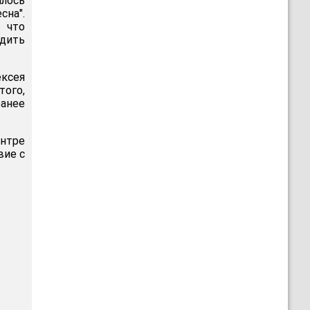
лось
на".
, что
одить
ксея
того,
анее
ентре
вие с