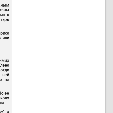
дным
рганы
ных к
етарь
риса
о или
димир
лена
когда
с ней
ва не
По ее
Около
ка.
у" о