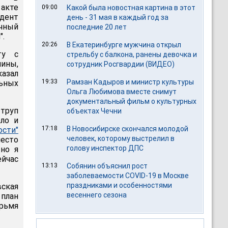
акте
09:00
Какой была новостная картина в этот
идент
день - 31 мая в каждый год за
чный
последние 20 лет
".
20:26
В Екатеринбурге мужчина открыл
ту с
стрельбу с балкона, ранены девочка и
ины,
сотрудник Росгвардии (ВИДЕО)
казал
19:33
Рамзан Кадыров и министр культуры
ьных
Ольга Любимова вместе снимут
документальный фильм о культурных
 труп
объектах Чечни
ло и
17:18
В Новосибирске скончался молодой
ости"
человек, которому выстрелил в
место
голову инспектор ДПС
 но я
ейчас
13:13
Собянин объяснил рост
заболеваемости COVID-19 в Москве
праздниками и особенностями
ская
весеннего сезона
план
рьмя