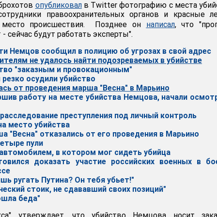
брохотов
опубликовал
в Twitter фотографию с места убий
отрудники правоохранительных органов и красные ле
 место происшествия. Позднее он
написал
, что "про
 - сейчас будут работать эксперты".
ти Немцов сообщил в полицию об угрозах в свой адрес
нителям не удалось найти подозреваемых в убийстве
ство "заказным и провокационным"
 резко осудили убийство
ась от проведения марша "Весна" в Марьино
ршив работу на месте убийства Немцова, начали осмот
 расследование преступления под личный контроль
на место убийства
а "Весна" отказались от его проведения в Марьино
четыре пули
 автомобилем, в котором мог сидеть убийца
товился доказать участие российских военных в бо
ссе
шь ругать Путина? Он тебя убьет!"
ческий стоик, не сдававший своих позиций"
ошла беда"
кса" утверждает, что убийство Немцова носит зака