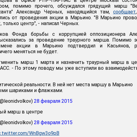
мцова в офисе РПР-ПАРНАС в центре Москвы состоя
ром, помимо прочего, обсуждался грядущий марш "Вес
санта" Александр Черных, находящийся там,
сообщает
лись от проведения акции в Марьино. "В Марьино пров
 только центр", - написал Черных.
иков Фонда борьбы с коррупцией оппозиционера Але
ысказались за проведение траурного марша. Помимо э
мене акции в Марьино подтвердил и Касьянов, р
чего меняться не будет.
тменить марш 1 марта и назначить траурный марш в ц
ТАСС. - По этому поводу мы уже вступили во взаимодейст
тической реальности. В ней нет места маршу в Марьино
ными шариками и флажками.
(@leonidvolkov)
28 февраля 2015
ный марш в центре
(@leonidvolkov)
28 февраля 2015
c.twitter.com/WnBgw3o9pB