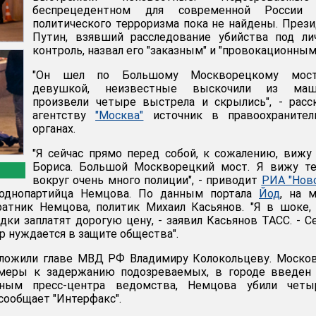
беспрецедентном для современной России 
политического терроризма пока не найдены. През
Путин, взявший расследование убийства под ли
контроль, назвал его "заказным" и "провокационным
"Он шел по Большому Москворецкому мос
девушкой, неизвестные выскочили из маш
произвели четыре выстрела и скрылись", - расс
агентству
"Москва"
источник в правоохранител
органах.
"Я сейчас прямо перед собой, к сожалению, вижу
Бориса. Большой Москворецкий мост. Я вижу те
вокруг очень много полиции", - приводит
РИА "Нов
 однопартийца Немцова. По данным портала
Йод
, на 
ратник Немцова, политик Михаил Касьянов. "Я в шоке,
дки заплатят дорогую цену, - заявил Касьянов ТАСС. - С
 нуждается в защите общества".
ожили главе МВД РФ Владимиру Колокольцеву. Москов
меры к задержанию подозреваемых, в городе введен 
нным пресс-центра ведомства, Немцова убили четы
сообщает "Интерфакс".