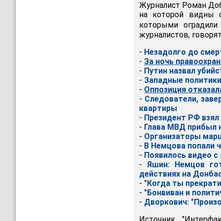
Журналист Роман До
на которой видны с
которыми оградили
журналистов, говорят
-
Незадолго до смер
-
За ночь правоохра
-
Путин назвал убий
-
Западные политики
-
Оппозиция отказал
-
Следователи, заве
квартиры
-
Президент РФ взял
-
Глава МВД прибыл 
-
Организаторы марш
-
В Немцова попали 
-
Появилось видео с
-
Яшин: Немцов го
действиях на Донба
-
"Когда ты прекрати
-
"Бонвиван и полити
-
Дворкович: "Произ
Источник "Интерфа