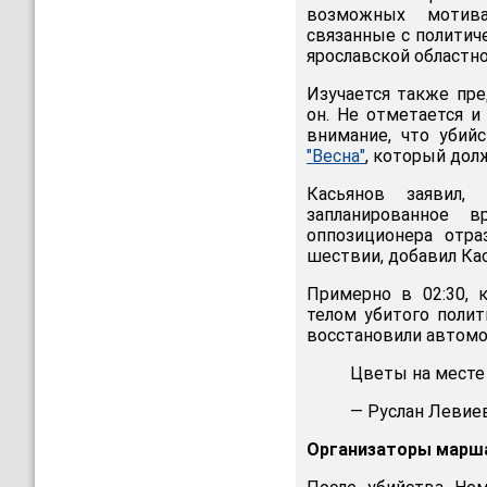
возможных мотивах
связанные с политич
ярославской областно
Изучается также пре
он. Не отметается и
внимание, что убий
"Весна"
, который дол
Касьянов заявил,
запланированное 
оппозиционера отра
шествии, добавил Ка
Примерно в 02:30, 
телом убитого полит
восстановили автомо
Цветы на месте
— Руслан Левиев
Организаторы марша 