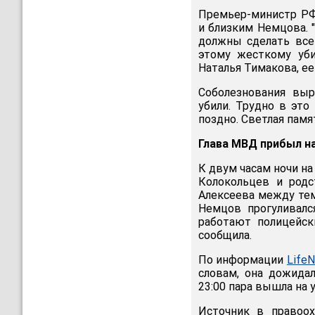
Премьер-министр РФ
и близким Немцова. 
должны сделать все
этому жесткому убий
Наталья Тимакова, ее
Соболезнования выр
убили. Трудно в это
поздно. Светлая памят
Глава МВД прибыл н
К двум часам ночи н
Колокольцев и родс
Алексеева между тем
Немцов прогуливалс
работают полицейск
сообщила.
По информации
Life
словам, она дожида
23:00 пара вышла на 
Источник в правоох