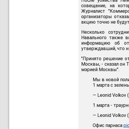
После убийства Не
совещание, на кото
Журналист "Коммер
организаторы отказа
акцию точно не будут,
Несколько сотрудн
Навального также в
информацию об от
утверждавший, что ни
"Принято решение о
Москвы, - сказал он 
мэрией Москвы".
Мы в новой поли
1 марта с зеле
— Leonid Volkov 
1 марта - траур
— Leonid Volkov 
Офис парнаса
pi