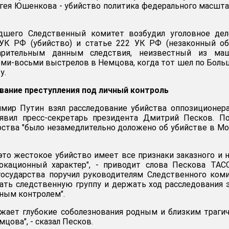
гея Юшенкова - убийство политика федерального масштаб
дшего Следственный комитет возбудил уголовное дел
 УК РФ (убийство) и статье 222 УК РФ (незаконный о
арительным данным следствия, неизвестный из ма
еми-восьми выстрелов в Немцова, когда тот шел по Бол
у.
вание преступления под личный контроль
мир Путин взял расследование убийства оппозиционер
аявил пресс-секретарь президента Дмитрий Песков. П
арства "было незамедлительно доложено об убийстве в М
 это жестокое убийство имеет все признаки заказного и 
окационный характер", - приводит слова Пескова ТАС
 государства поручил руководителям Следственного ком
ть следственную группу и держать ход расследования 
чным контролем".
жает глубокие соболезнования родным и близким траги
цова", - сказал Песков.