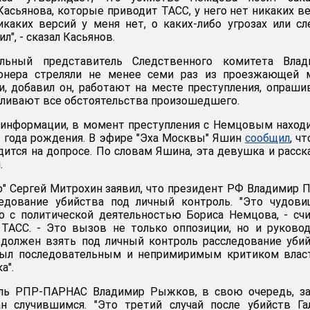
Касьянова, которые приводит ТАСС, у него нет никаких в
икаких версий у меня нет, о каких-либо угрозах или с
", - сказал Касьянов.
льный представитель Следственного комитета Влад
ионера стреляли не менее семи раз из проезжающей 
, добавил он, работают на месте преступления, опраш
вливают все обстоятельства произошедшего.
 информации, в момент преступления с Немцовым наход
 года рождения. В эфире "Эха Москвы" Яшин
сообщил
, чт
дится на допросе. По словам Яшина, эта девушка и расск
.
о" Сергей Митрохин заявил, что президент РФ Владимир 
едование убийства под личный контроль. "Это чудови
о с политической деятельностью Бориса Немцова, - сч
 ТАСС. - Это вызов не только оппозиции, но и руково
 должен взять под личный контроль расследование уби
был последовательным и непримиримым критиком власт
а".
ль РПР-ПАРНАС Владимир Рыжков, в свою очередь, за
н случившимся. "Это третий случай после убийств Га