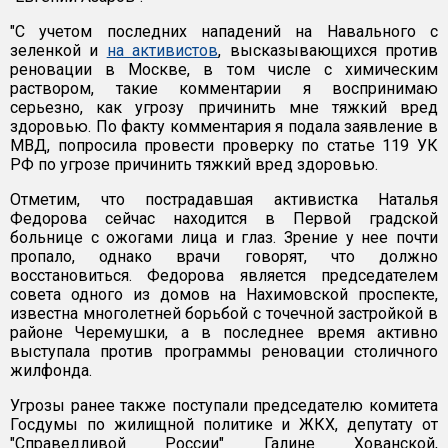
"С учетом последних нападений на Навального с
зеленкой и
на активистов
, высказывающихся против
реновации в Москве, в том числе с химическим
раствором, такие комментарии я воспринимаю
серьезно, как угрозу причинить мне тяжкий вред
здоровью. По факту комментария я подала заявление в
МВД, попросила провести проверку по статье 119 УК
РФ по угрозе причинить тяжкий вред здоровью.
Отметим, что пострадавшая активистка Наталья
Федорова сейчас находится в Первой градской
больнице с ожогами лица и глаз. Зрение у нее почти
пропало, однако врачи говорят, что должно
восстановиться. Федорова является председателем
совета одного из домов на Нахимовской проспекте,
известна многолетней борьбой с точечной застройкой в
районе Черемушки, а в последнее время активно
выступала против программы реновации столичного
жилфонда.
Угрозы ранее также поступали председателю комитета
Госдумы по жилищной политике и ЖКХ, депутату от
"Справедливой России" Галине Хованской,