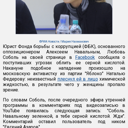
©РИА Новости / Мария Нахманович
Юрист Фонда борьбы с коррупцией (ФБК), основанного
оппозиционером Алексеем Навальным, Любовь
Соболь на своей странице в
Facebook
сообщила о
поступивших угрозах облить ее серной кислотой.
Накануне подобное нападение произошло на
московскую активистку из партии "Яблоко" Наталью
Федерову: неизвестный
плеснул ей в лицо
химической
жидкостью, в результате чего у женщины пропало
зрение.
По словам Соболь, после очередного эфира утренней
программы в комментариях под видеозаписью в
YouTube появилась следующая запись: "Соболь.
Навальному зеленкой, а тебе серной кислотой. Жди".
Комментарий оставил пользователь под ником
"Евгений Азаров".