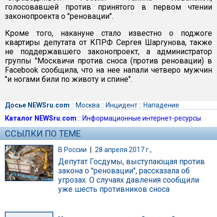
голосовавшей против принятого в первом чтении
законопроекта о "реновации".
Кроме того, накануне стало известно о поджоге
квартиры депутата от КПРФ Сергея Шаргунова, также
не поддержавшего законопроект, а администратор
группы "Москвичи против сноса (против реновации) в
Facebook сообщила, что на нее напали четверо мужчин
"и ногами били по животу и спине".
Досье NEWSru.com
::
Москва
::
Инцидент
::
Нападение
Каталог NEWSru.com
::
Информационные интернет-ресурсы
ССЫЛКИ ПО ТЕМЕ
В России
|
28 апреля 2017 г.,
Депутат Госдумы, выступающая против
закона о "реновации", рассказала об
угрозах. О случаях давления сообщили
уже шесть противников сноса