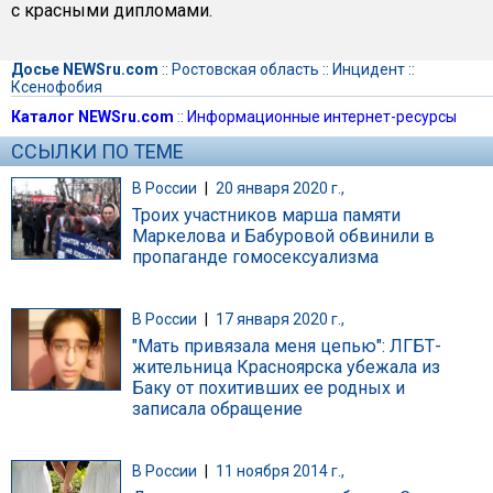
с красными дипломами.
Досье NEWSru.com
::
Ростовская область
::
Инцидент
::
Ксенофобия
Каталог NEWSru.com
::
Информационные интернет-ресурсы
ССЫЛКИ ПО ТЕМЕ
В России
|
20 января 2020 г.,
Троих участников марша памяти
Маркелова и Бабуровой обвинили в
пропаганде гомосексуализма
В России
|
17 января 2020 г.,
"Мать привязала меня цепью": ЛГБТ-
жительница Красноярска убежала из
Баку от похитивших ее родных и
записала обращение
В России
|
11 ноября 2014 г.,