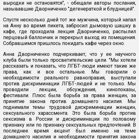
выродки не остановятся", - обещали авторы послания,
называвшие Дворниченко "дегенераткой и блудницей".
Спустя несколько дней тот же мужчина, который напал
на Анну во время пикета, забросил дымовую шашку в
кафе, где проходила лекция Дворниченко, распылил
перцовый баллончик и перекрыл выход из помещения.
Собравшимся пришлось покидать кафе через окно.
Анна Дворниченко подчеркивает, что у ее научного
клуба были только просветительские цели. "Мы хотели
рассказать и показать, что ЛГБТ-люди имеют такие же
права, как и все остальные. Мы говорили о
необходимости реального равноправия, выступали
против дискриминации ЛГБТ-людей и не только. Мы
проводили лекции, обсуждения, кинопоказы,
фестивали. Плюс была борьба за права женщин, за
принятие закона против домашнего насилия. Мы
поднимали темы трудовой дискриминации женщин,
сексуального харассмента. Это была борьба против
сексизма в России и дискриминации по половому
признаку или по признаку сексуальных предпочтений. В
последнее время акцент был именно на теме
домашнего насилия и необходимости принятия закона