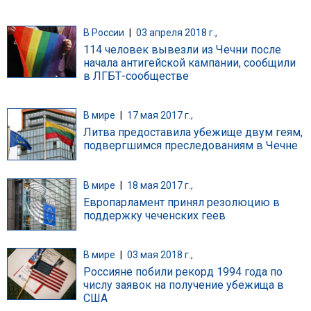
В России
|
03 апреля 2018 г.,
114 человек вывезли из Чечни после
начала антигейской кампании, сообщили
в ЛГБТ-сообществе
В мире
|
17 мая 2017 г.,
Литва предоставила убежище двум геям,
подвергшимся преследованиям в Чечне
В мире
|
18 мая 2017 г.,
Европарламент принял резолюцию в
поддержку чеченских геев
В мире
|
03 мая 2018 г.,
Россияне побили рекорд 1994 года по
числу заявок на получение убежища в
США