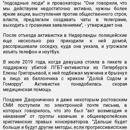
"подсадные люди" и провокаторы. "Они говорили, что
мы действуем недостаточно активно, нужны более
яркие акции, выступления против общественного строя,
власти, предлагали создавать чаты в телеграме,
выходить с громкими заявлениями", - утверждает она.
После отъезда активистки в Нидерланды полицейские
еще несколько раз приходили к ней домой,
расспрашивали соседку, куда она уехала, и угрожали
изъять телефон и ноутбук.
В июле 2019 года, когда девушка стояла в пикете в
поддержку убитой ЛГБТ-активистки из Петербурга
Елены Григорьевой, к ней подбежал мужчина и брызнул
в лицо из баллончика с криком "Долой Содом и
Гоморру". Активистке понадобилась скорая
медицинская помощь.
Позднее Дворниченко и даже некоторым ростовским
СМИ поступили по электронной почте письма, в
которых говорилось, что это был "акт возмездия и
наказания" от группы казачьих и общеевропейских
христианских правых консерваторов. "Дальше будет
больше и будут другие методы, если прогрессивистские