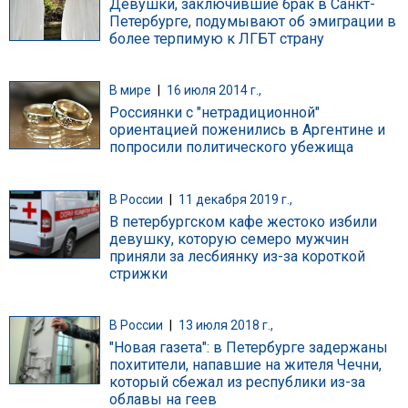
Девушки, заключившие брак в Санкт-
Петербурге, подумывают об эмиграции в
более терпимую к ЛГБТ страну
В мире
|
16 июля 2014 г.,
Россиянки с "нетрадиционной"
ориентацией поженились в Аргентине и
попросили политического убежища
В России
|
11 декабря 2019 г.,
В петербургском кафе жестоко избили
девушку, которую семеро мужчин
приняли за лесбиянку из-за короткой
стрижки
В России
|
13 июля 2018 г.,
"Новая газета": в Петербурге задержаны
похитители, напавшие на жителя Чечни,
который сбежал из республики из-за
облавы на геев