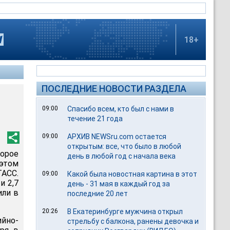
18+
ПОСЛЕДНИЕ НОВОСТИ РАЗДЕЛА
09:00
Спасибо всем, кто был с нами в
течение 21 года
09:00
АРХИВ NEWSru.com остается
открытым: все, что было в любой
орое
день в любой год с начала века
 этом
ТАСС.
09:00
Какой была новостная картина в этот
и 2,7
день - 31 мая в каждый год за
или в
последние 20 лет
20:26
В Екатеринбурге мужчина открыл
йно-
стрельбу с балкона, ранены девочка и