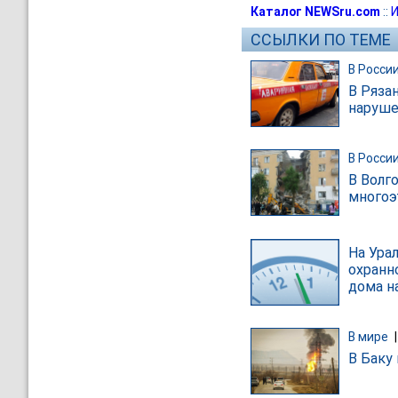
Каталог NEWSru.com
::
И
ССЫЛКИ ПО ТЕМЕ
В Росси
В Ряза
наруше
В Росси
В Волг
многоэ
На Ура
охранно
дома н
В мире
В Баку