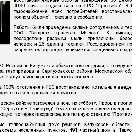
восстановительные работы завершены. 30 декаб
00:40 начата подача газа на ГРС "Протвино". В 
газоснабжение всех потребителей восстановле
полном объеме", - сказано в сообщении.
Работы были проведены силами сотрудников и те
ООО "Газпром трансгаз Москва". К ликвид
последствий разрыва были привлечены боле
человек и 26 единиц техники. Расследованием п
разрыва газопровода занимается специально созд
ЧС России по Калужской области подтвердили, что наруш
ва газопровода в Серпуховском районе Московской об
ие в двух районах региона восстановлено.
на 100%, отопление и ГВС восстановлено, котельные введ
ворится в пресс-релизе ведомства.
овском районе загорелся в ночь на субботу. Прорыв прои
 "Серпухов - Ленинград". Была сокращена подача газа для 
ающих газ через газораспределительную станцию "Протвин
ие теплоснабжения двух районов Калужской области.
восемь населенных пунктов, 491 частный дом в Тарус