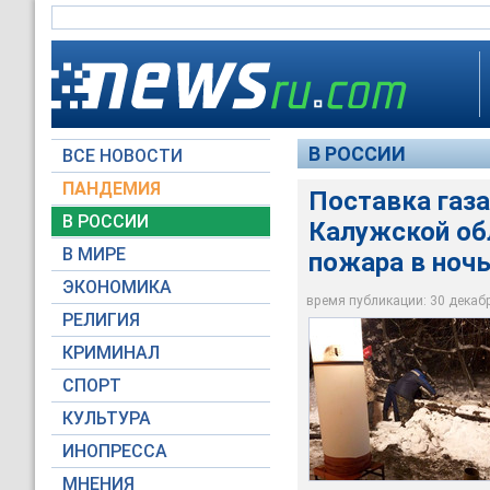
В РОССИИ
ВСЕ НОВОСТИ
ПАНДЕМИЯ
Поставка газ
В РОССИИ
Калужской обл
Газопровод в Серпу
Поставки газа потр
на 12 км газопровод
В МИРЕ
пожара в ночь
после утечки и пожа
потребителей, полу
ЭКОНОМИКА
время публикации: 30 декабря
Главное управление
Главное управление
РЕЛИГИЯ
КРИМИНАЛ
СПОРТ
КУЛЬТУРА
ИНОПРЕССА
МНЕНИЯ