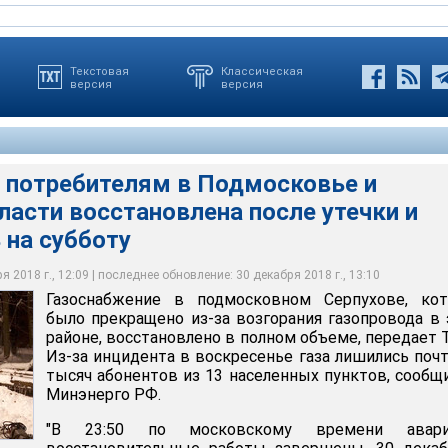
Текстовая
Классическая
версия
версия
а потребителям в Подмосковье и
асти восстановлена после утечки и
ховском районе загорелся в ночь на субботу. Прорыв произошел
ебителям в Подмосковье и Калужской области восстановлена
а "Серпухов - Ленинград". Была сокращена подача газа для части
 на субботу
ра в ночь на субботу
чающих газ через газораспределительную станцию "Протвино"
 2018 г., 12:09 | последнее обновление: 30 декабря 2018 г., 13:10
 МЧС России по Калужской области
 МЧС России по Московской области
Газоснабжение в подмосковном Серпухове, кот
было прекращено из-за возгорания газопровода в
районе, восстановлено в полном объеме, передает 
Из-за инцидента в воскресенье газа лишились почт
тысяч абонентов из 13 населенных пунктов, сообщ
Минэнерго РФ.
"В 23:50 по московскому времени авари