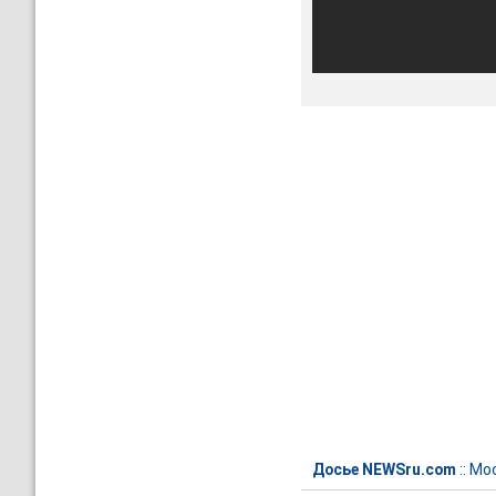
Досье NEWSru.com
::
Мос