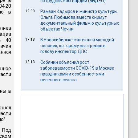
ря в
сотрудник Росгвардии (ВИДЕО)
04:20
но в
19:33
Рамзан Кадыров и министр культуры
Ольга Любимова вместе снимут
документальный фильм о культурных
хники
объектах Чечни
ации
е 40
17:18
В Новосибирске скончался молодой
ричин
человек, которому выстрелил в
анная
голову инспектор ДПС
13:13
Собянин объяснил рост
енное
заболеваемости COVID-19 в Москве
ласти
праздниками и особенностями
весеннего сезона
ены в
зошел
части
о".
 Под
ском