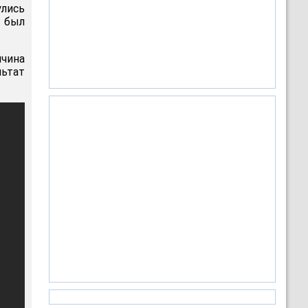
улись
 был
чина
льтат