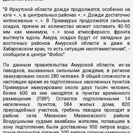
"В Иркутской области дожди продолжатся, особенно на
юге <...>, в центральных районах <...>. Дожди достаточно
интенсивные <...>. В Приамурье продолжатся сильные
осадки, причем их количество может составить 40-50
мм как минимум, <...> зона атмосферного фронта
вытянута вдоль Амура, осадки будут от западных до
восточных районов Амурской области и даже в
Хабаровском крае, то есть ситуация неоптимистичная", -
сообщили в центре "Фобос".
По данным правительства Амурской области, из-за
паводков, вызванных сильными дождями, в регионе
эвакуировано около 280 человек. В общей сложности в
настоящее время из подтопленных населенных пунктов
Приамурья эвакуировано около двух тысяч человек,
более 600 из них находятся в пунктах временного
размещения (ПВР). Остаются подтопленными 14
населенных пунктов, 584 жилых дома, 820
приусадебных участков, гребень паводка проходит в
районе села Мазаново Мазановского района.
Воздушными судами авиабазы жителям, попавшим в
зону подтопления, были доставлены 950 литров воды,
тонна продуктов питания, 200 литров горюче-смазочных