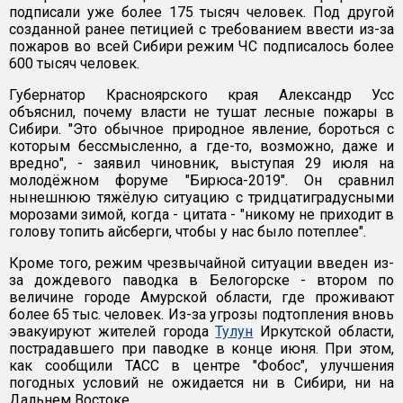
подписали уже более 175 тысяч человек. Под другой
созданной ранее петицией с требованием ввести из-за
пожаров во всей Сибири режим ЧС подписалось более
600 тысяч человек.
Губернатор Красноярского края Александр Усс
объяснил, почему власти не тушат лесные пожары в
Сибири. "Это обычное природное явление, бороться с
которым бессмысленно, а где-то, возможно, даже и
вредно", - заявил чиновник, выступая 29 июля на
молодёжном форуме "Бирюса-2019". Он сравнил
нынешнюю тяжёлую ситуацию с тридцатиградусными
морозами зимой, когда - цитата - "никому не приходит в
голову топить айсберги, чтобы у нас было потеплее".
Кроме того, режим чрезвычайной ситуации введен из-
за дождевого паводка в Белогорске - втором по
величине городе Амурской области, где проживают
более 65 тыс. человек. Из-за угрозы подтопления вновь
эвакуируют жителей города
Тулун
Иркутской области,
пострадавшего при паводке в конце июня. При этом,
как сообщили ТАСС в центре "Фобос", улучшения
погодных условий не ожидается ни в Сибири, ни на
Дальнем Востоке.