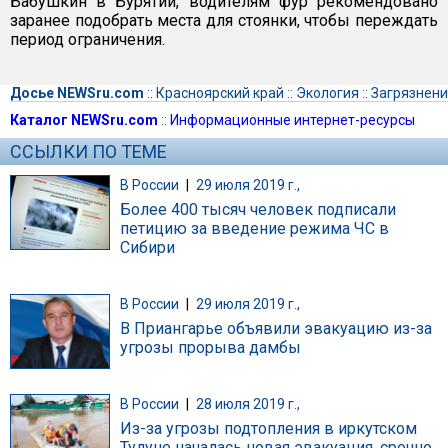
Бабушкин в Бурятии, водителям фур рекомендовано
заранее подобрать места для стоянки, чтобы переждать
период ограничения.
Досье NEWSru.com
::
Красноярский край
::
Экология
::
Загрязнен
Каталог NEWSru.com
::
Информационные интернет-ресурсы
ССЫЛКИ ПО ТЕМЕ
В России
|
29 июля 2019 г.,
Более 400 тысяч человек подписали
петицию за введение режима ЧС в
Сибири
В России
|
29 июля 2019 г.,
В Приангарье объявили эвакуацию из-за
угрозы прорыва дамбы
В России
|
28 июля 2019 г.,
Из-за угрозы подтопления в иркутском
Тулуне началась новая эвакуация, срочно