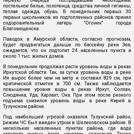
первую очередь пострадавшим необходимы
постельное белье, полотенца, средства личной гигиены,
теплая одежда, обувь. В понедельник первых 30
первых школьников из подтопленных районов принял
оздоровительный лагерь "Огонек" города
Благовещенска.
Паводок в Амурской области, согласно прогнозам,
будет продвигаться дальше по бассейну реки Зея,
ожидается, что он подтопит 24 населенных пункта и
около 1 тыс. жилых домов.
В понедельник продолжал расти уровень воды в реках
Иркутской области. Так, за сутки уровень воды в реке
Ия вырос более чем на метр и составил 829 см, при
критической отметке в 700 см. Также наблюдается
повышение уровня воды в реках Иркут, Солзан,
Слюдянка, Уда, Харлахт, Ока. При этом после резкого
подъема снизился уровень воды в реке Кирей в
Тулунском районе.
Под наибольшей угрозой оказался Тулунский район,
режим ЧС был введен утром в Шелеховском районе. В
нескольких населенных пунктах района, где вода
затопила жилые дома, началась эвакуация. Также