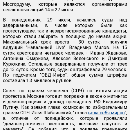
Мосгордуму, которые являются организаторами
незаконных акций 14 и 27 июля.
В понедельник, 29 июля, начались суды над
задержанными, в числе которых были как
протестующие, так и незарегистрированные кандидаты,
которых стали забирать в полицию до начала акции.
Максимальный срок ареста - 30 суток - получил
ведущий "Навальный Live" Владимир Милов. На 15
суток арестовали четырех человек - Ивана Жданова,
Антонина Омариева, Алексея Зеленского и Дмитрия
Курюкина. Остальные задержанные получили от трех
до 13 суток. Кроме того, суды оштрафовали 79 человек.
По подсчетам "ОВД-Инфо", общая сумма штрафов
составила 1,3 миллиона рублей.
Совет по правам человека (СПЧ) по итогам акции
протеста в Москве готовит поправки в закон о митингах
и демонстрациях и доклад президенту РФ Владимиру
Путину. Как заявил глава комиссии по избирательным
правам СПЧ Илья Шаблинский, "толпа
вела себя мирно
",
в отличие от полицейских, которые проявляли
"демонстративную жестокость, желание напугать и
наказать". Он добавил, что в докладе президенту