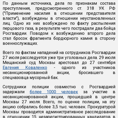
По данным источника, дела по признакам состава
преступления, предусмотренного ст. 318 УК РФ
("Применение насилия в отношении представителя
власти"), возбуждены в отношении неустановленных
лиц. Одно из них возбуждено по факту распыления
перцового газа, в результате чего пострадали два бойца
Росгвардии. Поводом к возбуждению второго дела
стал бросок фрагмента бордюрного камня в сторону
военнослужащих.
Всего по фактам нападений на сотрудников Росгвардии
27 июля расследуется уже три уголовных дела. 29 июля
Мещанский суд Москвы арестовал до 27 сентября
Евгения Коваленко
- одного из участников
несанкционированной акции, бросившего в
спецназовца мусорный бак.
Сотрудники полиции совместно с Росгвардией
задержали
более 1000 человек
за участие в
несанкционированной акции, прошедшей в центре
Москвы 27 июля. Всего, по оценке полиции, на эту
акцию собрались более 3,5 тыс. человек. Прокуратурой
Москвы проводится административное расследование
в отношении 15 незарегистрированных кандидатов в