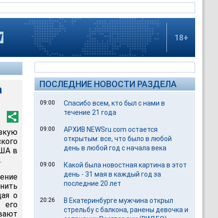
18+
ПОСЛЕДНИЕ НОВОСТИ РАЗДЕЛА
а
09:00
Спасибо всем, кто был с нами в
течение 21 года
09:00
АРХИВ NEWSru.com остается
зкую
открытым: все, что было в любой
кого
день в любой год с начала века
США в
.
09:00
Какой была новостная картина в этот
день - 31 мая в каждый год за
ение
последние 20 лет
енить
дая о
20:26
В Екатеринбурге мужчина открыл
 его
стрельбу с балкона, ранены девочка и
ывают