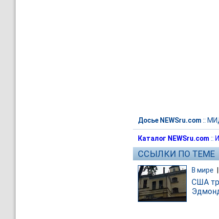
Досье NEWSru.com
::
МИ
Каталог NEWSru.com
::
И
ССЫЛКИ ПО ТЕМЕ
В мире
США тр
Эдмонд