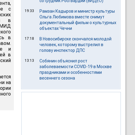
сотрудник Росгвардии (ВИДЕО)
нта,
пе с
19:33
Рамзан Кадыров и министр культуры
ских
Ольга Любимова вместе снимут
ся в
документальный фильм о культурных
и МИД
объектах Чечни
кого
сь в
17:18
В Новосибирске скончался молодой
авом.
человек, которому выстрелил в
ые и
голову инспектор ДПС
ей в
йский
13:13
Собянин объяснил рост
заболеваемости COVID-19 в Москве
праздниками и особенностями
ается
весеннего сезона
ни на
тории
ного