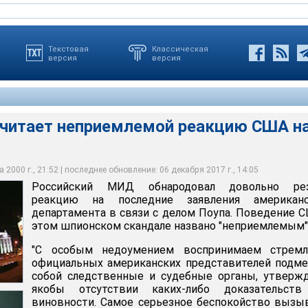
Текстовая
Классическая
версия
версия
читает неприемлемой реакцию США н
народовал довольно резкую реакцию на последние заявления
нием воспринимаем стремление официальных американских
еспокойство вызывают также намеки, прозвучавшие из
т ни на какие послабления в отношении осужденных по
ртамента в связи с делом Поупа. Поведение США в этом
менить собой следственные и судебные органы, утверждая о
тносительно некой увязки вопроса о Поупе с перспективой
на территории США вне зависимости от состояния их здоровья,
е названо "неприемлемым"
аких-либо доказательств его виновности"
-американских торгово-экономических связей"
о иного подхода от других стран"
 2000 г., 21:52 | последнее обновление: 06 декабря 2017 г., 14:05
Российский МИД обнародовал довольно ре
реакцию на последние заявления американс
департамента в связи с делом Поупа. Поведение 
этом шпионском скандале названо "неприемлемым"
"С особым недоумением воспринимаем стремл
официальных американских представителей подм
собой следственные и судебные органы, утверж
якобы отсутствии каких-либо доказательств
виновности. Самое серьезное беспокойство выз