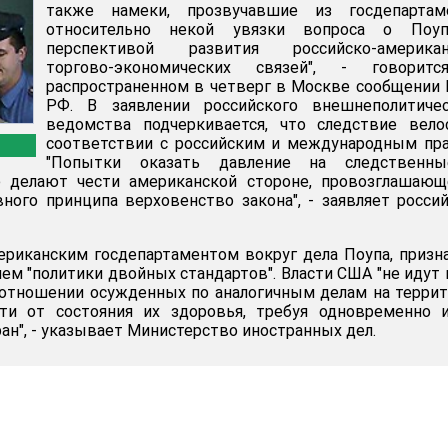
также намеки, прозвучавшие из госдепартаме
относительно некой увязки вопроса о Поу
перспективой развития российско-американ
торгово-экономических связей", - говорит
распространенном в четверг в Москве сообщени
РФ. В заявлении российского внешнеполитичес
ведомства подчеркивается, что следствие вело
соответствии с российским и международным пр
"Попытки оказать давление на следственн
 делают чести американской стороне, провозглашающ
вного принципа верховенство закона", - заявляет росси
ериканским госдепартаментом вокруг дела Поупа, призн
ем "политики двойных стандартов". Власти США "не идут 
 отношении осужденных по аналогичным делам на терри
и от состояния их здоровья, требуя одновременно и
ран", - указывает Министерство иностранных дел.