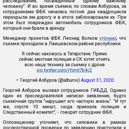
расследований, посвященный "одному важному
человеку". И во время съемки, по словам Албурова, за
сотрудниками ФБК началась погоня: два квадроцикла
перекрыли им дорогу и в итоге заблокировали их. При
этом был поврежден автомобиль сотрудников ФБК,
который они брали в аренду.
Менеджер проектов ФБК Леонид Волков
уточнил
, что
съемки проходили в Лаишевском районе республики.
Я сейчас нахожусь в Татарстане. Прямо
сейчас местная полиция и СК хотят отнять
всю нашу технику за съемку с дрона
pic.twitter.com/rYomt7b4c2
— Георгий Албуров (@alburov)
August 31, 2020
Георгий Албуров вызвал сотрудников ГИБДД. Однако
один из преследователей написал заявление, будто
съемочная группа "нарушает его частную жизнь". "И тут
же, спустя 10 минут, сюда приехала полиция и
Следственный комитет", - говорит сотрудник ФБК.
Оппозиционер уточняет, что силовики в рамках
доследственной проверки по заявлению приступили к