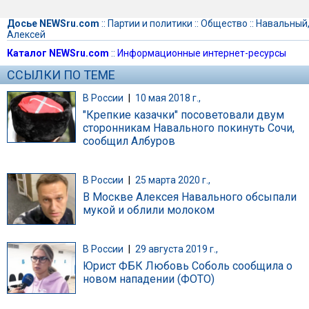
Досье NEWSru.com
::
Партии и политики
::
Общество
::
Навальный
Алексей
Каталог NEWSru.com
::
Информационные интернет-ресурсы
ССЫЛКИ ПО ТЕМЕ
В России
|
10 мая 2018 г.,
"Крепкие казачки" посоветовали двум
сторонникам Навального покинуть Сочи,
сообщил Албуров
В России
|
25 марта 2020 г.,
В Москве Алексея Навального обсыпали
мукой и облили молоком
В России
|
29 августа 2019 г.,
Юрист ФБК Любовь Соболь сообщила о
новом нападении (ФОТО)