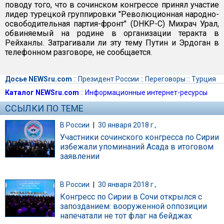
поводу того, что в сочинском конгрессе принял участие
лидер турецкой группировки "Революционная народно-
освободительная партия-фронт" (DHKP-C) Михрач Урал,
обвиняемый на родине в организации теракта в
Рейханлы. Затрагивали ли эту тему Путин и Эрдоган в
телефонном разговоре, не сообщается.
Досье NEWSru.com
::
Президент России
::
Переговоры
::
Турция
Каталог NEWSru.com
::
Информационные интернет-ресурсы
ССЫЛКИ ПО ТЕМЕ
В России
|
30 января 2018 г.,
Участники сочинского конгресса по Сирии
избежали упоминаний Асада в итоговом
заявлении
В России
|
30 января 2018 г.,
Конгресс по Сирии в Сочи открылся с
запозданием: вооруженной оппозиции
напечатали не тот флаг на бейджах