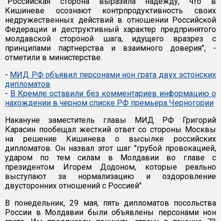
"Российская сторона выразила надежду, что в
Кишиневе осознают контрпродуктивность своих
недружественных действий в отношении Российской
Федерации и деструктивный характер предпринятого
молдавской стороной шага, идущего вразрез с
принципами партнерства и взаимного доверия", -
отметили в министерстве.
-
МИД РФ объявил персонами нон грата двух эстонских
дипломатов
-
В Кремле оставили без комментариев информацию о
нахождении в черном списке РФ премьера Черногории
Накануне заместитель главы МИД РФ Григорий
Карасин пообещал жесткий ответ со стороны Москвы
на решение Кишинева о высылке российских
дипломатов. Он назвал этот шаг "грубой провокацией,
ударом по тем силам в Молдавии во главе с
президентом Игорем Додоном, которые реально
выступают за нормализацию и оздоровление
двусторонних отношений с Россией".
В понедельник, 29 мая, пять дипломатов посольства
России в Молдавии были объявлены персонами нон