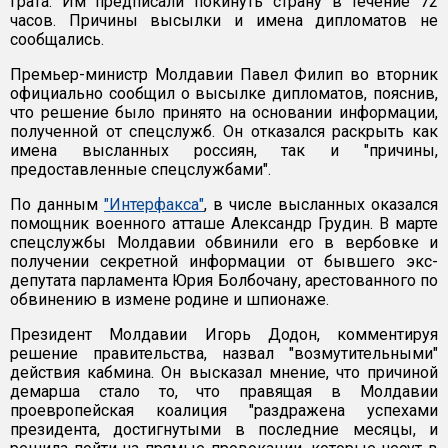
грата. Им предписали покинуть страну в течение 72
часов. Причины высылки и имена дипломатов не
сообщались.
Премьер-министр Молдавии Павел Филип во вторник
официально сообщил о высылке дипломатов, пояснив,
что решение было принято на основании информации,
полученной от спецслужб. Он отказался раскрыть как
имена высланных россиян, так и "причины,
предоставленные спецслужбами".
По данным
"Интерфакса"
, в числе высланных оказался
помощник военного атташе Александр Грудин. В марте
спецслужбы Молдавии обвинили его в вербовке и
получении секретной информации от бывшего экс-
депутата парламента Юрия Болбочану, арестованного по
обвинению в измене родине и шпионаже.
Президент Молдавии Игорь Додон, комментируя
решение правительства, назвал "возмутительными"
действия кабмина. Он высказал мнение, что причиной
демарша стало то, что правящая в Молдавии
проевропейская коалиция "раздражена успехами
президента, достигнутыми в последние месяцы, и