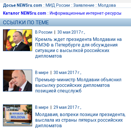
Досье NEWSru.com
::
МИД России
::
Заявление
::
Молдова
Каталог NEWSru.com
::
Информационные интернет-ресурсы
ССЫЛКИ ПО ТЕМЕ
В России
|
30 мая 2017 г.,
Кремль ждет президента Молдавии на
ПМЭФ в Петербурге для обсуждения
ситуации с высылкой российских
дипломатов
В мире
|
30 мая 2017 г.,
Премьер-министр Молдавии объяснил
высылку российских дипломатов
позицией спецслужб
В мире
|
29 мая 2017 г.,
Молдавия, вопреки позиции президента,
выслала из страны пятерых российских
дипломатов