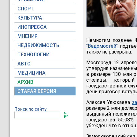
СПОРТ
КУЛЬТУРА
ИНОПРЕССА
МНЕНИЯ
Немногим позднее Ф
НЕДВИЖИМОСТЬ
"Ведомостей"
подтвер
также не раскрыла.
ТЕХНОЛОГИИ
Мосгорсуд 12 апрел
АВТО
утвердил назначенны
МЕДИЦИНА
в размере 130 млн р
столицы, которы
АРХИВ
государственной слу
СТАРАЯ ВЕРСИЯ
день приговор вступи
Алексея Улюкаева
з
размере 2 млн долла
Поиск по сайту
выданный положител
государства 50,08%
убежден, что в отно
Замоскворецкий суд