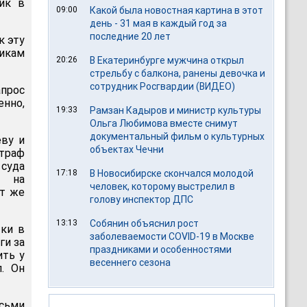
ник в
09:00
Какой была новостная картина в этот
день - 31 мая в каждый год за
последние 20 лет
к эту
икам
20:26
В Екатеринбурге мужчина открыл
стрельбу с балкона, ранены девочка и
сотрудник Росгвардии (ВИДЕО)
апрос
енно,
19:33
Рамзан Кадыров и министр культуры
Ольга Любимова вместе снимут
документальный фильм о культурных
еву и
объектах Чечни
штраф
 суда
17:18
В Новосибирске скончался молодой
и на
человек, которому выстрелил в
от же
голову инспектор ДПС
13:13
Собянин объяснил рост
тки в
заболеваемости COVID-19 в Москве
ги за
праздниками и особенностями
ить у
весеннего сезона
л. Он
сьми