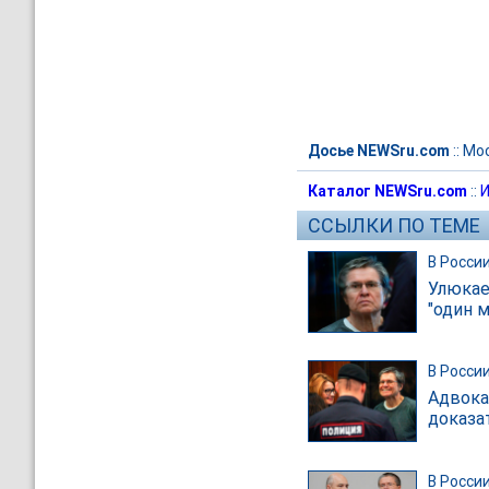
Досье NEWSru.com
::
Мо
Каталог NEWSru.com
::
И
ССЫЛКИ ПО ТЕМЕ
В Росси
Улюкае
"один 
В Росси
Адвока
доказа
В Росси