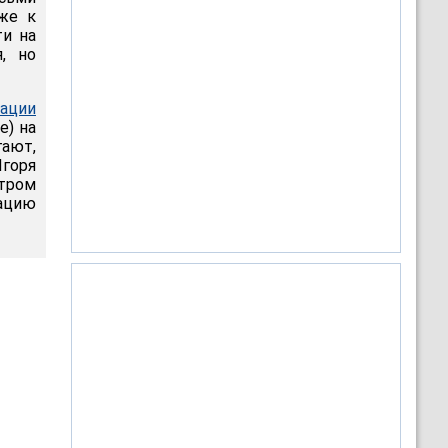
же к
ти на
, но
ации
е) на
гают,
Игоря
стром
ацию