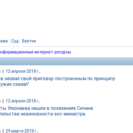
сква
::
Суд
::
Взятки
нформационные интернет-ресурсы
и
|
12 апреля 2018 г.,
в назвал свой приговор построенным по принципу
мужик сказал"
и
|
12 апреля 2018 г.,
ты Улюкаева нашли в показаниях Сечина
тельства невиновности экс-министра
и
|
29 марта 2018 г.,