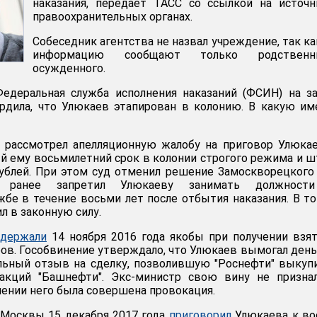
наказания, передает ТАСС со ссылкой на источ
правоохранительных органах.
Собеседник агентства не назвал учреждение, так ка
информацию сообщают только родственн
осужденного.
едеральная служба исполнения наказаний (ФСИН) на з
дила, что Улюкаев этапирован в колонию. В какую им
я рассмотрел апелляционную жалобу на приговор Улюка
й ему восьмилетний срок в колонии строгого режима и 
ублей. При этом суд отменил решение Замоскворецкого
й ранее запретил Улюкаеву занимать должност
жбе в течение восьми лет после отбытия наказания. В т
л в законную силу.
адержали
14 ноября 2016 года якобы при получении взя
ров. Гособвинение утверждало, что Улюкаев вымогал день
ьный отзыв на сделку, позволившую "Роснефти" выкуп
 акций "Башнефти". Экс-министр свою вину не призна
шении него была совершена провокация.
 Москвы 15 декабря 2017 года
приговорил
Улюкаева к во