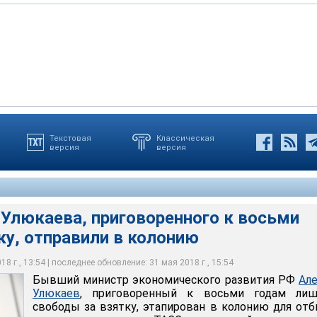
Текстовая
Классическая
версия
версия
ева, приговоренного к восьми годам за взятку, отправили в
лов Александр
 Улюкаева, приговоренного к восьми
ку, отправили в колонию
8 г., 13:54 | последнее обновление: 31 мая 2018 г., 15:54
Бывший министр экономического развития РФ
Ал
Улюкаев
, приговоренный к восьми годам лиш
свободы за взятку, этапирован в колонию для от