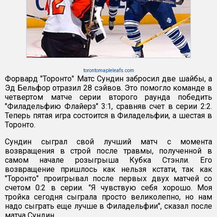
torontomapleleafs.com
Форвард "Торонто" Матс Сундин забросил две шайбы, а
Эд Бельфор отразил 28 сэйвов. Это помогло команде в
четвертом матче серии второго раунда победить
"Филадельфию Флайерз" 3:1, сравняв счет в серии 2:2.
Теперь пятая игра состоится в Филадельфии, а шестая в
Торонто.
Сундин сыграл свой лучший матч с момента
возвращения в строй после травмы, полученной в
самом начале розыгрыша Кубка Стэнли. Его
возвращение пришлось как нельзя кстати, так как
"Торонто" проигрывал после первых двух матчей со
счетом 0:2 в серии. "Я чувствую себя хорошо. Моя
тройка сегодня сыграла просто великолепно, но нам
надо сыграть еще лучше в Филадельфии", сказал после
матча Сундин.