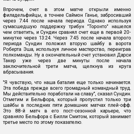
Впрочем, счет в этом матче открыли именно
филадельфийцы, а точнее Саймон Ганье, забросивший
через 7:44 после начала периода. Однако используя
сумасшедшую поддержку трибун "Торонто" нашелся
чем ответить, и Сундин сравнял счет еще в первой 20-
минутке через 13:24. Через 7:45 после начала второго
периода Сундин положил вторую шайбу в ворота
Роберта Эша, используя личное мастерство, переиграв
полкоманды. Ну а окончательный счет установил Дарси
Такер уже через две минуты после начала
заключительной трети матча, щелкнув из круга
вбрасывания.
"Я чувствую, что наша баталия еще только начинается.
Эта победа прежде всего громадный командный труд.
Мы действительно поработали на славу", сказал Сундин.
Отметим и Бельфора, который пропустил только три
шайбы в последних пяти домашних матчах плей-офф.
Это 88-й матч в его пост-сезонной карьере, что
сравняло Бельфора с Билли Смитом, который занимает
третье место по этому показателю.