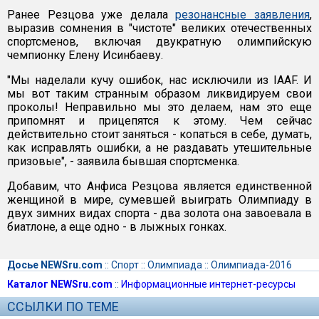
Ранее Резцова уже делала
резонансные заявления
,
выразив сомнения в "чистоте" великих отечественных
спортсменов, включая двукратную олимпийскую
чемпионку Елену Исинбаеву.
"Мы наделали кучу ошибок, нас исключили из IAAF. И
мы вот таким странным образом ликвидируем свои
проколы! Неправильно мы это делаем, нам это еще
припомнят и прицепятся к этому. Чем сейчас
действительно стоит заняться - копаться в себе, думать,
как исправлять ошибки, а не раздавать утешительные
призовые", - заявила бывшая спортсменка.
Добавим, что Анфиса Резцова является единственной
женщиной в мире, сумевшей выиграть Олимпиаду в
двух зимних видах спорта - два золота она завоевала в
биатлоне, а еще одно - в лыжных гонках.
Досье NEWSru.com
::
Спорт
::
Олимпиада
::
Олимпиада-2016
Каталог NEWSru.com
::
Информационные интернет-ресурсы
ССЫЛКИ ПО ТЕМЕ