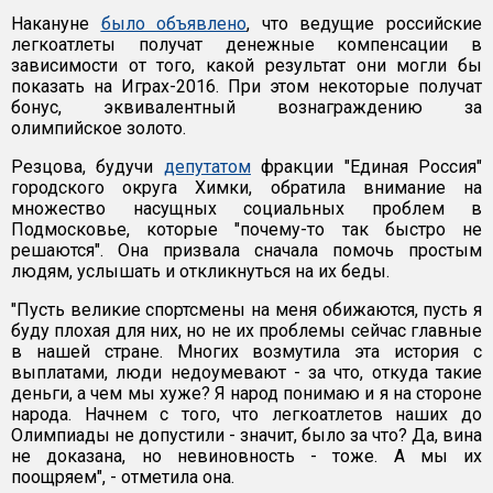
Накануне
было объявлено
, что ведущие российские
легкоатлеты получат денежные компенсации в
зависимости от того, какой результат они могли бы
показать на Играх-2016. При этом некоторые получат
бонус, эквивалентный вознаграждению за
олимпийское золото.
Резцова, будучи
депутатом
фракции "Единая Россия"
городского округа Химки, обратила внимание на
множество насущных социальных проблем в
Подмосковье, которые "почему-то так быстро не
решаются". Она призвала сначала помочь простым
людям, услышать и откликнуться на их беды.
"Пусть великие спортсмены на меня обижаются, пусть я
буду плохая для них, но не их проблемы сейчас главные
в нашей стране. Многих возмутила эта история с
выплатами, люди недоумевают - за что, откуда такие
деньги, а чем мы хуже? Я народ понимаю и я на стороне
народа. Начнем с того, что легкоатлетов наших до
Олимпиады не допустили - значит, было за что? Да, вина
не доказана, но невиновность - тоже. А мы их
поощряем", - отметила она.