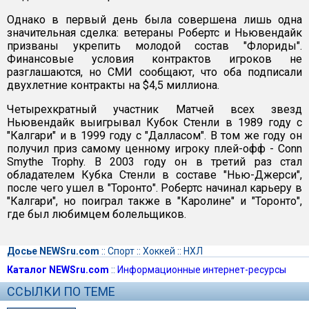
Однако в первый день была совершена лишь одна
значительная сделка: ветераны Робертс и Ньювендайк
призваны укрепить молодой состав "Флориды".
Финансовые условия контрактов игроков не
разглашаются, но СМИ сообщают, что оба подписали
двухлетние контракты на $4,5 миллиона.
Четырехкратный участник Матчей всех звезд
Ньювендайк выигрывал Кубок Стенли в 1989 году с
"Калгари" и в 1999 году с "Далласом". В том же году он
получил приз самому ценному игроку плей-офф - Conn
Smythe Trophy. В 2003 году он в третий раз стал
обладателем Кубка Стенли в составе "Нью-Джерси",
после чего ушел в "Торонто". Робертс начинал карьеру в
"Калгари", но поиграл также в "Каролине" и "Торонто",
где был любимцем болельщиков.
Досье NEWSru.com
::
Спорт
::
Хоккей
::
НХЛ
Каталог NEWSru.com
::
Информационные интернет-ресурсы
ССЫЛКИ ПО ТЕМЕ