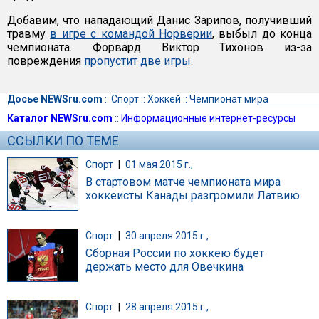
Добавим, что нападающий Данис Зарипов, получивший
травму
в игре с командой Норверии
, выбыл до конца
чемпионата. Форвард Виктор Тихонов из-за
повреждения
пропустит две игры
.
Досье NEWSru.com
::
Спорт
::
Хоккей
::
Чемпионат мира
Каталог NEWSru.com
::
Информационные интернет-ресурсы
ССЫЛКИ ПО ТЕМЕ
Спорт
|
01 мая 2015 г.,
В стартовом матче чемпионата мира
хоккеисты Канады разгромили Латвию
Спорт
|
30 апреля 2015 г.,
Сборная России по хоккею будет
держать место для Овечкина
Спорт
|
28 апреля 2015 г.,