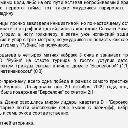
л мимо цели, либо на его пути вставал непробиваемый вр
ес первого тайма тот также умудрился парировать 
ладину.
нцы прочно завладели инициативой, но по-настоящему о
никать в штрафной гостей лишь в концовке. Сначала Ряз
 угодил в ногу голкиперу, а затем уже испанский защ
бил в упор с трех метров, но умудрился не попасть как сл
штурма у "Рубина" не получилось.
рдыева в четырех матчах набрала 3 очка и занимает т
. "Рубин" на старте турнира в гостях уступил датс
 а затем трижды сыграл вничью: дома с "Барселоной" (1:1
натинаикосом" (0:0).
о-прежнему всего одна победа в рамках самого прести
а Европы. Датирована она 20 октября 2009 года, ког
была повержена "Барселона" со счетом 2:1.
в Дании разошлись миром лидеры квартета D - "Барсело
 которые почти обеспечили себе выход в плей-офф, наб
ь и семь очков соответственно.
атчей вторника: