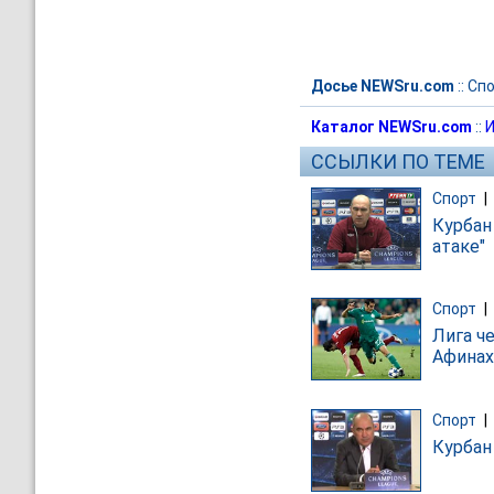
Досье NEWSru.com
::
Спо
Каталог NEWSru.com
::
И
ССЫЛКИ ПО ТЕМЕ
Спорт
|
Курбан
атаке"
Спорт
|
Лига ч
Афинах
Спорт
|
Курбан