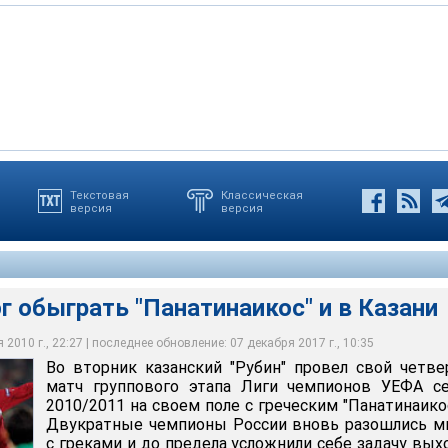
Текстовая
Классическая
версия
версия
грать "Панатинаикос" и в Казани
ог обыграть "Панатинаикос" и в Казани
2010 г., 22:27 | последнее обновление: 07 декабря 2017 г., 10:35
Во вторник казанский "Рубин" провел свой четв
матч группового этапа Лиги чемпионов УЕФА се
2010/2011 на своем поле с греческим "Панатинаико
Двукратные чемпионы России вновь разошлись м
с греками и до предела усложнили себе задачу вых