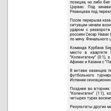
позиции, но либо би
Цорвас. Под занав
Рязанцева под перек
После перерыва каза
ситуации начали воз
ударом с разворота
россиян Сесар Навас 
по мячу. Финального 
Команда Курбана Бе
место в квартете D
"Копенгагену" (0:1),
Афинах и Казани с "Па
В активе казанцев п
футбольного турнир
Испании сенсационно 
Позднее во вторник 
"Копенгаген" (1:1),
четырех турах восем
Результаты других м