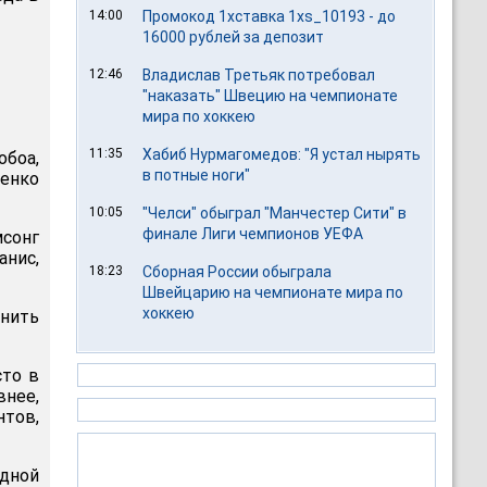
14:00
Промокод 1хставка 1xs_10193 - до
16000 рублей за депозит
12:46
Владислав Третьяк потребовал
"наказать" Швецию на чемпионате
мира по хоккею
11:35
Хабиб Нурмагомедов: "Я устал нырять
обоа,
в потные ноги"
ленко
10:05
"Челси" обыграл "Манчестер Сити" в
финале Лиги чемпионов УЕФА
мсонг
анис,
18:23
Сборная России обыграла
Швейцарию на чемпионате мира по
хоккею
нить
сто в
внее,
нтов,
одной