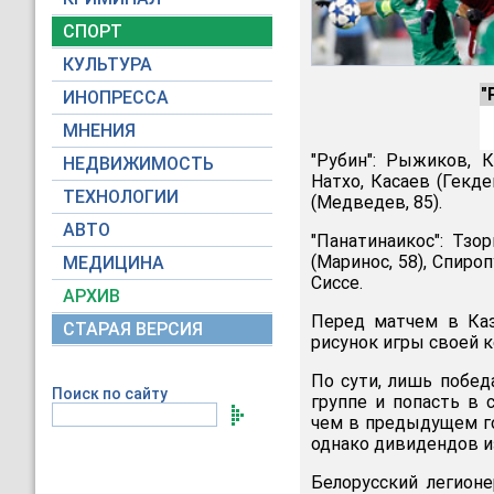
СПОРТ
КУЛЬТУРА
"
ИНОПРЕССА
МНЕНИЯ
"Рубин": Рыжиков, К
НЕДВИЖИМОСТЬ
Натхо, Касаев (Гекде
ТЕХНОЛОГИИ
(Медведев, 85).
АВТО
"Панатинаикос": Тзор
(Маринос, 58), Спироп
МЕДИЦИНА
Сиссе.
АРХИВ
Перед матчем в Каз
СТАРАЯ ВЕРСИЯ
рисунок игры своей 
По сути, лишь побед
Поиск по сайту
группе и попасть в 
чем в предыдущем го
однако дивидендов из
Белорусский легион