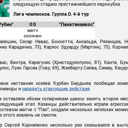
следующую стадию престижнейшего еврокубка.
Лига чемпионов. Группа D. 4-й тур
Рубин"
0:0
"Панатинаикос"
матч
окончен
алешин, Сесар Навас, Боккетти, Ансальди, Рязанцев, Н
низ Карадениз, 73), Карлос Эдуарду (Мартинс, 73), Корни
вас, Винтра, Карагунис (Христодулопулос, 81), Канте, Бу
улос, Луис Гарсиа (Гову, 69), Жилберту Силва, Симау, Кацур
ани наставник хозяев Курбан Бердыев пообещал изме
команды и
наладить атакующие действия
.
а оставляла обоим соперникам шансы занять второе ме
следующий этап. Казанцы действительно играли агресси
стевом матче с "Пао", создали несколько неплохих моме
 этого извлечь не смогли.
ер Сергей Корниленко несколько раз оказывался в выг