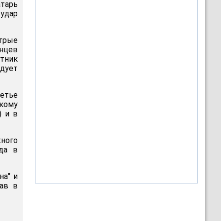
атарь
удар
стрые
анцев
итник
едует
ретье
кому
) и в
жного
да в
на" и
рав в