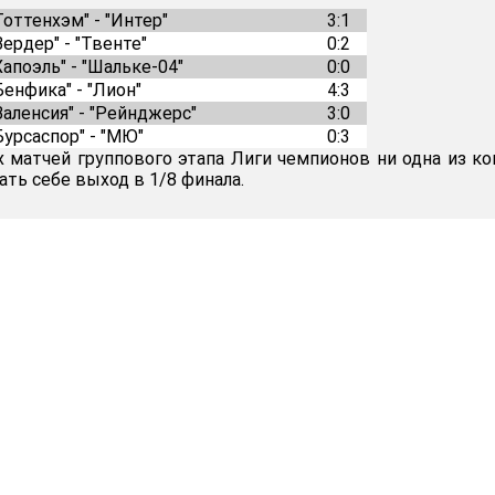
Тоттенхэм" - "Интер"
3:1
Вердер" - "Твенте"
0:2
Хапоэль" - "Шальке-04"
0:0
Бенфика" - "Лион"
4:3
Валенсия" - "Рейнджерс"
3:0
Бурсаспор" - "МЮ"
0:3
 матчей группового этапа Лиги чемпионов ни одна из к
ать себе выход в 1/8 финала.