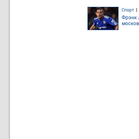
Спорт
|
Фрэнк 
москов