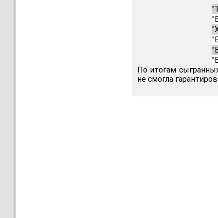
"
"
"
"
"
"
По итогам сыгранных
не смогла гарантиров