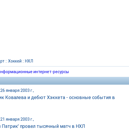
рт
::
Хоккей
::
НХЛ
нформационные интернет-ресурсы
26 января 2003 г.,
ик Ковалева и дебют Хэккета - основные события в
21 января 2003 г.,
й Патрик' провел тысячный матч в НХЛ