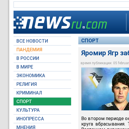
СПОРТ
ВСЕ НОВОСТИ
ПАНДЕМИЯ
Яромир Ягр за
В РОССИИ
время публикации: 05 february
В МИРЕ
Яромир Ягр - герой 
ЭКОНОМИКА
Архив NEWSru.com
РЕЛИГИЯ
КРИМИНАЛ
СПОРТ
КУЛЬТУРА
Во втором периоде он
ИНОПРЕССА
круга вбрасывания. 
МНЕНИЯ