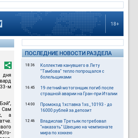
18+
ПОСЛЕДНИЕ НОВОСТИ РАЗДЕЛА
18:36
Коллектив канувшего в Лету
"Тамбова" тепло попрощался с
 дня
болельщиками
вард
33-м
16:45
19-летний мотогонщик погиб после
страшной аварии на Гран-при Италии
Бэй",
14:00
Промокод 1хставка 1xs_10193 - до
. Сам
16000 рублей за депозит
к, а
атче.
12:46
Владислав Третьяк потребовал
авого
"наказать" Швецию на чемпионате
 Юго-
мира по хоккею