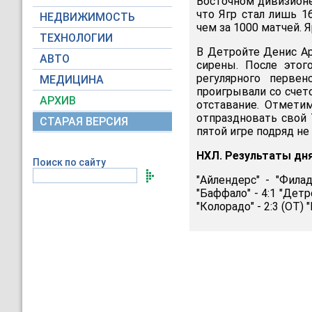
Восточном дивизионе
что Ягр стал лишь 1
НЕДВИЖИМОСТЬ
чем за 1000 матчей. 
ТЕХНОЛОГИИ
В Детройте Денис Арх
АВТО
сирены. После этог
регулярного первен
МЕДИЦИНА
проигрывали со счет
АРХИВ
отставание. Отмети
отпраздновать свой 
СТАРАЯ ВЕРСИЯ
пятой игре подряд не
НХЛ. Результаты дн
Поиск по сайту
"Айлендерс" - "Филад
"Баффало" - 4:1 "Детр
"Колорадо" - 2:3 (ОТ) "