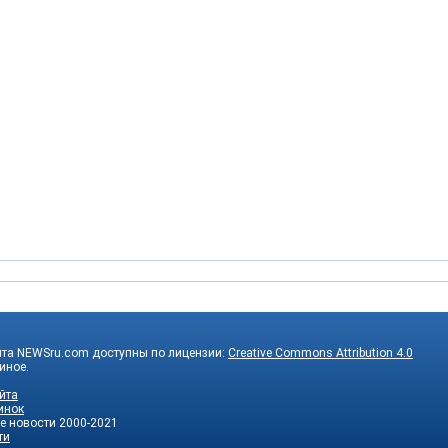
йта NEWSru.com доступны по лицензии:
Creative Commons Attribution 4.0
 иное.
йта
инок
е новости
2000-2021
ти