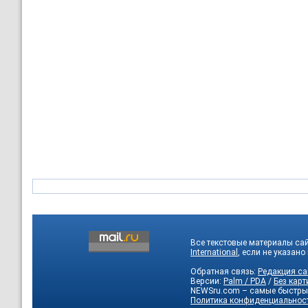
Все текстовые материалы са
International
, если не указано
Обратная связь:
Редакция са
Версии:
Palm / PDA
/
Без карт
NEWSru.com – самые быстры
Политика конфиденциальнос