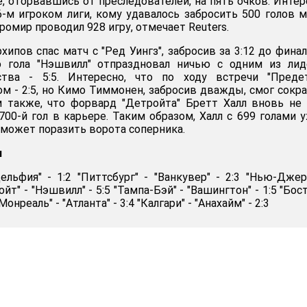
, оторвавшись от преследователей, на пять очков. Интер
6-м игроком лиги, кому удавалось забросить 500 голов 
Яромир проводил 928 игру, отмечает Reuters.
ипов спас матч с "Ред Уингз", забросив за 3:12 до фина
о гола "Нэшвилл" отпраздновал ничью с одним из лид
ства - 5:5. Интересно, что по ходу встречи "Предет
ом - 2:5, но Кимо Тиммонен, забросив дважды, смог сокр
м также, что форвард "Детройта" Бретт Халл вновь не
700-й гол в карьере. Таким образом, Халл с 699 голами 
 может поразить ворота соперника.
я
ельфия" - 1:2 "Питтсбург" - "Ванкувер" - 2:3 "Нью-Джер
ойт" - "Нэшвилл" - 5:5 "Тампа-Бэй" - "Вашингтон" - 1:5 "Бост
Монреаль" - "Атланта" - 3:4 "Калгари" - "Анахайм" - 2:3