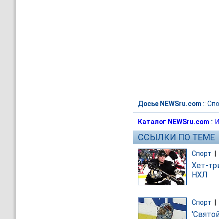
Досье NEWSru.com
::
Спо
Каталог NEWSru.com
::
И
ССЫЛКИ ПО ТЕМЕ
Спорт
|
Хет-тр
НХЛ
Спорт
|
'Свято