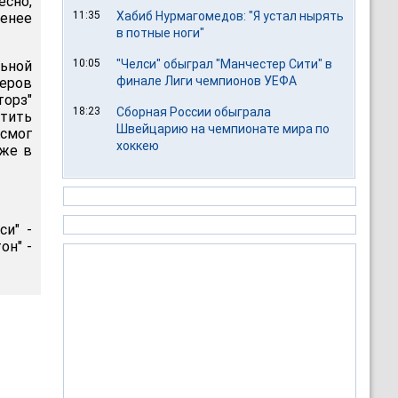
есно,
11:35
Хабиб Нурмагомедов: "Я устал нырять
менее
в потные ноги"
10:05
"Челси" обыграл "Манчестер Сити" в
льной
финале Лиги чемпионов УЕФА
еров
орз"
18:23
Сборная России обыграла
атить
Швейцарию на чемпионате мира по
 смог
хоккею
уже в
си" -
он" -