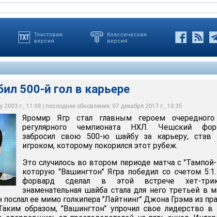
Текстовая
Классическая
версия
версия
бил 500-й гол в карьере
 2003 г., 11:08 | последнее обновление: 07 декабря 2017 г., 10:35
Яромир Ягр стал главным героем очередного
дня в НХЛ
регулярного чемпионата НХЛ. Чешский фор
забросил свою 500-ю шайбу за карьеру, став 
игроком, которому покорился этот рубеж.
Это случилось во втором периоде матча с "Тампой-
которую "Вашингтон" Ягра победил со счетом 5:1
форвард сделал в этой встрече хет-три
знаменательная шайба стала для него третьей в м
 послал ее мимо голкипера "Лайтнинг" Джона Грэма из пр
Таким образом, "Вашингтон" упрочил свое лидерство в