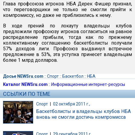
Глава профсоюза игроков НБА Дерек Фишер признал,
что переговорщики не только не смогли прийти к
компромиссу, но даже не приблизились к нему.
В ходе прений по локауту владельцы клубов
предложили профсоюзу игроков согласиться на равное
распределение прибыли, тогда как по прежнему
коллективному соглашению баскетболисты получали
57% доходов лиги. Профсоюз выдвинул встречное
предложение в 53%, эта уступка принесет владельцам
более 1 млрд долларов.
Досье NEWSru.com
::
Спорт
::
Баскетбол
::
НБА
Каталог NEWSru.com
::
Информационные интернет-ресурсы
ССЫЛКИ ПО ТЕМЕ
Спорт
|
02 октября 2011 г.,
Баскетболисты и владельцы клубов НБА
вновь не смогли достичь компромисса
Спорт
|
29 сентября 2011 г.,