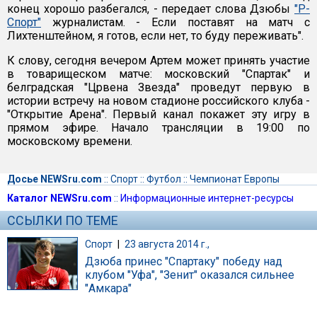
конец хорошо разбегался, - передает слова Дзюбы
"Р-
Спорт"
журналистам. - Если поставят на матч с
Лихтенштейном, я готов, если нет, то буду переживать".
К слову, сегодня вечером Артем может принять участие
в товарищеском матче: московский "Спартак" и
белградская "Црвена Звезда" проведут первую в
истории встречу на новом стадионе российского клуба -
"Открытие Арена". Первый канал покажет эту игру в
прямом эфире. Начало трансляции в 19:00 по
московскому времени.
Досье NEWSru.com
::
Спорт
::
Футбол
::
Чемпионат Европы
Каталог NEWSru.com
::
Информационные интернет-ресурсы
ССЫЛКИ ПО ТЕМЕ
Спорт
|
23 августа 2014 г.,
Дзюба принес "Спартаку" победу над
клубом "Уфа", "Зенит" оказался сильнее
"Амкара"