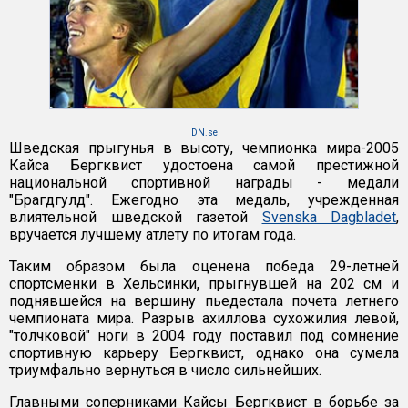
DN.se
Шведская прыгунья в высоту, чемпионка мира-2005
Кайса Бергквист удостоена самой престижной
национальной спортивной награды - медали
"Брагдгулд". Ежегодно эта медаль, учрежденная
влиятельной шведской газетой
Svenska Dagbladet
,
вручается лучшему атлету по итогам года.
Таким образом была оценена победа 29-летней
спортсменки в Хельсинки, прыгнувшей на 202 см и
поднявшейся на вершину пьедестала почета летнего
чемпионата мира. Разрыв ахиллова сухожилия левой,
"толчковой" ноги в 2004 году поставил под сомнение
спортивную карьеру Бергквист, однако она сумела
триумфально вернуться в число сильнейших.
Главными соперниками Кайсы Бергквист в борьбе за