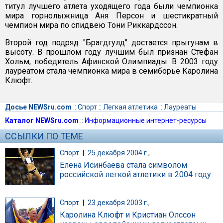
титул лучшего атлета уходящего года были чемпионка
мира горнолыжница Аня Персон и шестикратный
чемпион мира по спидвею Тони Риккардссон.
Второй год подряд "Брагдгулд" достается прыгунам в
высоту. В прошлом году лучшим был признан Стефан
Хольм, победитель Афинской Олимпиады. В 2003 году
лауреатом стала чемпионка мира в семиборье Каролина
Клюфт.
Досье NEWSru.com
::
Спорт
::
Легкая атлетика
::
Лауреаты
Каталог NEWSru.com
::
Информационные интернет-ресурсы
ССЫЛКИ ПО ТЕМЕ
Спорт
|
25 декабря 2004 г.,
Елена Исинбаева стала символом
российской легкой атлетики в 2004 году
Спорт
|
23 декабря 2003 г.,
Каролина Клюфт и Кристиан Олссон