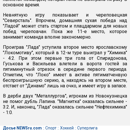
основное время.
Невнятную игру показывает и череповецкая
"Северсталь". Впрочем, домашняя сухая победа над
"Ладой" может стать стартом и плацдармом для новых
побед череповчан. Пока же 11-е место, которое
занимает команда вполне закономерно.
Проиграв "Лада" уступила второе место ярославскому
"Локомотиву", который в 12-м туре выиграл у "Химика"
- 4:2. При этом первые три гола от Спиридонова,
Гуськова и Васильева влетели в ворота гостей за
пятиминутный отрезок в середине первого периода.
Отметим, что "Локо" имеет в активе пятиматченвую
беспроигрышную серию, а, находясь на втором месте,
отстает от "Динамо" лишь на очко, и имеет игру в запасе.
В дерби двух "Металлургов", игрокам из Новокузнецка
не помог дубль Лапина. "Магнитка" оказалась сильнее -
3:2. И, наконец, "Лада" оказалась сильнее "Нефтехимика"
- 1:0.
Досье NEWSru.com
::
Спорт
::
Хоккей
::
Суперлига