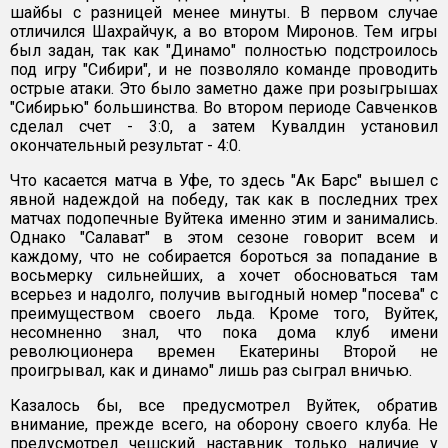
шайбы с разницей менее минуты. В первом случае
отличился Шахрайчук, а во втором Миронов. Тем игры
был задан, так как "Динамо" полностью подстроилось
под игру "Сибири", и не позволяло команде проводить
острые атаки. Это было заметно даже при розыгрышах
"Сибирью" большинства. Во втором периоде Савченков
сделал счет - 3:0, а затем Кувалдин установил
окончательный результат - 4:0.
Что касается матча в Уфе, то здесь "Ак Барс" вышел с
явной надеждой на победу, так как в последних трех
матчах подопечные Вуйтека именно этим и занимались.
Однако "Салават" в этом сезоне говорит всем и
каждому, что не собирается бороться за попадание в
восьмерку сильнейших, а хочет обосноваться там
всерьез и надолго, получив выгодный номер "посева" с
преимуществом своего льда. Кроме того, Вуйтек,
несомненно знал, что пока дома клуб имени
революционера времен Екатерины Второй не
проигрывал, как и динамо" лишь раз сыграл вничью.
Казалось бы, все предусмотрел Вуйтек, обратив
внимание, прежде всего, на оборону своего клуба. Не
предусмотрел чешский наставник только наличие у