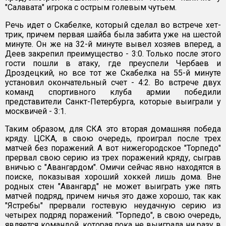
"Салавата" игрока с острым голевым чутьем.
Речь идет о Скабелке, который сделал во встрече хет-
трик, причем первая шайба была забита уже на шестой
минуте. Он же на 32-й минуте вывел хозяев вперед, а
Деев закрепил преимущество - 3:0. Только после этого
гости пошли в атаку, где преуспели Чербаев и
Дроздецкий, но все тот же Скабелка на 55-й минуте
установил окончательный счет - 4:2. Во встрече двух
команд спортивного клуба армии победили
представители Санкт-Петербурга, которые выиграли у
москвичей - 3:1.
Таким образом, для СКА это вторая домашняя победа
кряду. ЦСКА, в свою очередь, проиграл после трех
матчей без поражений. А вот нижегородское "Торпедо"
прервал свою серию из трех поражений кряду, сыграв
вничью с "Авангардом". Омичи сейчас явно находятся в
поиске, показывая хороший хоккей лишь дома. Вне
родных стен "Авангард" не может выиграть уже пять
матчей подряд, причем ничья это даже хорошо, так как
"Ястребы" прервали гостевую неудачную серию из
четырех подряд поражений. "Торпедо", в свою очередь,
является командой, которая пока не выиграла ни разу в