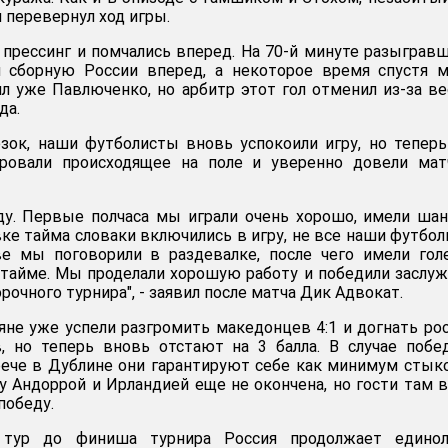
ч перевернул ход игры.
 прессинг и помчались вперед. На 70-й минуте разыграв
 сборную России вперед, а некоторое время спустя м
л уже Павлюченко, но арбитр этот гол отменил из-за в
да.
зок, наши футболисты вновь успокоили игру, но тепер
ровали происходящее на поле и уверенно довели мат
ду. Первые полчаса мы играли очень хорошо, имели ша
вке тайма словаки включились в игру, не все наши футбо
ве мы поговорили в раздевалке, после чего имели го
тайме. Мы проделали хорошую работу и победили заслу
рочного турнира", - заявил после матча Дик Адвокат.
яне уже успели разгромить македонцев 4:1 и догнать ро
в, но теперь вновь отстают на 3 балла. В случае поб
рече в Дублине они гарантируют себе как минимум сты
у Андоррой и Ирландией еще не окончена, но гости там 
 победу.
 тур до финиша турнира Россия продолжает единол