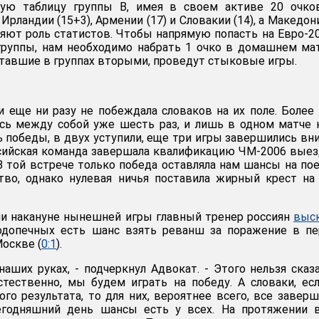
ную таблицу группы В, имея в своем активе 20 очков
рландии (15+3), Армении (17) и Словакии (14), а Македони
няют роль статистов. Чтобы напрямую попасть на Евро-2
группы, нам необходимо набрать 1 очко в домашнем ма
ставшие в группах вторыми, проведут стыковые игры.
и еще ни разу не побеждала словаков на их поле. Более 
ись между собой уже шесть раз, и лишь в одном матче
 победы, в двух уступили, еще три игры завершились вн
ссийская команда завершала квалификацию ЧМ-2006 вые
 В той встрече только победа оставляла нам шансы на по
тво, однако нулевая ничья поставила жирный крест на
ии накануне нынешней игры главный тренер россиян
выск
подопечных есть шанс взять реванш за поражение в п
Москве (
0:1
).
наших руках, - подчеркнул Адвокат. - Этого нельзя сказ
стественно, мы будем играть на победу. А словаки, ес
го результата, то для них, вероятнее всего, все заверш
годняшний день шансы есть у всех. На протяжении в