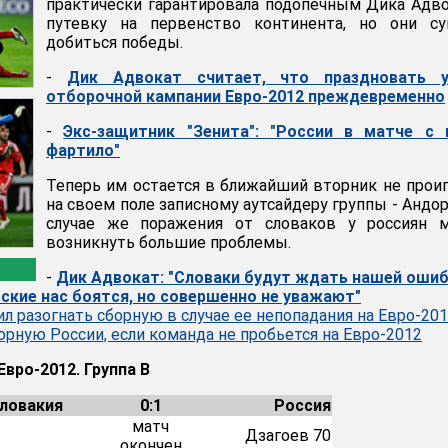
практически гарантировала подопечным Дика Адв
путевку на первенство континента, но они су
добиться победы.
-
Дик Адвокат считает, что праздновать у
отборочной кампании Евро-2012 преждевременно
-
Экс-защитник "Зенита": "России в матче с 
фартило"
Теперь им остается в ближайший вторник не прои
на своем поле записному аутсайдеру группы - Андор
случае же поражения от словаков у россиян м
возникнуть большие проблемы.
-
Дик Адвокат: "Словаки будут ждать нашей ошиб
ские нас боятся, но совершенно не уважают"
л разогнать сборную в случае ее непопадания на Евро-20
орную России, если команда не пробьется на Евро-2012
вро-2012. Группа В
ловакия
0:1
Россия
матч
Дзагоев 70
окончен