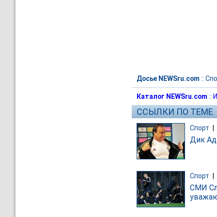
Досье NEWSru.com
::
Спо
Каталог NEWSru.com
::
И
ССЫЛКИ ПО ТЕМЕ
Спорт
|
Дик Ад
Спорт
|
СМИ Сл
уважа