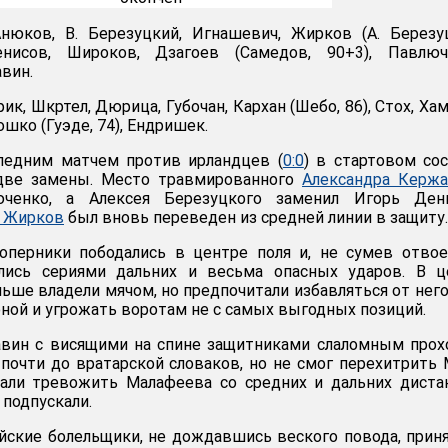
Анюков, В. Березуцкий, Игнашевич, Жирков (А. Березу
енисов, Широков, Дзагоев (Самедов, 90+3), Павлюч
авин.
рик, Шкртел, Дюрица, Губочан, Кархан (Шебо, 86), Стох, Ха
лошко (Гуэде, 74), Ендришек.
ледним матчем против ирландцев (
0:0
) в стартовом со
две замены. Место травмированного
Александра Кержа
ченко, а Алексея Березуцкого заменил Игорь Дени
 Жирков
был вновь переведен из средней линии в защиту.
оперники пободались в центре поля и, не сумев отво
лись сериями дальних и весьма опасных ударов. В ц
льше владели мячом, но предпочитали избавляться от нег
фной и угрожать воротам не с самых выгодных позиций.
авин с висящими на спине защитниками слаломным про
 почти до вратарской словаков, но не смог перехитрить 
али тревожить Малафеева со средних и дальних диста
 подпускали.
ские болельщики, не дождавшись веского повода, прин