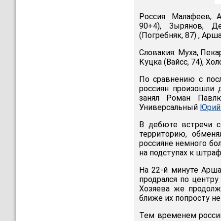
Россия: Малафеев, 
90+4), Зырянов, Д
(Погребняк, 87) , Арш
Словакия: Муха, Пека
Куцка (Вайсс, 74), Хо
По сравнению с пос
россиян произошли 
занял Роман Павлю
Универсальный
Юрий
В дебюте встречи с
территорию, обменя
россияне немного бо
на подступах к штра
На 22-й минуте Арш
продрался по центру
Хозяева же продолж
ближе их попросту не
Тем временем россий