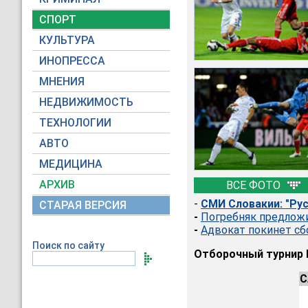
СПОРТ
КУЛЬТУРА
ИНОПРЕССА
МНЕНИЯ
НЕДВИЖИМОСТЬ
ТЕХНОЛОГИИ
АВТО
МЕДИЦИНА
АРХИВ
ВСЕ ФОТО
-
СМИ Словакии: "Рус
СТАРАЯ ВЕРСИЯ
-
Погребняк предложи
-
Адвокат покинет сб
Поиск по сайту
Отборочный турнир Е
С