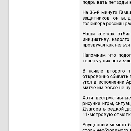
подрывать петарды в
На 36-й минуте Гамш
защитников, он выд
голкипера россиян рас
Наши кое-как отбил
инициативу, надолго
прозвучал как нельзя 
Напомним, что подо
теперь у них оставал
В начале второго т
откровенно сбивать т
угол в исполнении А
матче им вовсе не н
Хотя деструктивные
рисунке игры, ситуа
Дзагоев в редкой дл
11-метровую отметку,
Упущенный момент бы
столь необходимого 