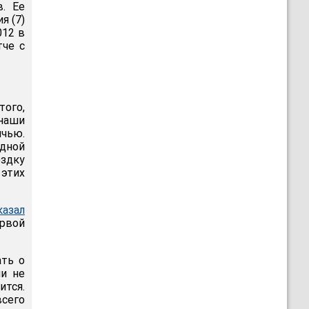
. Ее
я (7)
012 в
тче с
того,
 наши
ичью.
здной
ездку
 этих
азал
ервой
ать о
ли не
ится.
сего