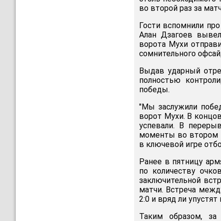
во второй раз за мат
Гости вспомнили про
Алан Дзагоев вывел
ворота Мухи отправи
сомнительного офсай
Выдав ударный отре
полностью контроли
победы.
"Мы заслужили побе
ворот Мухи. В концо
успевали. В переры
моменты во втором 
в ключевой игре отбо
Ранее в пятницу арм
по количеству очко
заключительной вст
матчи. Встреча межд
2:0 и вряд ли упустят
Таким образом, за