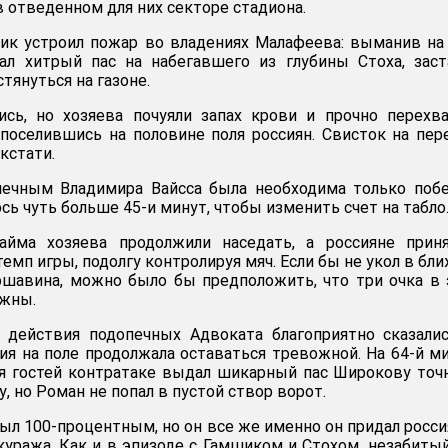
 отведенном для них секторе стадиона.
ик устроил пожар во владениях Малафеева: выманив на
ал хитрый пас на набегавшего из глубины Стоха, зас
тянуться на газоне.
ись, но хозяева почуяли запах крови и прочно перехв
 поселившись на половине поля россиян. Свисток на пе
кстати.
печным Владимира Вайсса была необходима только поб
ось чуть больше 45-и минут, чтобы изменить счет на табло
айма хозяева продолжили наседать, а россияне приня
емп игры, подолгу контролируя мяч. Если бы не укол в бл
ршавина, можно было бы предположить, что три очка в
ужны.
 действия подопечных Адвоката благоприятно сказали
ция на поле продолжала оставаться тревожной. На 64-й м
я гостей контратаке выдал шикарный пас Широкову точ
 но Роман не попал в пустой створ ворот.
л 100-процентным, но он все же именно он придал росс
куража. Как и в эпизоде с Гамшиком и Стохом, незабиты