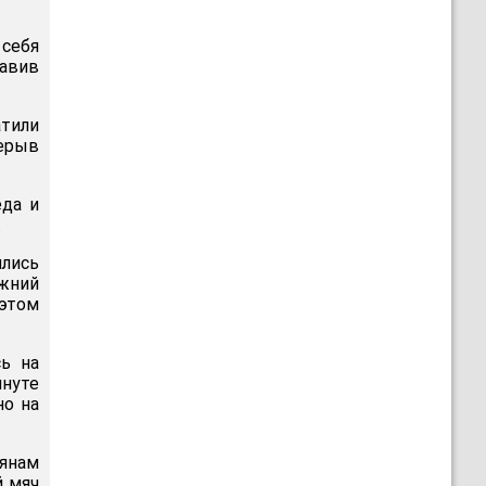
 себя
тавив
атили
рерыв
еда и
.
лись
ижний
 этом
сь на
инуте
но на
иянам
й мяч