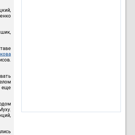
цкий,
енко
мшик,
ставе
кова
сов.
евать
елом
о еще
ходом
Муху.
нций,
ялись