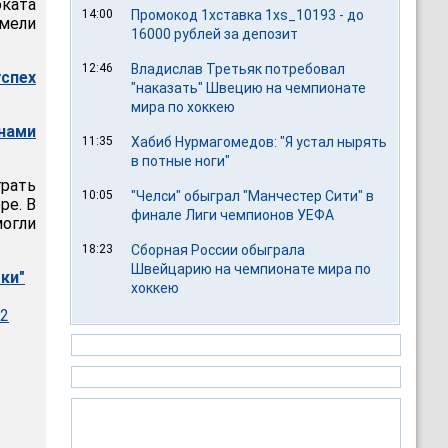
оката
14:00
Промокод 1хставка 1xs_10193 - до
мели
16000 рублей за депозит
12:46
Владислав Третьяк потребовал
спех
"наказать" Швецию на чемпионате
мира по хоккею
нами
11:35
Хабиб Нурмагомедов: "Я устал нырять
в потные ноги"
грать
10:05
"Челси" обыграл "Манчестер Сити" в
ре. В
финале Лиги чемпионов УЕФА
огли
18:23
Сборная России обыграла
Швейцарию на чемпионате мира по
ки"
хоккею
12