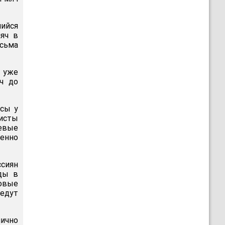
шийся
яч в
есьма
ь уже
ч до
нсы у
листы
левые
женно
ссиян
еды в
ковые
ведут
ично