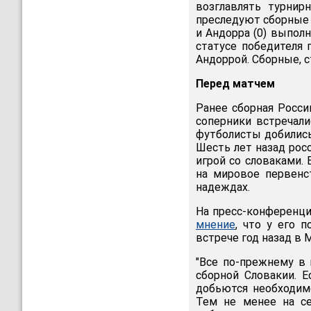
возглавлять турнир
преследуют сборные И
и Андорра (0) выпол
статусе победителя 
Андоррой. Сборные, 
Перед матчем
Ранее сборная Росси
соперники встречал
футболисты добились
Шесть лет назад ро
игрой со словаками.
на мировое первенс
надеждах.
На пресс-конференц
мнение
, что у его 
встрече год назад в 
"Все по-прежнему в 
сборной Словакии. Е
добьются необходимо
Тем не менее на се