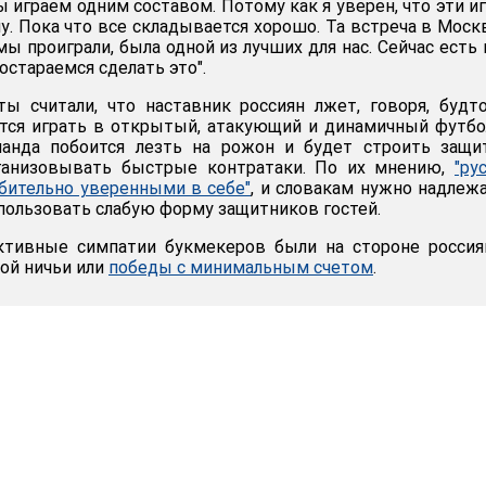
 играем одним составом. Потому как я уверен, что эти и
у. Пока что все складывается хорошо. Та встреча в Моск
ы проиграли, была одной из лучших для нас. Сейчас есть
остараемся сделать это".
ы считали, что наставник россиян лжет, говоря, будт
тся играть в открытый, атакующий и динамичный футбо
анда побоится лезть на рожон и будет строить защи
ганизовывать быстрые контратаки. По их мнению,
"ру
бительно уверенными в себе"
, и словакам нужно надле
пользовать слабую форму защитников гостей.
ктивные симпатии букмекеров были на стороне россия
ой ничьи или
победы с минимальным счетом
.