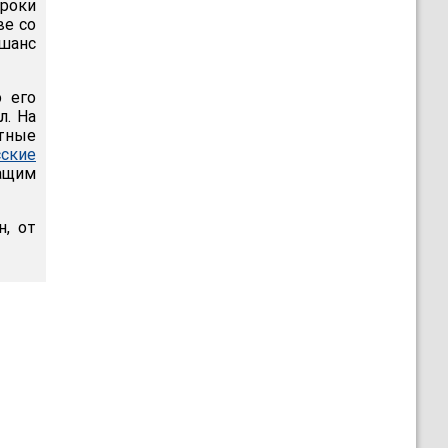
гроки
ве со
 шанс
о его
л. На
тные
сские
жащим
н, от