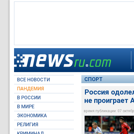
Словакия - Россия
Словакия - Россия
Словакия - Россия
СПОРТ
ВСЕ НОВОСТИ
Reuters
Reuters
Россия-1
ПАНДЕМИЯ
Россия одолел
В РОССИИ
не проиграет 
В МИРЕ
время публикации: 07 октября
ЭКОНОМИКА
РЕЛИГИЯ
КРИМИНАЛ