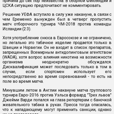
причина до сих пор неизвестна. В сборной Финляндии и
ЦСКА ситуацию предпочитают не комментировать.
Решение УЕФА вступило в силу уже накануне, в связи с
чем Еременко вынужден был в четверг пропустить
матч отборочного турнира ЧМ-2018 против команды
Исландии (2:3).
Хотя употребление снюса в Евросоюзе и не ограничено,
но легально это табачное изделие продается только в
Швеции и Норвегии. Он не входит в список препаратов,
запрещенных Всемирным антидопинговым агентством
(WADA), хотя вопрос влияния никотина на возможности
организма неоднократно обсуждался.
Дисквалификация может последовать только в том в
случае, если спортсмен использует его
непосредственно во время соревнований - то есть на
поле во время матча.
Минувшим летом в Англии накануне матча группового
турнира Евро-2016 против Уэльса форвард "Трех львов"
Джейми Варди попался на глаза репортерам с баночкой
жевательного табака в руках. Пресса тогда опасалась,
что к нападающему могут применить санкции, однако