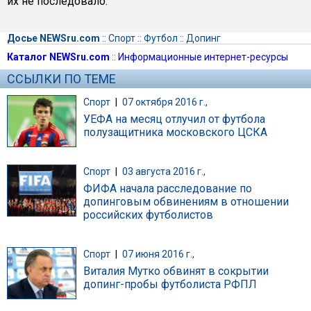
их не последовало.
Досье NEWSru.com
::
Спорт
::
Футбол
::
Допинг
Каталог NEWSru.com
::
Информационные интернет-ресурсы
ССЫЛКИ ПО ТЕМЕ
Спорт
|
07 октября 2016 г.,
УЕФА на месяц отлучил от футбола
полузащитника московского ЦСКА
Спорт
|
03 августа 2016 г.,
ФИФА начала расследование по
допинговым обвинениям в отношении
российских футболистов
Спорт
|
07 июня 2016 г.,
Виталия Мутко обвинят в сокрытии
допинг-пробы футболиста РФПЛ