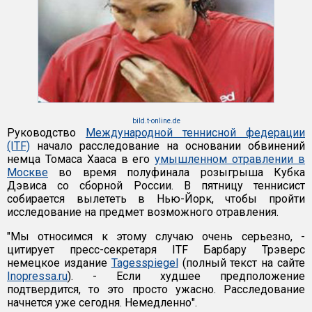
bild.t-online.de
Руководство
Международной теннисной федерации
(ITF)
начало расследование на основании обвинений
немца Томаса Хааса в его
умышленном отравлении в
Москве
во время полуфинала розыгрыша Кубка
Дэвиса со сборной России. В пятницу теннисист
собирается вылететь в Нью-Йорк, чтобы пройти
исследование на предмет возможного отравления.
"Мы относимся к этому случаю очень серьезно, -
цитирует пресс-секретаря ITF Барбару Трэверс
немецкое издание
Tagesspiegel
(полный текст на сайте
Inopressa.ru
). - Если худшее предположение
подтвердится, то это просто ужасно. Расследование
начнется уже сегодня. Немедленно".