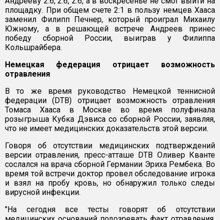
Андрееву 2:6, 2:6, 2:6, а в воскресенье не смог выйти на
площадку. При общем счете 2:1 в пользу немцев Хааса
заменил Филипп Печнер, который проиграл Михаилу
Южному, а в решающей встрече Андреев принес
победу сборной России, выиграв у Филиппа
Кольшрайбера.
Немецкая федерация отрицает возможность
отравления
В то же время руководство Немецкой теннисной
федерации (DTB) отрицает возможность отравления
Томаса Хааса в Москве во время полуфинала
розыгрыша Кубка Дэвиса со сборной России, заявляя,
что не имеет медицинских доказательств этой версии.
Говоря об отсутствии медицинских подтверждений
версии отравления, пресс-атташе DTB Оливер Кванте
сослался на врача сборной Германии Эриха Рембека. Во
время той встречи доктор провел обследование игрока
и взял на пробу кровь, но обнаружил только следы
вирусной инфекции.
"На сегодня все тесты говорят об отсутствии
медицинских оснований подозревать факт отравления,