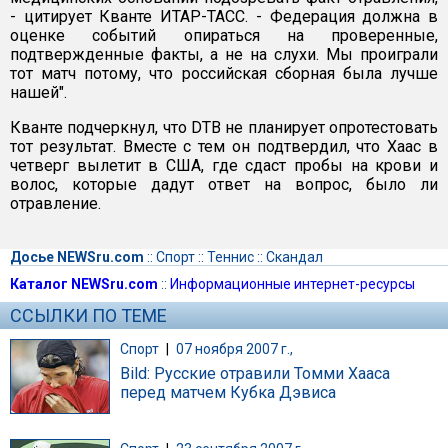
- цитирует Кванте ИТАР-ТАСС. - Федерация должна в
оценке событий опираться на проверенные,
подтвержденные факты, а не на слухи. Мы проиграли
тот матч потому, что российская сборная была лучше
нашей".
Кванте подчеркнул, что DTB не планирует опротестовать
тот результат. Вместе с тем он подтвердил, что Хаас в
четверг вылетит в США, где сдаст пробы на крови и
волос, которые дадут ответ на вопрос, было ли
отравление.
Досье NEWSru.com
::
Спорт
::
Теннис
::
Скандал
Каталог NEWSru.com
::
Информационные интернет-ресурсы
ССЫЛКИ ПО ТЕМЕ
Спорт
|
07 ноября 2007 г.,
Bild: Русские отравили Томми Хааса
перед матчем Кубка Дэвиса