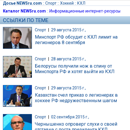
Досье NEWSru.com
::
Спорт
::
Хоккей
::
КХЛ
Каталог NEWSru.com
::
Информационные интернет-ресурсы
ССЫЛКИ ПО ТЕМЕ
Спорт
|
29 августа 2015 г.,
Минспорт РФ обсудит с КХЛ лимит на
легионеров 8 сентября
Спорт
|
28 августа 2015 г.,
Белорусы получили нож в спину от
Минспорта РФ и хотят выйти из КХЛ
Спорт
|
29 августа 2015 г.,
Казахстан счел приказ о легионерах в
хоккее РФ недружественным шагом
Спорт
|
02 сентября 2015 г.,
Чернышенко опроверг слухи о своей
отставке с поста президента КХЛ