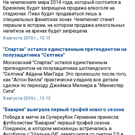
На чемпионате мира 2014 года, который состоится в
Бразилии, будет запрещена продажа алкоголя на
стадионах. Пиво будет продаваться лишь в
специальных фанатских зонах. Чемпионат станет
первым в истории, на котором продажа алкогольных
напитков на аренах будет запрещена.
8 августа 2010 г., 13:13
"Спартак" остался единственным претендентом на
полузащитника "Селтика"
Московский "Спартак" остался единственным
претендентом на полузащитника шотландского
"Селтика" Айдена МакГиди. Это произошло после того,
как "Астон Вилла" практически уладила все детали
сделки по переходу Джеймса Милнера в "Манчестер
Сити".
8 августа 2010 г., 12:12
"Бавария" выиграла первый трофей нового сезона
Победа в матче за Суперкубок Германии принесла
футболистам "Баварии" первый трофей сезона.
Поединок, в котором мюнхенцы встречались в
Аугсбурге с "Шальке-04", завершился со счетом 2:0 в