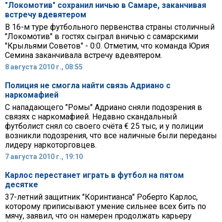
"Локомотив" сохранил ничью в Самаре, заканчивая
встречу вдевятером
В 16-м туре футбольного первенства страны столичный
"Локомотив" в гостях сыграл вничью с самарскими
"Крыльями Советов" - 0:0. Отметим, что команда Юрия
Семина заканчивала встречу вдевятером.
8 августа 2010 г., 08:55
Полиция не смогла найти связь Адриано с
наркомафией
С нападающего "Ромы" Адриано сняли подозрения в
связях с наркомафией. Недавно скандальный
футболист снял со своего счёта € 25 тыс, и у полиции
возникли подозрения, что все наличные были переданы
лидеру наркоторговцев.
7 августа 2010 г., 19:10
Карлос перестанет играть в футбол на пятом
десятке
37-летний защитник "Коринтианса" Роберто Карлос,
которому приписывают умение сильнее всех бить по
мячу, заявил, что он намерен продолжать карьеру