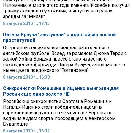
Напомним, в марте этого года именитый хавбек получил
травму ахиллова сухожилия, выступая на правах
аренды за "Милан".
8 августа 2010 г., 17:15
Питера Крауча "застукали" с дорогой испанской
проституткой
Очередной сексуальный скандал разгорается в
английском футболе. Вслед за романом Джона Терри с
женой Уэйна Бриджа прессе стало известно о
похождениях форварда Питера Крауча, защищающего
ныне цвета лондонского "Тоттенхэма".
8 августа 2010 г., 16:38
Синхронистки Ромашина и Ищенко выиграли для
России еще одно золото ЧЕ
Российские синхронистки Светлана Ромашина и
Наталья Ищенко стали победительницами в
соревнованиях дуэтов на чемпионате Европы по
водным видам спорта, проходящем в венгерском
Будапеште.
8 августа 2010 г., 16:12