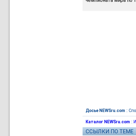
чемпионата мира по т
Досье NEWSru.com
::
Спо
Каталог NEWSru.com
::
И
ССЫЛКИ ПО ТЕМЕ