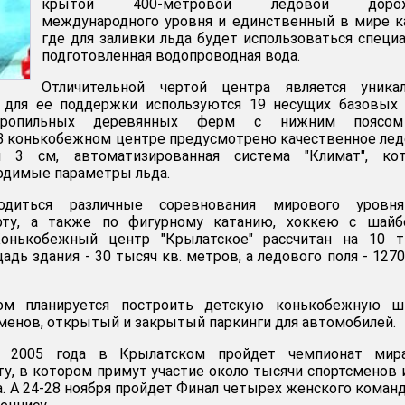
крытой 400-метровой ледовой дорож
международного уровня и единственный в мире к
где для заливки льда будет использоваться специ
подготовленная водопроводная вода.
Отличительной чертой центра является уникал
 для ее поддержки используются 19 несущих базовых 
стропильных деревянных ферм с нижним поясо
 В конькобежном центре предусмотрено качественное ле
 3 см, автоматизированная система "Климат", кот
одимые параметры льда.
одиться различные соревнования мирового уровн
рту, а также по фигурному катанию, хоккею с шайб
Конькобежный центр "Крылатское" рассчитан на 10 т
адь здания - 30 тысяч кв. метров, а ледового поля - 1270
ом планируется построить детскую конькобежную шк
сменов, открытый и закрытый паркинги для автомобилей.
 2005 года в Крылатском пройдет чемпионат мир
у, в котором примут участие около тысячи спортсменов 
а. А 24-28 ноября пройдет Финал четырех женского коман