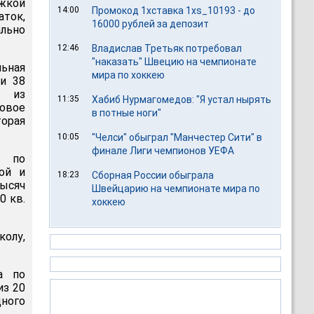
кой
14:00
Промокод 1хставка 1xs_10193 - до
аток,
16000 рублей за депозит
ально
12:46
Владислав Третьяк потребовал
"наказать" Швецию на чемпионате
ьная
мира по хоккею
и 38
м из
11:35
Хабиб Нурмагомедов: "Я устал нырять
довое
в потные ноги"
орая
10:05
"Челси" обыграл "Манчестер Сити" в
финале Лиги чемпионов УЕФА
я по
ой и
18:23
Сборная России обыграла
ысяч
Швейцарию на чемпионате мира по
0 кв.
хоккею
олу,
а по
из 20
дного