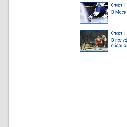
Спорт
|
В Моск
Спорт
|
В полу
сборно