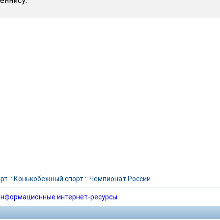
еннису.
рт
::
Конькобежный спорт
::
Чемпионат России
нформационные интернет-ресурсы