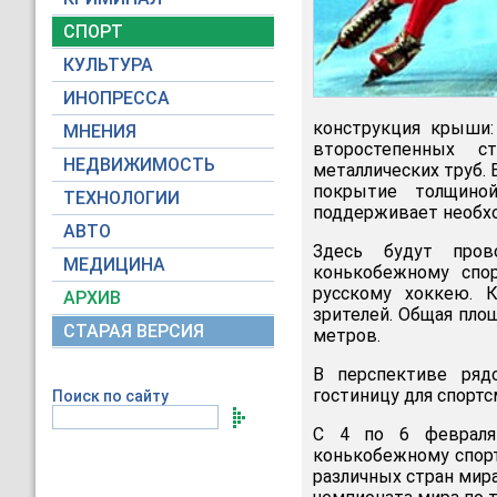
СПОРТ
КУЛЬТУРА
ИНОПРЕССА
конструкция крыши:
МНЕНИЯ
второстепенных 
НЕДВИЖИМОСТЬ
металлических труб.
покрытие толщиной
ТЕХНОЛОГИИ
поддерживает необх
АВТО
Здесь будут пров
МЕДИЦИНА
конькобежному спо
русскому хоккею. 
АРХИВ
зрителей. Общая площ
СТАРАЯ ВЕРСИЯ
метров.
В перспективе ряд
гостиницу для спорт
Поиск по сайту
С 4 по 6 февраля
конькобежному спорт
различных стран мир