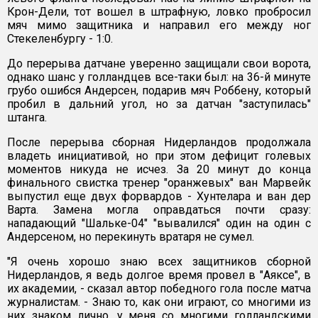
Крон-Дели, тот вошел в штрафную, ловко пробросил
мяч мимо защитника и направил его между ног
Стекеленбургу - 1:0.
До перерыва датчане уверенно защищали свои ворота,
однако шанс у голландцев все-таки был: на 36-й минуте
грубо ошибся Андерсен, подарив мяч Роббену, который
пробил в дальний угол, но за датчан "заступилась"
штанга.
После перерыва сборная Нидерландов продолжала
владеть инициативой, но при этом дефицит голевых
моментов никуда не исчез. За 20 минут до конца
финального свистка тренер "оранжевых" ван Марвейк
выпустил еще двух форвардов - Хунтелара и ван дер
Варта. Замена могла оправдаться почти сразу:
нападающий "Шальке-04" "вывалился" один на один с
Андерсеном, но перекинуть вратаря не сумел.
"Я очень хорошо знаю всех защитников сборной
Нидерландов, я ведь долгое время провел в "Аяксе", в
их академии, - сказал автор победного гола после матча
журналистам. - Знаю то, как они играют, со многими из
них знаком лично, у меня со многими голландскими