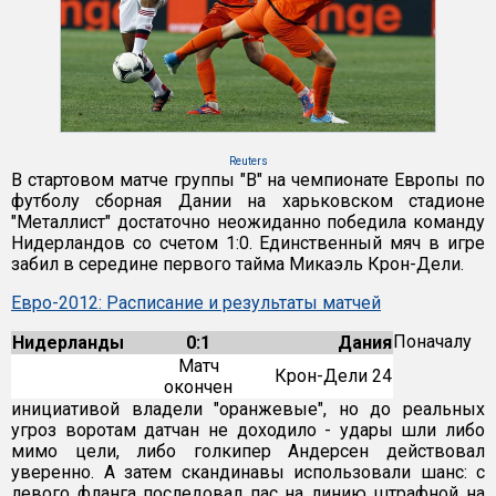
Reuters
В стартовом матче группы "В" на чемпионате Европы по
футболу сборная Дании на харьковском стадионе
"Металлист" достаточно неожиданно победила команду
Нидерландов со счетом 1:0. Единственный мяч в игре
забил в середине первого тайма Микаэль Крон-Дели.
Евро-2012: Расписание и результаты матчей
Поначалу
Нидерланды
0:1
Дания
Матч
Крон-Дели 24
окончен
инициативой владели "оранжевые", но до реальных
угроз воротам датчан не доходило - удары шли либо
мимо цели, либо голкипер Андерсен действовал
уверенно. А затем скандинавы использовали шанс: с
левого фланга последовал пас на линию штрафной на