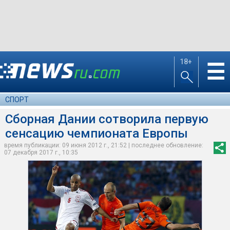
18+
☰
СПОРТ
Сборная Дании сотворила первую
сенсацию чемпионата Европы
время публикации: 09 июня 2012 г., 21:52 | последнее обновление:
07 декабря 2017 г., 10:35