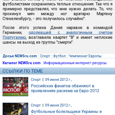
футболистами сохранились теплые отношения. Так что я
примерно представлял, что мне нужно делать. То, что
прокинул мяч между ног вратарю Мартену
Стекеленбургу, - это получилось случайно".
После этого успеха Дания наравне в командой
Германии,
одолевшей с аналогичным счетом
Португалию
, возглавила квартет "В" и имеет неплохие
шансы на выход из группы "смерти".
Досье NEWSru.com
::
Спорт
::
Футбол
::
Чемпионат Европы
Каталог NEWSru.com
::
Информационные интернет-ресурсы
ССЫЛКИ ПО ТЕМЕ
Спорт
|
09 июня 2012 г.,
Российских фанатов обвиняют в
проявлениях расизма на Евро-2012
Спорт
|
09 июня 2012 г.,
Футбольные болельщики Украины и