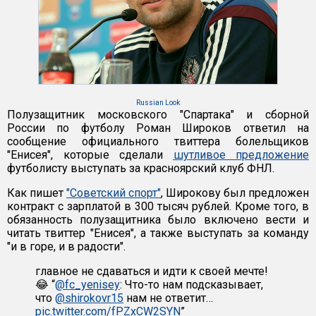
Russian Look
Полузащитник московского "Спартака" и сборной
России по футболу Роман Широков ответил на
сообщение официального твиттера болельщиков
"Енисея", которые сделали
шутливое предложение
футболисту выступать за красноярский клуб ФНЛ.
Как пишет
"Советский спорт"
, Широкову был предложен
контракт с зарплатой в 300 тысяч рублей. Кроме того, в
обязанность полузащитника было включено вести и
читать твиттер "Енисея", а также выступать за команду
"и в горе, и в радости".
главное не сдаваться и идти к своей мечте!
😂 “
@fc_yenisey
: Что-то нам подсказывает,
что
@shirokovr15
нам не ответит…
pic.twitter.com/fPZxCW2SYN
”