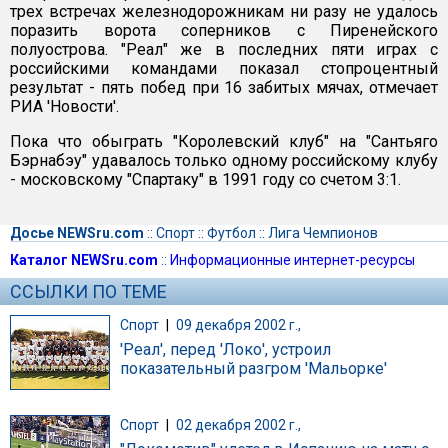
трех встречах железнодорожникам ни разу не удалось
поразить ворота соперников с Пиренейского
полуострова. "Реал" же в последних пяти играх с
российскими командами показал стопроцентный
результат - пять побед при 16 забитых мячах, отмечает
РИА 'Новости'.
Пока что обыграть "Королевский клуб" на "Сантьяго
Бэрнабэу" удавалось только одному российскому клубу
- московскому "Спартаку" в 1991 году со счетом 3:1.
Досье NEWSru.com
::
Спорт
::
Футбол
::
Лига Чемпионов
Каталог NEWSru.com
::
Информационные интернет-ресурсы
ССЫЛКИ ПО ТЕМЕ
Спорт
|
09 декабря 2002 г.,
'Реал', перед 'Локо', устроил
показательный разгром 'Мальорке'
Спорт
|
02 декабря 2002 г.,