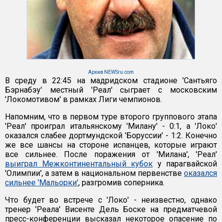
Архив NEWSru.com
В среду в 22:45 на мадридском стадионе 'Сантьяго
Бэрнабэу' местный 'Реал' сыграет с московским
'Локомотивом' в рамках Лиги чемпионов.
Напомним, что в первом туре второго группового этапа
'Реал' проиграл итальянскому 'Милану' - 0:1, а 'Локо'
оказался слабее дортмундской 'Боруссии' - 1:2. Конечно
же все шансы на стороне испанцев, которые играют
все сильнее. После поражения от 'Милана', 'Реал'
выиграл Межконтинентальный кубок
у парагвайской
'Олимпии', а затем в национальном первенстве
оказался
сильнее 'Мальорки'
, разгромив соперника.
Что будет во встрече с 'Локо' - неизвестно, однако
тренер 'Реала' Висенте Дель Боске на предматчевой
пресс-конференции высказал некоторое опасение по