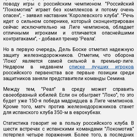
поводу игры с российским чемпионом. "Российский
"Локомотив" играет без комплексов и потому очень
опасен", - заявил наставник 'Королевского клуба". "Речь
идет о сильном сопернике, который сконцентрирован
сейчас исключительно на Лиге чемпионов, обладает
отличными игроками и отличается опаснейшими
контратаками", - добавил тренер 'Реала'.
Но в первую очередь, Дель Боске отметил надежную
защиту железнодорожников. Отметим, что оборона
'Локо' является самой сильной в премьер-лиге.
Недаром в недавнем
списке лучших игроков
российского первенства все первые позиции среди
защитников заняли представители команды Семина.
Между тем, "Реал" в среду может справить
своеобразный юбилей. Если он обыграет "Локо", то это
будет уже 150-я победа мадридцев в Лиге чемпионов.
Кроме того, матч против железнодорожников станет
для испанского клуба 350-м в еврокубках.
Статистика говорит не в пользу российского клуба. В
шести встречах с испанскими командами "Локомотив"
потерпел четыре поражения. Более того, в последних