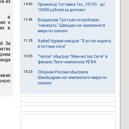
ба из
14:00
Промокод 1хставка 1xs_10193 - до
16000 рублей за депозит
ел в
12:46
Владислав Третьяк потребовал
пил к
"наказать" Швецию на чемпионате
ах в
мира по хоккею
11:35
Хабиб Нурмагомедов: "Я устал нырять
й. За
в потные ноги"
натах
едним
10:05
"Челси" обыграл "Манчестер Сити" в
анда
финале Лиги чемпионов УЕФА
18:23
Сборная России обыграла
лавил
Швейцарию на чемпионате мира по
рную
хоккею