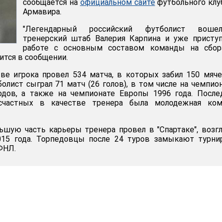
сообщается на
официальном сайте
футбольного клу
Армавира.
"Легендарный российский футболист вош
тренерский штаб Валерия Карпина и уже присту
работе с основным составом команды на сбор
рится в сообщении.
ве игрока провел 534 матча, в которых забил 150 мяче
олист сыграл 71 матч (26 голов), в том числе на чемпио
одов, а также на чемпионате Европы 1996 года. Посл
частных в качестве тренера была молодежная ком
ьшую часть карьеры тренера провел в "Спартаке", возг
015 года. Торпедовцы после 24 туров замыкают турни
ФНЛ.