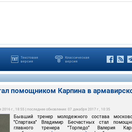
Текстовая
Классическая
версия
версия
дежного состава московского "Спартака" Владимир Бесчастных
авного тренера "Торпедо" Валерия Карпина
тал помощником Карпина в армавирск
2016 г., 18:55 | последнее обновление: 07 декабря 2017 г., 10:35
Бывший тренер молодежного состава московс
"Спартака" Владимир Бесчастных стал помощн
главного тренера "Торпедо" Валерия Карп