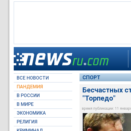
Бывший тренер моло
стал помощником гл
СПОРТ
ВСЕ НОВОСТИ
Global Look Press
ПАНДЕМИЯ
Бесчастных с
В РОССИИ
"Торпедо"
В МИРЕ
время публикации: 11 января 
ЭКОНОМИКА
РЕЛИГИЯ
КРИМИНАЛ