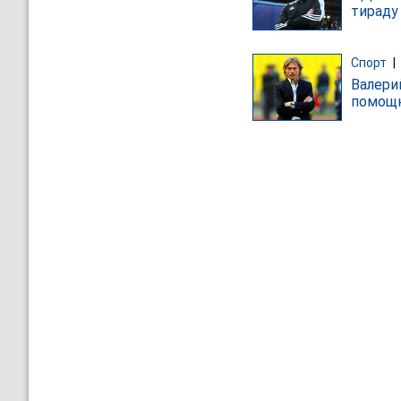
тираду
Спорт
|
Валери
помощ