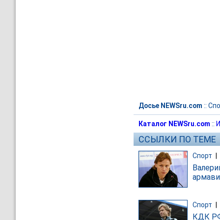
Досье NEWSru.com
::
Спо
Каталог NEWSru.com
::
И
ССЫЛКИ ПО ТЕМЕ
Спорт
|
Валери
армави
Спорт
|
КДК РФ