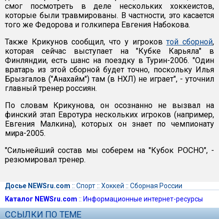
смог посмотреть в деле нескольких хоккеистов,
которые были травмированы. В частности, это касается
того же Федорова и голкипера Евгения Набокова.
Также Крикунов сообщил, что у игроков
той сборной
,
которая сейчас выступает на "Кубке Карьяла" в
Финляндии, есть шанс на поездку в Турин-2006. "Один
вратарь из этой сборной будет точно, поскольку Илья
Брызгалов ("Анахайм") там (в НХЛ) не играет", - уточнил
главный тренер россиян.
По словам Крикунова, он осознанно не вызвал на
финский этап Евротура нескольких игроков (например,
Евгения Малкина), которых он знает по чемпионату
мира-2005.
"Сильнейший состав мы соберем на "Кубок РОСНО", -
резюмировал тренер.
Досье NEWSru.com
::
Спорт
::
Хоккей
::
Сборная России
Каталог NEWSru.com
::
Информационные интернет-ресурсы
ССЫЛКИ ПО ТЕМЕ