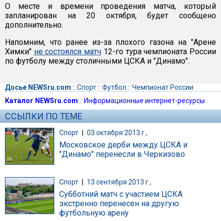
О месте и времени проведения матча, который
запланирован на 20 октября, будет сообщено
дополнительно.
Напомним, что ранее из-за плохого газона на "Арене
Химки"
не состоялся матч
12-го тура чемпионата России
по футболу между столичными ЦСКА и "Динамо".
Досье NEWSru.com
::
Спорт
::
Футбол
::
Чемпионат России
Каталог NEWSru.com
::
Информационные интернет-ресурсы
ССЫЛКИ ПО ТЕМЕ
Спорт
|
03 октября 2013 г.,
Московское дерби между ЦСКА и
"Динамо" перенесли в Черкизово
Спорт
|
13 сентября 2013 г.,
Субботний матч с участием ЦСКА
экстренно перенесен на другую
футбольную арену